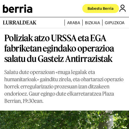
Babestu Berria
LURRALDEAK
ARABA
BIZKAIA
GIPUZKOA
Poliziak atzo URSSA eta EGA
fabriketan egindako operazioa
salatu du Gasteiz Antirrazistak
Salatu dute operazioan «muga legalak eta
humanitarioak» gainditu zirela, eta ohartarazi operazio
horrek erregularizazio prozesuan izan ditzakeen
ondorioez. Gaur egingo dute elkarretaratzea Plaza
Berrian, 19:30ean.