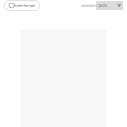
Iruzkin bat egin
ORDENATU