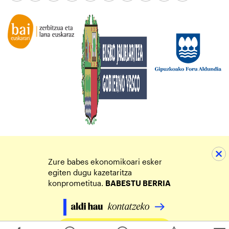
Zure babes ekonomikoari esker
egiten dugu kazetaritza
konprometitua.
BABESTU BERRIA