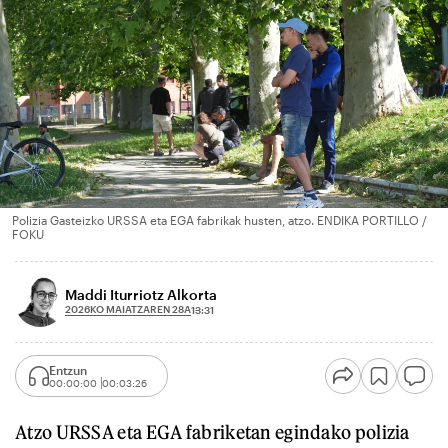
Polizia Gasteizko URSSA eta EGA fabrikak husten, atzo. ENDIKA PORTILLO /
FOKU
Maddi Iturriotz Alkorta
2026KO MAIATZAREN 28A
13:31
Entzun
00:00:00
00:03:26
Atzo URSSA eta EGA fabriketan egindako polizia