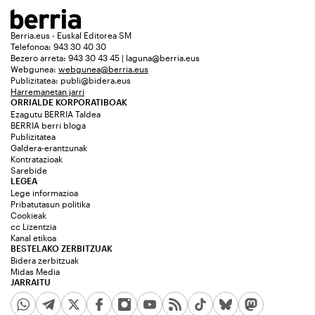
Berria.eus - Euskal Editorea SM
Telefonoa: 943 30 40 30
Bezero arreta: 943 30 43 45 | laguna@berria.eus
Webgunea:
webgunea@berria.eus
Publizitatea:
publi@bidera.eus
Harremanetan jarri
ORRIALDE KORPORATIBOAK
Ezagutu BERRIA Taldea
BERRIA berri bloga
Publizitatea
Galdera-erantzunak
Kontratazioak
Sarebide
LEGEA
Lege informazioa
Pribatutasun politika
Cookieak
cc Lizentzia
Kanal etikoa
BESTELAKO ZERBITZUAK
Bidera zerbitzuak
Midas Media
JARRAITU