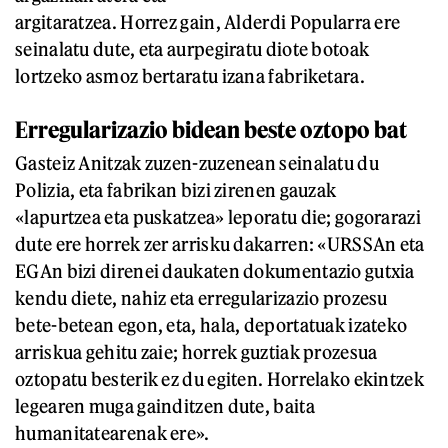
argitaratzea. Horrez gain, Alderdi Popularra ere
seinalatu dute, eta aurpegiratu diote botoak
lortzeko asmoz bertaratu izana fabriketara.
Erregularizazio bidean beste oztopo bat
Gasteiz Anitzak zuzen-zuzenean seinalatu du
Polizia, eta fabrikan bizi zirenen gauzak
«lapurtzea eta puskatzea» leporatu die; gogorarazi
dute ere horrek zer arrisku dakarren: «URSSAn eta
EGAn bizi direnei daukaten dokumentazio gutxia
kendu diete, nahiz eta erregularizazio prozesu
bete-betean egon, eta, hala, deportatuak izateko
arriskua gehitu zaie; horrek guztiak prozesua
oztopatu besterik ez du egiten. Horrelako ekintzek
legearen muga gainditzen dute, baita
humanitatearenak ere».