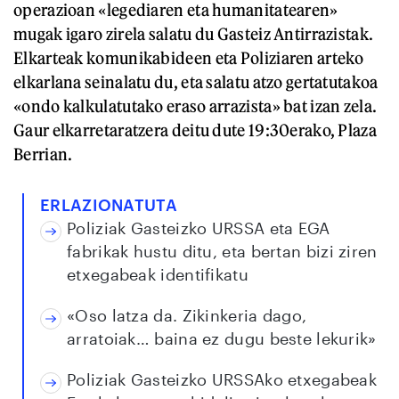
operazioan «legediaren eta humanitatearen»
mugak igaro zirela salatu du Gasteiz Antirrazistak.
Elkarteak komunikabideen eta Poliziaren arteko
elkarlana seinalatu du, eta salatu atzo gertatutakoa
«ondo kalkulatutako eraso arrazista» bat izan zela.
Gaur elkarretaratzera deitu dute 19:30erako, Plaza
Berrian.
ERLAZIONATUTA
Poliziak Gasteizko URSSA eta EGA
fabrikak hustu ditu, eta bertan bizi ziren
etxegabeak identifikatu
«Oso latza da. Zikinkeria dago,
arratoiak… baina ez dugu beste lekurik»
Poliziak Gasteizko URSSAko etxegabeak