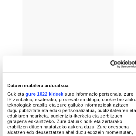
Datuen erabilera arduratsua
Guk eta
gure 1022 kideek
sure informacio pertsonala, zure
IP zenbakia, esaterako, prozesatzen ditugu, cookie bezalak
teknologiak erabiliz eta zure gailuko informazioak azitzen
dugu publizitate eta eduki pertsonalizatua, publizitatearen eta
edukiaren neurketa, audientzia-ikerketa eta zerbitzuen
garapena eskaintzeko. Zure datuak nork eta zertarako
erabiltzen dituen hautatzeko aukera duzu. Zure onespena
aldatzen edo deuseztatzen ahal duzu edozein momentutan,