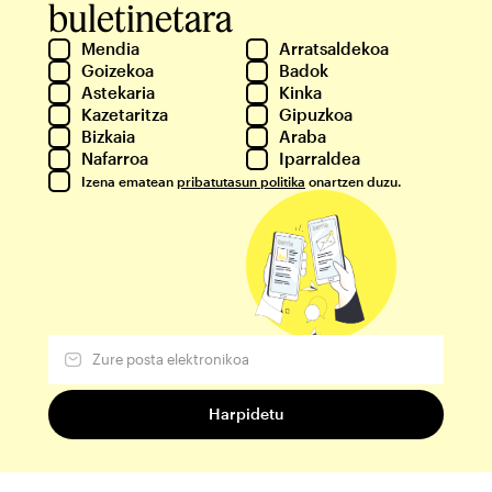
buletinetara
Mendia
Arratsaldekoa
Goizekoa
Badok
Astekaria
Kinka
Kazetaritza
Gipuzkoa
Bizkaia
Araba
Nafarroa
Iparraldea
Izena ematean
pribatutasun politika
onartzen duzu.