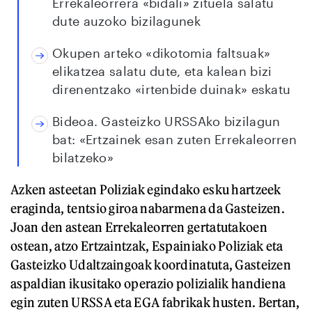
Errekaleorrera «bidali» zituela salatu
dute auzoko bizilagunek
Okupen arteko «dikotomia faltsuak»
elikatzea salatu dute, eta kalean bizi
direnentzako «irtenbide duinak» eskatu
Bideoa. Gasteizko URSSAko bizilagun
bat: «Ertzainek esan zuten Errekaleorren
bilatzeko»
Azken asteetan Poliziak egindako esku hartzeek
eraginda, tentsio giroa nabarmena da Gasteizen.
Joan den astean Errekaleorren gertatutakoen
ostean, atzo Ertzaintzak, Espainiako Poliziak eta
Gasteizko Udaltzaingoak koordinatuta, Gasteizen
aspaldian ikusitako operazio polizialik handiena
egin zuten URSSA eta EGA fabrikak husten. Bertan,