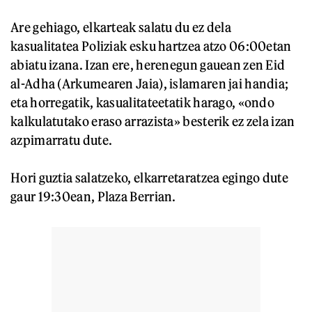
Are gehiago, elkarteak salatu du ez dela
kasualitatea Poliziak esku hartzea atzo 06:00etan
abiatu izana. Izan ere, herenegun gauean zen Eid
al-Adha (Arkumearen Jaia), islamaren jai handia;
eta horregatik, kasualitateetatik harago, «ondo
kalkulatutako eraso arrazista» besterik ez zela izan
azpimarratu dute.
Hori guztia salatzeko, elkarretaratzea egingo dute
gaur 19:30ean, Plaza Berrian.