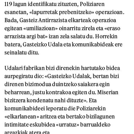
119 lagun identifikatu zituzten, Poliziaren
esanetan, «lapurretak prebenitzeko» operazioan.
Bada, Gasteiz Antirrazista elkarteak operazioa
egitean «umiliazioan» oinarritu zirela eta «eraso
arrazista argi bat» izan zela salatu du. Horrekin
batera, Gasteizko Udala eta komunikabideak ere
seinalatu ditu.
Udalari fabrikan bizi direnekin hartutako bidea
aurpegiratu dio: «Gasteizko Udalak, bertan bizi
direnen bizimodua duintzeko saiakera egin
beharrean, justu kontrakoa egiten du. Miserian
bizitzera kondenatu nahi dituzte». Eta
komunikabideei leporatu die Poliziarekin
«elkarlanean» aritzea eta bertako bizilagunen
intimitate eskubidea «urratuz» barrualdeko
argazkiak atera eta