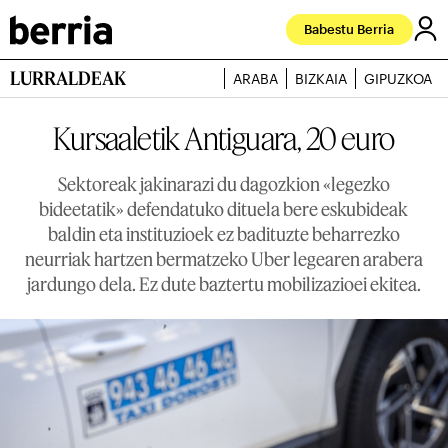
Babestu Berria
LURRALDEAK
ARABA
BIZKAIA
GIPUZKOA
Kursaaletik Antiguara, 20 euro
Sektoreak jakinarazi du dagozkion «legezko
bideetatik» defendatuko dituela bere eskubideak
baldin eta instituzioek ez badituzte beharrezko
neurriak hartzen bermatzeko Uber legearen arabera
jardungo dela. Ez dute baztertu mobilizazioei ekitea.