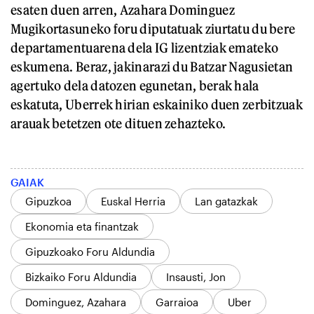
esaten duen arren, Azahara Dominguez
Mugikortasuneko foru diputatuak ziurtatu du bere
departamentuarena dela IG lizentziak emateko
eskumena. Beraz, jakinarazi du Batzar Nagusietan
agertuko dela datozen egunetan, berak hala
eskatuta, Uberrek hirian eskainiko duen zerbitzuak
arauak betetzen ote dituen zehazteko.
GAIAK
Gipuzkoa
Euskal Herria
Lan gatazkak
Ekonomia eta finantzak
Gipuzkoako Foru Aldundia
Bizkaiko Foru Aldundia
Insausti, Jon
Dominguez, Azahara
Garraioa
Uber