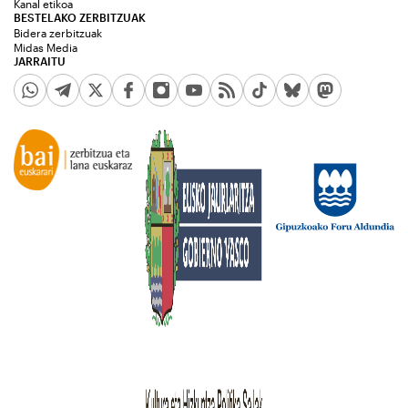
Kanal etikoa
BESTELAKO ZERBITZUAK
Bidera zerbitzuak
Midas Media
JARRAITU