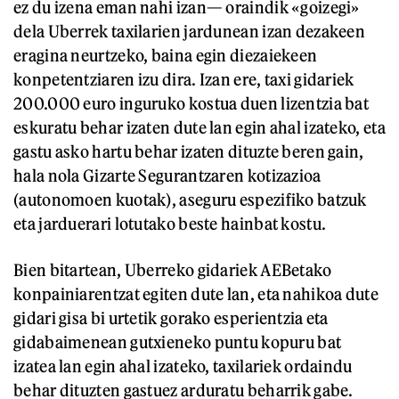
ez du izena eman nahi izan— oraindik «goizegi»
dela Uberrek taxilarien jardunean izan dezakeen
eragina neurtzeko, baina egin diezaiekeen
konpetentziaren izu dira. Izan ere, taxi gidariek
200.000 euro inguruko kostua duen lizentzia bat
eskuratu behar izaten dute lan egin ahal izateko, eta
gastu asko hartu behar izaten dituzte beren gain,
hala nola Gizarte Segurantzaren kotizazioa
(autonomoen kuotak), aseguru espezifiko batzuk
eta jarduerari lotutako beste hainbat kostu.
Bien bitartean, Uberreko gidariek AEBetako
konpainiarentzat egiten dute lan, eta nahikoa dute
gidari gisa bi urtetik gorako esperientzia eta
gidabaimenean gutxieneko puntu kopuru bat
izatea lan egin ahal izateko, taxilariek ordaindu
behar dituzten gastuez arduratu beharrik gabe.