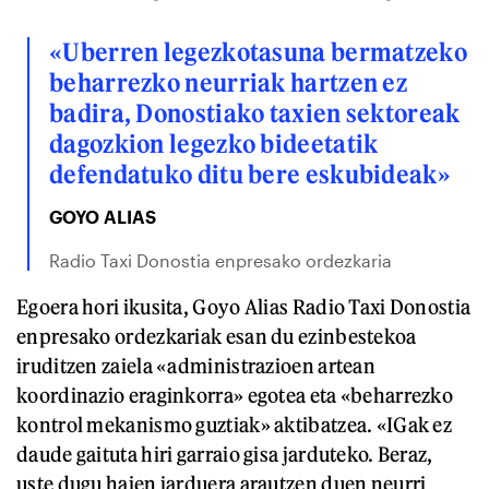
«Uberren legezkotasuna bermatzeko
beharrezko neurriak hartzen ez
badira, Donostiako taxien sektoreak
dagozkion legezko bideetatik
defendatuko ditu bere eskubideak»
GOYO ALIAS
Radio Taxi Donostia enpresako ordezkaria
Egoera hori ikusita, Goyo Alias Radio Taxi Donostia
enpresako ordezkariak esan du ezinbestekoa
iruditzen zaiela «administrazioen artean
koordinazio eraginkorra» egotea eta «beharrezko
kontrol mekanismo guztiak» aktibatzea. «IGak ez
daude gaituta hiri garraio gisa jarduteko. Beraz,
uste dugu haien jarduera arautzen duen neurri