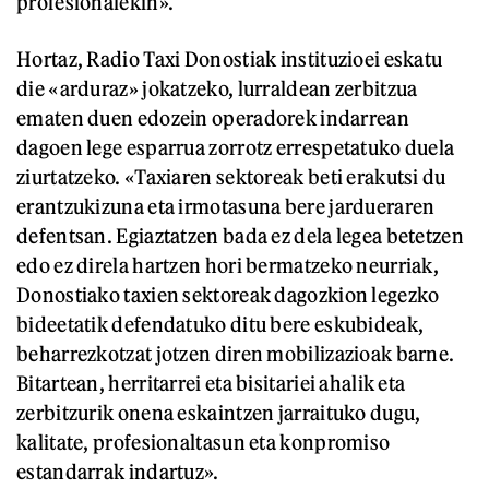
profesionalekin».
Hortaz, Radio Taxi Donostiak instituzioei eskatu
die «arduraz» jokatzeko, lurraldean zerbitzua
ematen duen edozein operadorek indarrean
dagoen lege esparrua zorrotz errespetatuko duela
ziurtatzeko. «Taxiaren sektoreak beti erakutsi du
erantzukizuna eta irmotasuna bere jardueraren
defentsan. Egiaztatzen bada ez dela legea betetzen
edo ez direla hartzen hori bermatzeko neurriak,
Donostiako taxien sektoreak dagozkion legezko
bideetatik defendatuko ditu bere eskubideak,
beharrezkotzat jotzen diren mobilizazioak barne.
Bitartean, herritarrei eta bisitariei ahalik eta
zerbitzurik onena eskaintzen jarraituko dugu,
kalitate, profesionaltasun eta konpromiso
estandarrak indartuz».