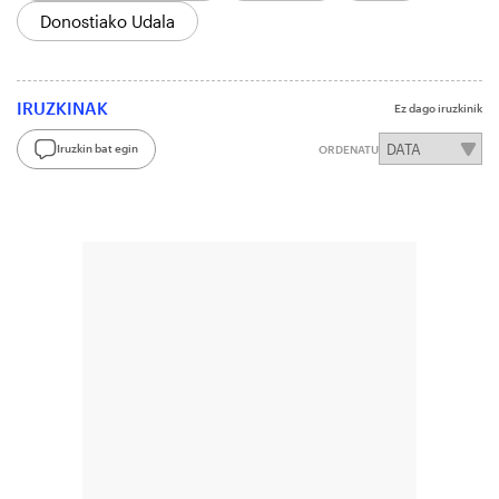
Donostiako Udala
IRUZKINAK
Ez dago iruzkinik
Iruzkin bat egin
ORDENATU