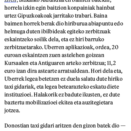
horrela izkin egin baitzion konpainiak hainbat
urtez Gipuzkoakoak jarritako trabari. Baina
baimen horrek berak dio hiriburua abiapuntu edo
helmuga duten ibilbideak egiteko zerbitzuak
eskaintzeko soilik dela, eta ez hiri barruko
zerbitzuetarako. Uberren aplikazioak, ordea, 20
euroan eskaintzen zuen astelehen goizean
Kursaalen eta Antiguaren arteko zerbitzua; 11,2
euro izan dira astearte arratsaldean. Hori dela eta,
Uberrek legea betetzen ez duela salatu dute hiriko
taxi gidariak, eta legea betearazteko eskatu diete
instituzioei. Halakorik ez badute ikusten, ez dute
baztertu mobilizazioei ekitea eta auzitegietara
jotzea.
Donostian taxi gidari aritzen den gizon batek dio —