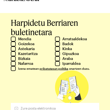
Harpidetu Berriaren
buletinetara
Mendia
Arratsaldekoa
Goizekoa
Badok
Astekaria
Kinka
Kazetaritza
Gipuzkoa
Bizkaia
Araba
Nafarroa
Iparraldea
Izena ematean
pribatutasun politika
onartzen duzu.