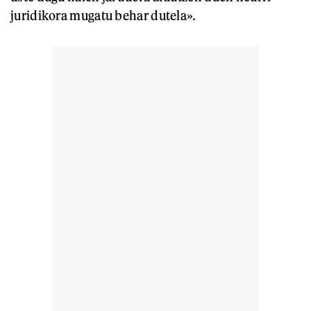
juridikora mugatu behar dutela».