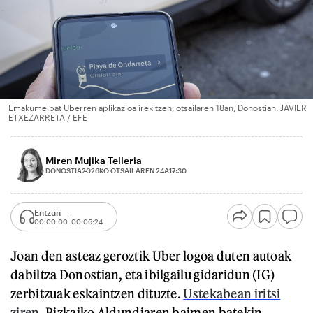
Emakume bat Uberren aplikazioa irekitzen, otsailaren 18an, Donostian. JAVIER
ETXEZARRETA / EFE
Miren Mujika Telleria
2026KO OTSAILAREN 24A
DONOSTIA
17:30
Entzun
00:00:00
00:06:24
Joan den asteaz geroztik Uber logoa duten autoak
dabiltza Donostian, eta ibilgailu gidaridun (IG)
zerbitzuak eskaintzen dituzte.
Ustekabean iritsi
ziren,
Bizkaiko Aldundiaren baimen batekin,