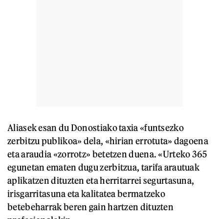
Aliasek esan du Donostiako taxia «funtsezko
zerbitzu publikoa» dela, «hirian errotuta» dagoena
eta araudia «zorrotz» betetzen duena. «Urteko 365
egunetan ematen dugu zerbitzua, tarifa arautuak
aplikatzen dituzten eta herritarrei segurtasuna,
irisgarritasuna eta kalitatea bermatzeko
betebeharrak beren gain hartzen dituzten