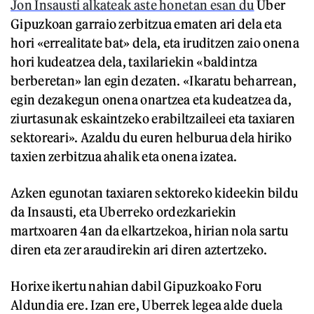
Jon Insausti alkateak aste honetan esan du
Uber
Gipuzkoan garraio zerbitzua ematen ari dela eta
hori «errealitate bat» dela, eta iruditzen zaio onena
hori kudeatzea dela, taxilariekin «baldintza
berberetan» lan egin dezaten. «Ikaratu beharrean,
egin dezakegun onena onartzea eta kudeatzea da,
ziurtasunak eskaintzeko erabiltzaileei eta taxiaren
sektoreari». Azaldu du euren helburua dela hiriko
taxien zerbitzua ahalik eta onena izatea.
Azken egunotan taxiaren sektoreko kideekin bildu
da Insausti, eta Uberreko ordezkariekin
martxoaren 4an da elkartzekoa, hirian nola sartu
diren eta zer araudirekin ari diren aztertzeko.
Horixe ikertu nahian dabil Gipuzkoako Foru
Aldundia ere. Izan ere, Uberrek legea alde duela