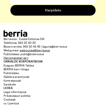
Berria.eus - Euskal Editorea SM
Telefonoa: 943 30 40 30
Bezero arreta: 943 30 43 45 | laguna@berria.eus
Webgunea:
webgunea@berria.eus
Publizitatea:
publi@bidera.eus
Harremanetan jarri
ORRIALDE KORPORATIBOAK
Ezagutu BERRIA Taldea
BERRIA berri bloga
Publizitatea
Galdera-erantzunak
Kontratazioak
Sarebide
LEGEA
Lege informazioa
Pribatutasun politika
Cookieak
cc Lizentzia