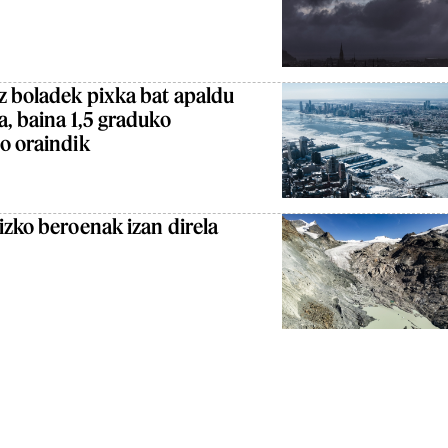
z boladek pixka bat apaldu
a, baina 1,5 graduko
o oraindik
izko beroenak izan direla