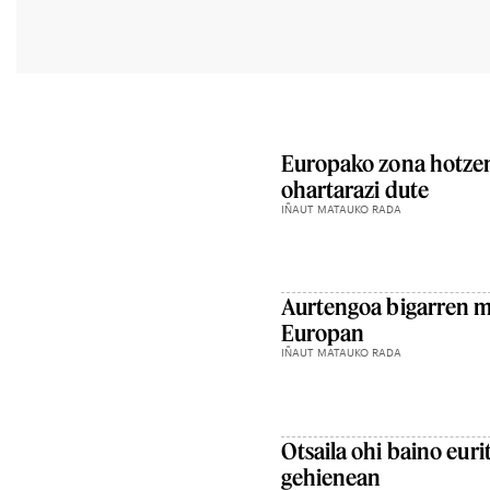
Europako zona hotzen
ohartarazi dute
IÑAUT MATAUKO RADA
Aurtengoa bigarren m
Europan
IÑAUT MATAUKO RADA
Otsaila ohi baino eur
gehienean