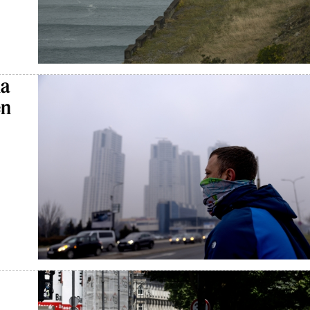
da
en