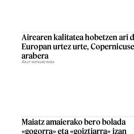
Airearen kalitatea hobetzen ari 
Europan urtez urte, Copernicus
arabera
IÑAUT MATAUKO RADA
Maiatz amaierako bero bolada
«gogorra» eta «goiztiarra» izan