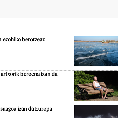
 ezohiko berotzeaz
artxorik beroena izan da
itsuagoa izan da Europa