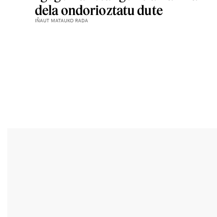
dela ondorioztatu dute
IÑAUT MATAUKO RADA