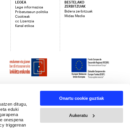
LEGEA
BESTELAKO
ZERBITZUAK
Lege informazioa
Bidera zerbitzuak
Pribatutasun politika
Midas Media
Cookieak
cc Lizentzia
Kanal etikoa
Onartu cookie guztiak
satzen ditugu,
 eta eduki
 garapena
Aukeratu
ure onespena
cy triggerean