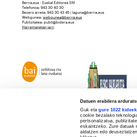
Berria.eus - Euskal Editorea SM
Telefonoa: 943 30 40 30
Bezero arreta: 943 30 43 45 | laguna@berria.eus
Webgunea:
webgunea@berria.eus
Publizitatea:
publi@bidera.eus
Harremanetan jarri
Datuen erabilera ardurat
Guk eta
gure 1022 kideek
cookie bezalako teknologia
pertsonalizatua, publizita
eskaintzeko. Zure datuak 
aldatzen edo deuseztatzen