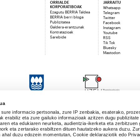
ORRIALDE
JARRAITU
KORPORATIBOAK
Whatsapp
Ezagutu BERRIA Taldea
Telegram
BERRIA berri bloga
Twitter
Publizitatea
Facebook
Galdera-erantzunak
Instagram
Kontratazioak
Youtube
Sarebide
RSS
Tik Tok
Bluesky
Mastodon
sua
sure informacio pertsonala, zure IP zenbakia, esaterako, proze
k erabiliz eta zure gailuko informazioak azitzen dugu publizitate
tearen eta edukiaren neurketa, audientzia-ikerketa eta zerbitzuen
nork eta zertarako erabiltzen dituen hautatzeko aukera duzu. Z
 ahal duzu edozein momentutan, Cookie deklaraziotik edo Priva