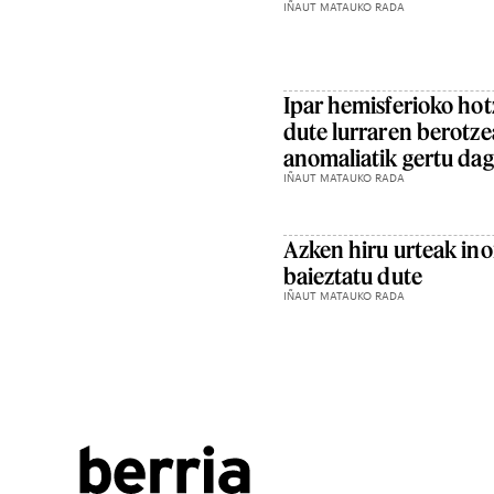
IÑAUT MATAUKO RADA
Ipar hemisferioko hot
dute lurraren berotze
anomaliatik gertu dag
IÑAUT MATAUKO RADA
Azken hiru urteak ino
baieztatu dute
IÑAUT MATAUKO RADA