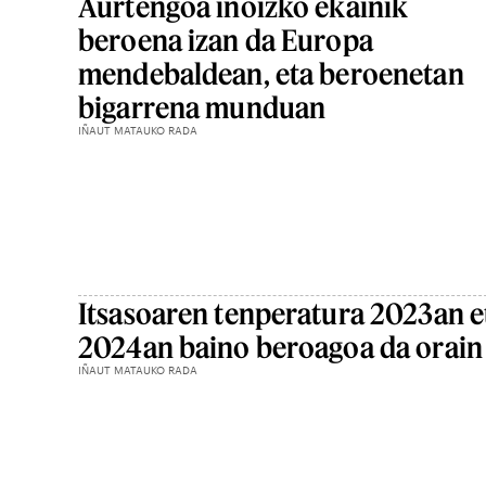
Aurtengoa inoizko ekainik
beroena izan da Europa
mendebaldean, eta beroenetan
bigarrena munduan
IÑAUT MATAUKO RADA
Itsasoaren tenperatura 2023an e
2024an baino beroagoa da orain
IÑAUT MATAUKO RADA