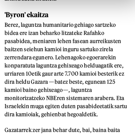
'Byron' ekaitza
Berez, laguntza humanitario gehiago sartzeko
bidea ere izan beharko litzateke Rafahko
pasabidea, meniaren lehen fasean aurreikusten
baitzen seiehun kamioi inguru sartuko zirela
zerrendara egunero. Lehenagoko egoerarekin
konparatuta laguntza gehixeago helduagatik ere,
urriaren 10etik gaur arte 7.700 kamioi besterik ez
dira heldu Gazara —batez beste, egunean 125
kamioi baino gehixeago—, laguntza
monitorizatzeko NBEren sistemaren arabera. Eta
Israelekin muga egiten duten pasabideetatik sartu
dira kamioiak, gehienbat hegoaldetik.
Gazatarrek zer jana behar dute, bai, baina baita