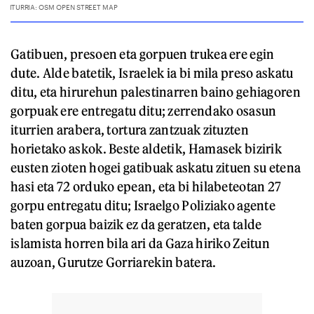
Gatibuen, presoen eta gorpuen trukea ere egin
dute. Alde batetik, Israelek ia bi mila preso askatu
ditu, eta hirurehun palestinarren baino gehiagoren
gorpuak ere entregatu ditu; zerrendako osasun
iturrien arabera, tortura zantzuak zituzten
horietako askok. Beste aldetik, Hamasek bizirik
eusten zioten hogei gatibuak askatu zituen su etena
hasi eta 72 orduko epean, eta bi hilabeteotan 27
gorpu entregatu ditu; Israelgo Poliziako agente
baten gorpua baizik ez da geratzen, eta talde
islamista horren bila ari da Gaza hiriko Zeitun
auzoan, Gurutze Gorriarekin batera.