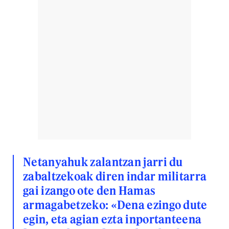
Netanyahuk zalantzan jarri du
zabaltzekoak diren indar militarra
gai izango ote den Hamas
armagabetzeko: «Dena ezingo dute
egin, eta agian ezta inportanteena