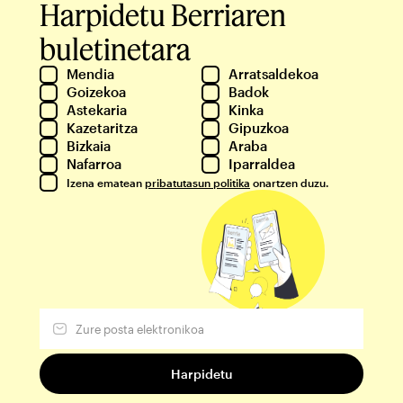
Harpidetu Berriaren
buletinetara
Mendia
Arratsaldekoa
Goizekoa
Badok
Astekaria
Kinka
Kazetaritza
Gipuzkoa
Bizkaia
Araba
Nafarroa
Iparraldea
Izena ematean
pribatutasun politika
onartzen duzu.