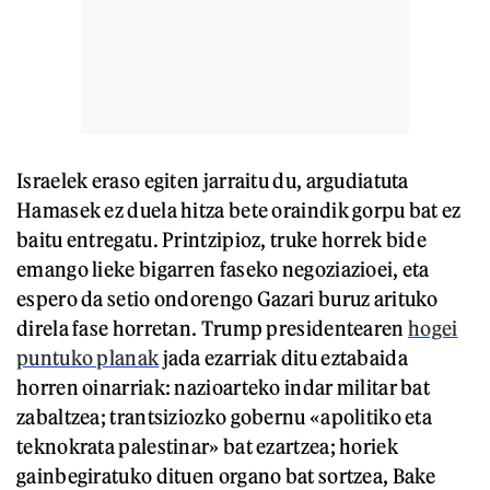
Israelek eraso egiten jarraitu du, argudiatuta
Hamasek ez duela hitza bete oraindik gorpu bat ez
baitu entregatu. Printzipioz, truke horrek bide
emango lieke bigarren faseko negoziazioei, eta
espero da setio ondorengo Gazari buruz arituko
direla fase horretan. Trump presidentearen
hogei
puntuko planak
jada ezarriak ditu eztabaida
horren oinarriak: nazioarteko indar militar bat
zabaltzea; trantsiziozko gobernu «apolitiko eta
teknokrata palestinar» bat ezartzea; horiek
gainbegiratuko dituen organo bat sortzea, Bake