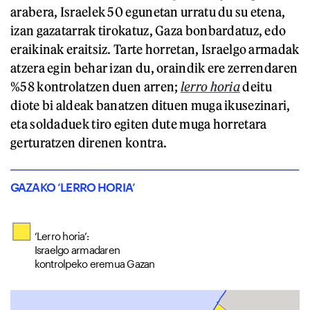
arabera, Israelek 50 egunetan urratu du su etena,
izan gazatarrak tirokatuz, Gaza bonbardatuz, edo
eraikinak eraitsiz. Tarte horretan, Israelgo armadak
atzera egin behar izan du, oraindik ere zerrendaren
%58 kontrolatzen duen arren;
lerro horia
deitu
diote bi aldeak banatzen dituen muga ikusezinari,
eta soldaduek tiro egiten dute muga horretara
gerturatzen direnen kontra.