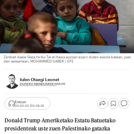
Zenbait ikasle Gaza hiriko Tal al-Hawa auzoan ezarri duten eskola batean, joan
den asteartean. MOHAMMED SABER / EFE
Julen Otaegi Leonet
2025EKO ABENDUAREN 11
05:05
Entzun
00:00:00
00:08:26
Donald Trump Ameriketako Estatu Batuetako
presidenteak uste zuen Palestinako gatazka