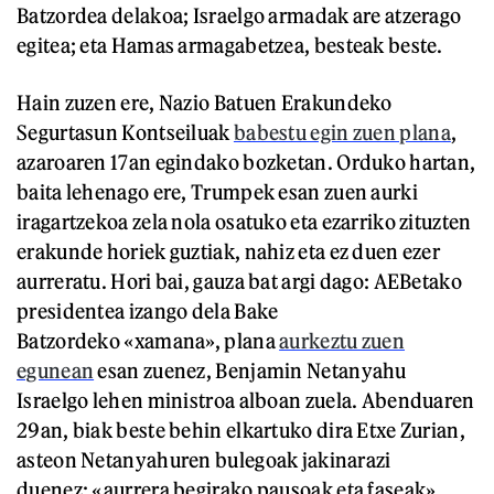
Batzordea delakoa; Israelgo armadak are atzerago
egitea; eta Hamas armagabetzea, besteak beste.
Hain zuzen ere, Nazio Batuen Erakundeko
Segurtasun Kontseiluak
babestu egin zuen plana
,
azaroaren 17an egindako bozketan. Orduko hartan,
baita lehenago ere, Trumpek esan zuen aurki
iragartzekoa zela nola osatuko eta ezarriko zituzten
erakunde horiek guztiak, nahiz eta ez duen ezer
aurreratu. Hori bai, gauza bat argi dago: AEBetako
presidentea izango dela Bake
Batzordeko «xamana», plana
aurkeztu zuen
egunean
esan zuenez, Benjamin Netanyahu
Israelgo lehen ministroa alboan zuela. Abenduaren
29an, biak beste behin elkartuko dira Etxe Zurian,
asteon Netanyahuren bulegoak jakinarazi
duenez: «aurrera begirako pausoak eta faseak»