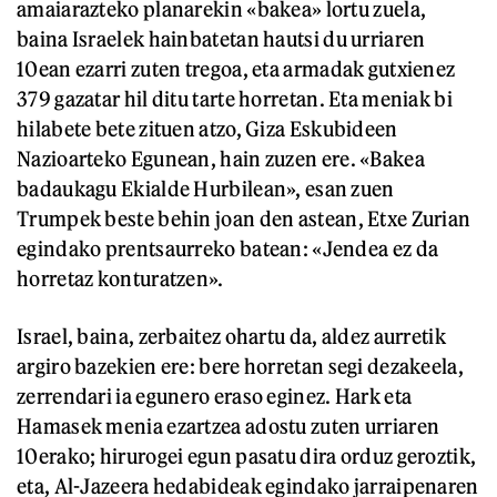
amaiarazteko planarekin «bakea» lortu zuela,
baina Israelek hainbatetan hautsi du urriaren
10ean ezarri zuten tregoa, eta armadak gutxienez
379 gazatar hil ditu tarte horretan. Eta meniak bi
hilabete bete zituen atzo, Giza Eskubideen
Nazioarteko Egunean, hain zuzen ere. «Bakea
badaukagu Ekialde Hurbilean», esan zuen
Trumpek beste behin joan den astean, Etxe Zurian
egindako prentsaurreko batean: «Jendea ez da
horretaz konturatzen».
Israel, baina, zerbaitez ohartu da, aldez aurretik
argiro bazekien ere: bere horretan segi dezakeela,
zerrendari ia egunero eraso eginez. Hark eta
Hamasek menia ezartzea adostu zuten urriaren
10erako; hirurogei egun pasatu dira orduz geroztik,
eta, Al-Jazeera hedabideak egindako jarraipenaren