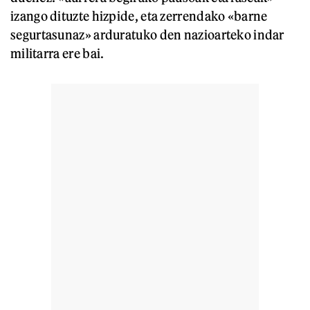
izango dituzte hizpide, eta zerrendako «barne
segurtasunaz» arduratuko den nazioarteko indar
militarra ere bai.