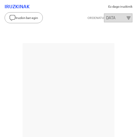
IRUZKINAK
Ez dago iruzkinik
Iruzkin bat egin
ORDENATU