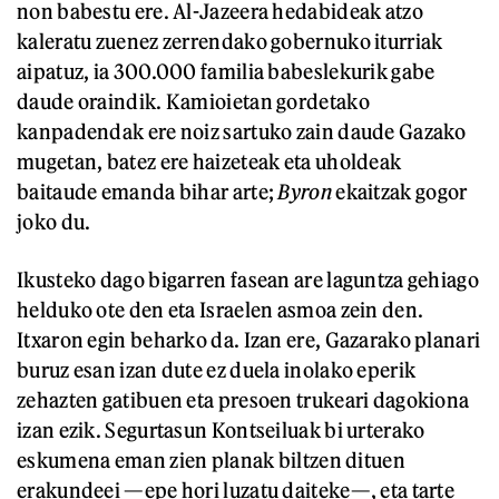
non babestu ere. Al-Jazeera hedabideak atzo
kaleratu zuenez zerrendako gobernuko iturriak
aipatuz, ia 300.000 familia babeslekurik gabe
daude oraindik. Kamioietan gordetako
kanpadendak ere noiz sartuko zain daude Gazako
mugetan, batez ere haizeteak eta uholdeak
baitaude emanda bihar arte;
Byron
ekaitzak gogor
joko du.
Ikusteko dago bigarren fasean are laguntza gehiago
helduko ote den eta Israelen asmoa zein den.
Itxaron egin beharko da. Izan ere, Gazarako planari
buruz esan izan dute ez duela inolako eperik
zehazten gatibuen eta presoen trukeari dagokiona
izan ezik. Segurtasun Kontseiluak bi urterako
eskumena eman zien planak biltzen dituen
erakundeei —epe hori luzatu daiteke—, eta tarte