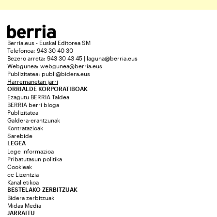
Berria.eus - Euskal Editorea SM
Telefonoa: 943 30 40 30
Bezero arreta: 943 30 43 45 | laguna@berria.eus
Webgunea:
webgunea@berria.eus
Publizitatea:
publi@bidera.eus
Harremanetan jarri
ORRIALDE KORPORATIBOAK
Ezagutu BERRIA Taldea
BERRIA berri bloga
Publizitatea
Galdera-erantzunak
Kontratazioak
Sarebide
LEGEA
Lege informazioa
Pribatutasun politika
Cookieak
cc Lizentzia
Kanal etikoa
BESTELAKO ZERBITZUAK
Bidera zerbitzuak
Midas Media
JARRAITU