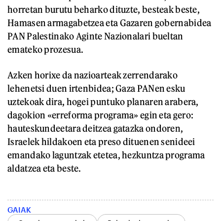
horretan burutu beharko dituzte, besteak beste,
Hamasen armagabetzea eta Gazaren gobernabidea
PAN Palestinako Aginte Nazionalari bueltan
emateko prozesua.
Azken horixe da nazioarteak zerrendarako
lehenetsi duen irtenbidea; Gaza PANen esku
uztekoak dira, hogei puntuko planaren arabera,
dagokion «erreforma programa» egin eta gero:
hauteskundeetara deitzea gatazka ondoren,
Israelek hildakoen eta preso dituenen senideei
emandako laguntzak etetea, hezkuntza programa
aldatzea eta beste.
GAIAK