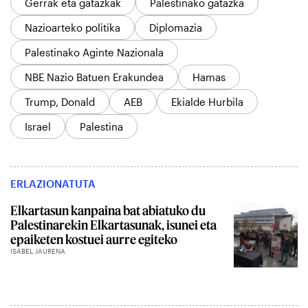
Gerrak eta gatazkak
Palestinako gatazka
Nazioarteko politika
Diplomazia
Palestinako Aginte Nazionala
NBE Nazio Batuen Erakundea
Hamas
Trump, Donald
AEB
Ekialde Hurbila
Israel
Palestina
ERLAZIONATUTA
Elkartasun kanpaina bat abiatuko du
Palestinarekin Elkartasunak, isunei eta
epaiketen kostuei aurre egiteko
ISABEL JAURENA