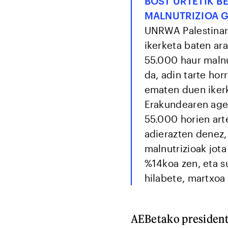
BOST URTETIK B
MALNUTRIZIOA 
UNRWA Palestinar 
ikerketa baten ar
55.000 haur malnu
da, adin tarte ho
ematen duen ikerk
Erakundearen age
55.000 horien arte
adierazten denez,
malnutrizioak jot
%14koa zen, eta s
hilabete, martxoa 
AEBetako presiden