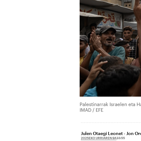
Palestinarrak Israelen eta 
IMAD / EFE
Julen Otaegi Leonet - Jon O
2025EKO URRIAREN 9A
23:55