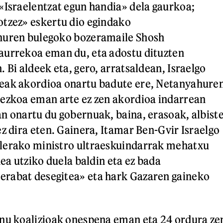
«Israelentzat egun handia» dela gaurkoa;
otzez» eskertu dio egindako
huren bulegoko bozeramaile Shosh
aurrekoa eman du, eta adostu dituzten
 Bi aldeek eta, gero, arratsaldean, Israelgo
eak akordioa onartu badute ere, Netanyahure
iezkoa eman arte ez zen akordioa indarrean
n onartu du gobernuak, baina, erasoak, albist
ez dira eten. Gainera, Itamar Ben-Gvir Israelgo
lerako ministro ultraeskuindarrak mehatxu
dea utziko duela baldin eta ez bada
rabat desegitea» eta hark Gazaren gaineko
rnu koalizioak onespena eman eta 24 ordura ze