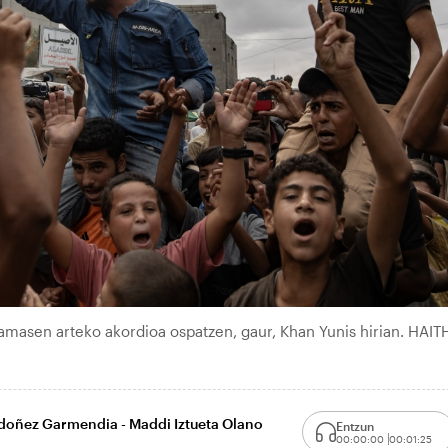
Hamasen arteko akordioa ospatzen, gaur, Khan Yunis hirian. HAI
rdoñez Garmendia - Maddi Iztueta Olano
Entzun
00:00:00
00:01:25