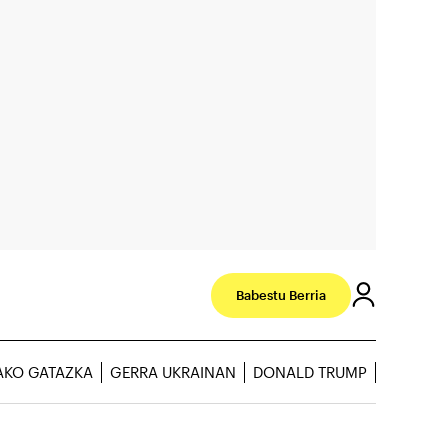
Babestu Berria
AKO GATAZKA
GERRA UKRAINAN
DONALD TRUMP