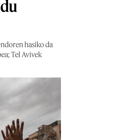
 du
 Ondoren hasiko da
ea; Tel Avivek