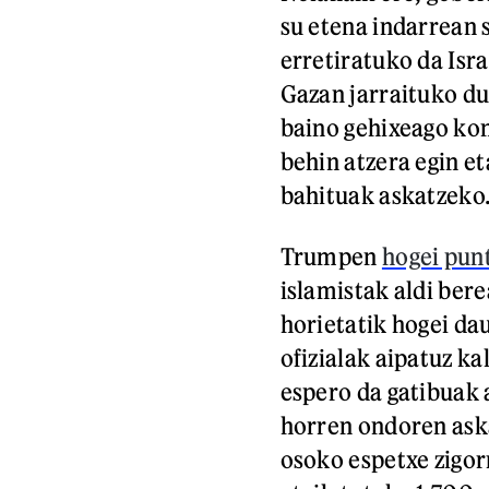
su etena indarrean s
erretiratuko da Isr
Gazan jarraituko du
baino gehixeago ko
behin atzera egin e
bahituak askatzeko
Trumpen
hogei pun
islamistak aldi ber
horietatik hogei dau
ofizialak aipatuz k
espero da gatibuak 
horren ondoren aska
osoko espetxe zigor