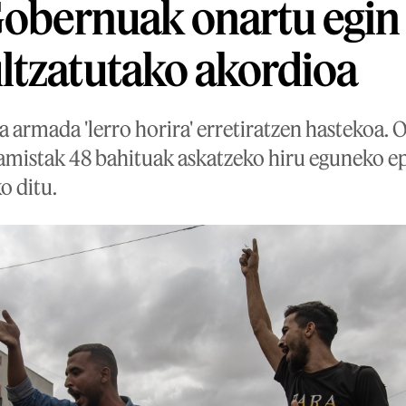
Gobernuak onartu egin
ltzatutako akordioa
 armada 'lerro horira' erretiratzen hastekoa.
lamistak 48 bahituak askatzeko hiru eguneko ep
o ditu.