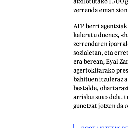
atxilotutako 1.700 g
zerrenda eman zion 
AFP berri agentziak
kaleratu duenez, «h
zerrendaren iparral
sozialetan, eta erre
era berean, Eyal Z
agertokitarako pres
bahituen itzuleraz
bestalde, ohartarazi
arriskutsua» dela, 
gunetzat jotzen da o