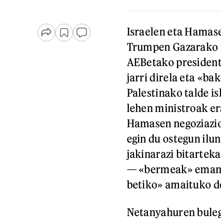
Israelen eta Hamase
Trumpen Gazarako p
AEBetako presidente
jarri direla eta «ba
Palestinako talde i
lehen ministroak er
Hamasen negoziazio
egin du ostegun ilun
jakinarazi bitartek
— «bermeak» eman d
betiko» amaituko de
Netanyahuren buleg