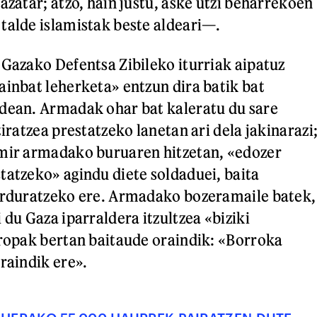
azatar; atzo, hain justu, aske utzi beharrekoen
talde islamistak beste aldeari—.
 Gazako Defentsa Zibileko iturriak aipatuz
ainbat leherketa» entzun dira batik bat
dean. Armadak ohar bat kaleratu du sare
tiratzea prestatzeko lanetan ari dela jakinarazi
amir armadako buruaren hitzetan, «edozer
tatzeko» agindu diete soldaduei, baita
 arduratzeko ere. Armadako bozeramaile batek,
 du Gaza iparraldera itzultzea «biziki
tropak bertan baitaude oraindik: «Borroka
raindik ere».