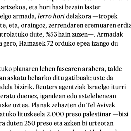
artzekoa, eta hori hasi bezain laster
aelgo armada,
lerro hori
delakora —tropek
te, eta, oraingoz, zerrendaren eremuaren erdi
ntrolatuko dute, %53 hain zuzen—. Armadak
ta gero, Hamasek 72 orduko epea izango du
.
tuko
planaren lehen fasearen arabera, talde
ean askatu beharko ditu gatibuak; uste da
dela bizirik. Reuters agentziak Israelgo iturri
aleratu duenez, igandean edo astelehenean
aske uztea. Planak zehazten du Tel Avivek
tuko lituzkeela 2.000 preso palestinar —bizi
ra duten 250 preso eta azken bi urteotan