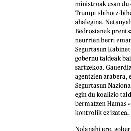
ministroak esan du 
Trumpi «bihotz-bih
ahalegina. Netanya
Bedrosianek prents
neurrien berri eman.
Segurtasun Kabinet
gobernu taldeak ba
sartzekoa. Gauerdia
agentzien arabera, 
Segurtasun Naziona
egin du koalizio tal
bermatzen Hamas «e
kontrolik ez izatea.
Nolanahi ere, gobe