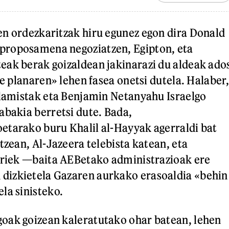
n ordezkaritzak hiru egunez egon dira Donald
roposamena negoziatzen, Egipton, eta
ak berak goizaldean jakinarazi du aldeak ado
ke planaren» lehen fasea onetsi dutela. Halaber,
slamistak eta Benjamin Netanyahu Israelgo
abakia berretsi dute. Bada,
etarako buru Khalil al-Hayyak agerraldi bat
tzean, Al-Jazeera telebista katean, eta
ariek —baita AEBetako administrazioak ere
izkietela Gazaren aurkako erasoaldia «behin
la sinisteko.
oak goizean kaleratutako ohar batean, lehen