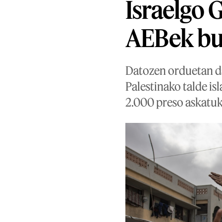
Israelgo 
AEBek bu
Datozen orduetan da
Palestinako talde is
2.000 preso askatuk