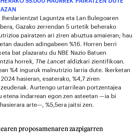
EHERAKO 55.000 HAURREK PAIRATZEN DUTE
GAZAN
Iheslarientzat Laguntza eta Lan Bulegoaren
abera, Gazako zerrendan 5 urtetik beherako
trizioa pairatzen ari ziren abuztua amaieran; hau
rretan dauden adingabeen %16. Horren berri
eta bat plazaratu du NBE Nazio Batuen
ntzia horrek,
The Lancet
aldizkari zientifikoan.
an %4 inguruk malnutrizio larria dute. Ikerketan
 2024 hasieran, esaterako, %4,7 ziren
a zeudenak. Aurtengo urtarrilean portzentajea
u etena indarrean egon zen asteetan —ia bi
hasierara arte—, %5,5era jaitsi zen.
tearen proposamenaren zazpigarren