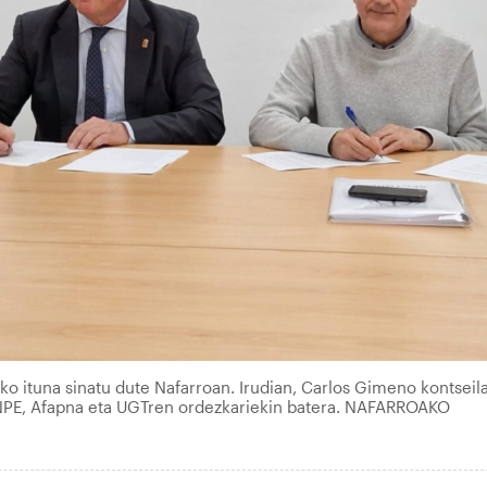
o ituna sinatu dute Nafarroan. Irudian, Carlos Gimeno kontseila
NPE, Afapna eta UGTren ordezkariekin batera. NAFARROAKO