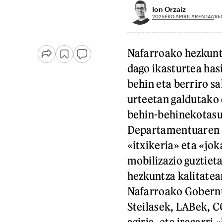
Ion Orzaiz
2025EKO APIRILAREN 14A
16:
Nafarroako hezkunt
dago ikasturtea has
behin eta berriro sa
urteetan galdutako
behin-behinekotasu
Departamentuaren e
«itxikeria» eta «jok
mobilizazio guztiet
hezkuntza kalitatea
Nafarroako Gobernu
Steilasek, LABek, C
agiria, eta iragarri