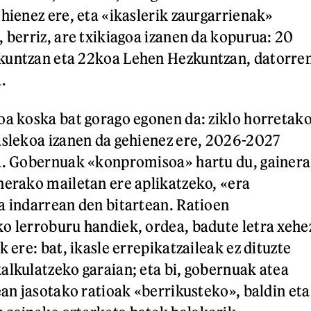
ehienez ere, eta «ikaslerik zaurgarrienak»
, berriz, are txikiagoa izanen da kopurua: 20
kuntzan eta 22koa Lehen Hezkuntzan, datorre
.
oa koska bat gorago egonen da: ziklo horretak
aslekoa izanen da gehienez ere, 2026-2027
ra. Gobernuak «konpromisoa» hartu du, gainera
nerako mailetan ere aplikatzeko, «era
a indarrean den bitartean. Ratioen
o lerroburu handiek, ordea, badute letra xehe
k ere: bat, ikasle errepikatzaileak ez dituzte
alkulatzeko garaian; eta bi, gobernuak atea
ean jasotako ratioak «berrikusteko», baldin eta