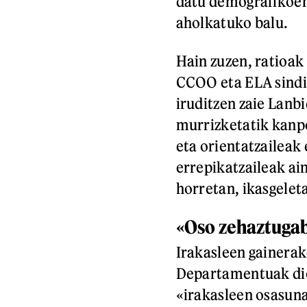
datu demografikoen
aholkatuko balu.
Hain zuzen, ratioak 
CCOO eta ELA sindi
iruditzen zaie Lanb
murrizketatik kanpo
eta orientatzaileak 
errepikatzaileak ain
horretan, ikasgeleta
«Oso zehaztuga
Irakasleen gainera
Departamentuak dio 
«irakasleen osasun