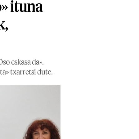
» ituna
k,
Oso eskasa da».
a» txarretsi dute.