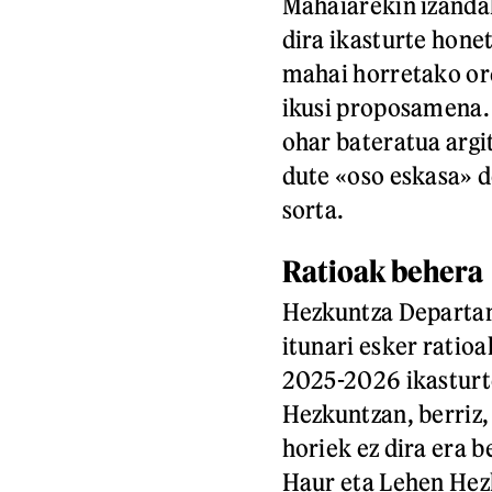
Mahaiarekin izandak
dira ikasturte honet
mahai horretako ord
ikusi proposamena. 
ohar bateratua argit
dute «oso eskasa» d
sorta.
Ratioak behera
Hezkuntza Departam
itunari esker ratio
2025-2026 ikasturte
Hezkuntzan, berriz
horiek ez dira era b
Haur eta Lehen Hezk