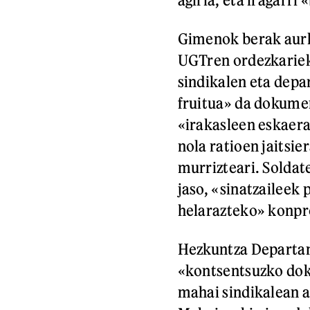
Gimenok berak aurk
UGTren ordezkarieki
sindikalen eta dep
fruitua» da dokumen
«irakasleen eskaera
nola ratioen jaitsie
murrizteari. Soldate
jaso, «sinatzaileek
helarazteko» konpr
Hezkuntza Departam
«kontsentsuzko dok
mahai sindikalean 