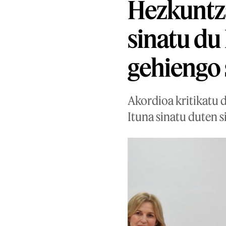
Hezkuntza
sinatu du
gehiengo 
Akordioa kritikatu 
Ituna sinatu duten s