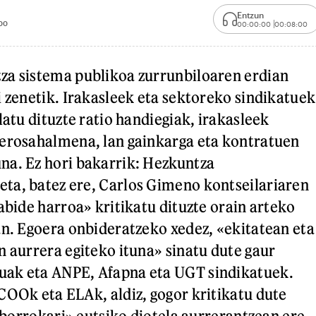
Entzun
00
00:00:00
00:08:00
za sistema publikoa zurrunbiloaren erdian
i zenetik. Irakasleek eta sektoreko sindikatuek
latu dituzte ratio handiegiak, irakasleek
 erosahalmena, lan gainkarga eta kontratuen
na. Ez hori bakarrik: Hezkuntza
ta, batez ere, Carlos Gimeno kontseilariaren
abide harroa» kritikatu dituzte orain arteko
an. Egoera onbideratzeko xedez, «ekitatean eta
n aurrera egiteko ituna» sinatu dute gaur
ak eta ANPE, Afapna eta UGT sindikatuek.
COOk eta ELAk, aldiz, gogor kritikatu dute
 «borrokari» eutsiko diotela aurrerantzean ere.