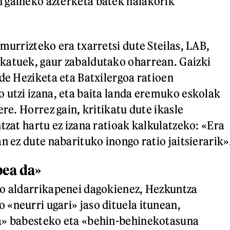
 gaineko azterketa batek halakorik
murrizteko era txarretsi dute Steilas, LAB,
katuek, gaur zabaldutako oharrean. Gaizki
ide Heziketa eta Batxilergoa ratioen
 utzi izana, eta baita landa eremuko eskolak
ere. Horrez gain, kritikatu dute ikasle
tzat hartu ez izana ratioak kalkulatzeko: «Era
n ez dute nabarituko inongo ratio jaitsierarik»
bea da»
ko aldarrikapenei dagokienez, Hezkuntza
«neurri ugari» jaso dituela itunean,
a» babesteko eta «behin-behinekotasuna