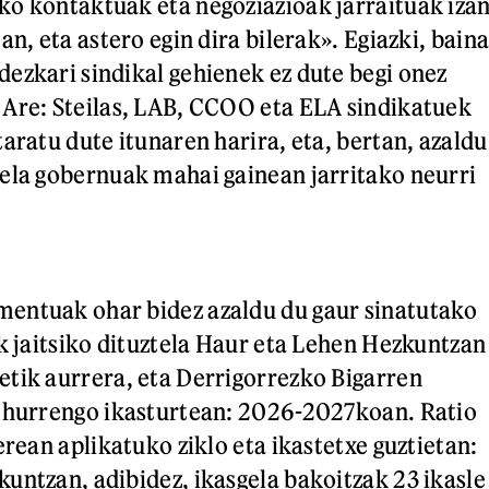
o kontaktuak eta negoziazioak jarraituak iza
an, eta astero egin dira bilerak». Egiazki, baina
ezkari sindikal gehienek ez dute begi onez
Are: Steilas, LAB, CCOO eta ELA sindikatuek
aratu dute itunaren harira, eta, bertan, azaldu
ela gobernuak mahai gainean jarritako neurri
entuak ohar bidez azaldu du gaur sinatutako
ak jaitsiko dituztela Haur eta Lehen Hezkuntzan
tik aurrera, eta Derrigorrezko Bigarren
, hurrengo ikasturtean: 2026-2027koan. Ratio
erean aplikatuko ziklo eta ikastetxe guztietan:
untzan, adibidez, ikasgela bakoitzak 23 ikasle