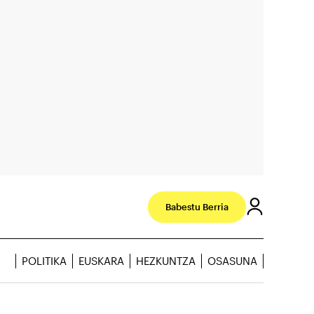
Babestu Berria
POLITIKA
EUSKARA
HEZKUNTZA
OSASUNA