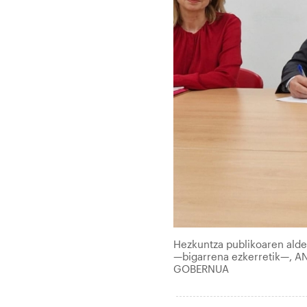
Hezkuntza publikoaren aldek
—bigarrena ezkerretik—, A
GOBERNUA