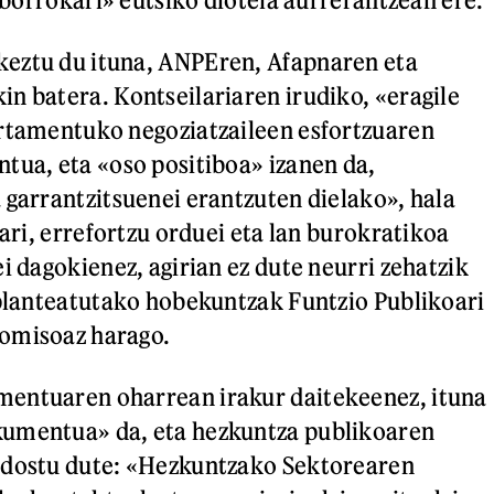
eztu du ituna, ANPEren, Afapnaren eta
n batera. Kontseilariaren irudiko, «eragile
artamentuko negoziatzaileen esfortzuaren
tua, eta «oso positiboa» izanen da,
 garrantzitsuenei erantzuten dielako», hala
rari, errefortzu orduei eta lan burokratikoa
i dagokienez, agirian ez dute neurri zehatzik
 planteatutako hobekuntzak Funtzio Publikoari
omisoaz harago.
entuaren oharrean irakur daitekeenez, ituna
umentua» da, eta hezkuntza publikoaren
adostu dute: «Hezkuntzako Sektorearen