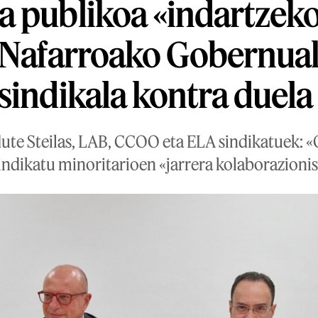
 publikoa «indartzeko
 Nafarroako Gobernua
sindikala kontra duela
dute Steilas, LAB, CCOO eta ELA sindikatuek: «
indikatu minoritarioen «jarrera kolaborazionist