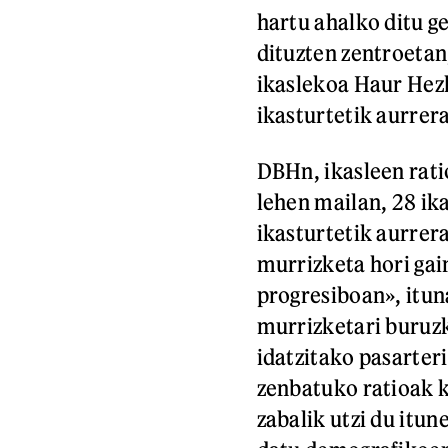
hartu ahalko ditu g
dituzten zentroetan
ikaslekoa Haur Hez
ikasturtetik aurrera
DBHn, ikasleen rati
lehen mailan, 28 ik
ikasturtetik aurre
murrizketa hori gai
progresiboan», itun
murrizketari buruzk
idatzitako pasarteri
zenbatuko ratioak k
zabalik utzi du itun