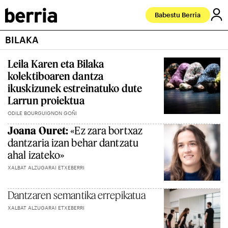
Babestu Berria
BILAKA
Leila Karen eta Bilaka
kolektiboaren dantza
ikuskizunek estreinatuko dute
Larrun proiektua
ODILE BOURGUIGNON GOÑI
Joana Ouret:
«Ez zara bortxaz
dantzaria izan behar dantzatu
ahal izateko»
XALBAT ALZUGARAI ETXEBERRI
Dantzaren semantika errepikatua
XALBAT ALZUGARAI ETXEBERRI