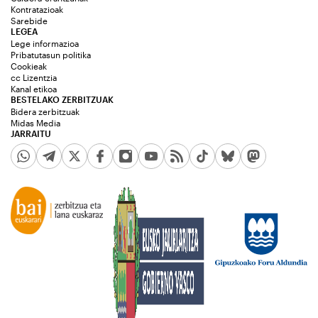
Kontratazioak
Sarebide
LEGEA
Lege informazioa
Pribatutasun politika
Cookieak
cc Lizentzia
Kanal etikoa
BESTELAKO ZERBITZUAK
Bidera zerbitzuak
Midas Media
JARRAITU