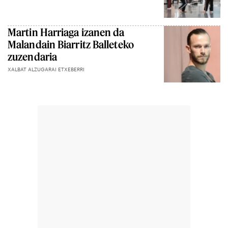
Martin Harriaga izanen da
Malandain Biarritz Balleteko
zuzendaria
XALBAT ALZUGARAI ETXEBERRI