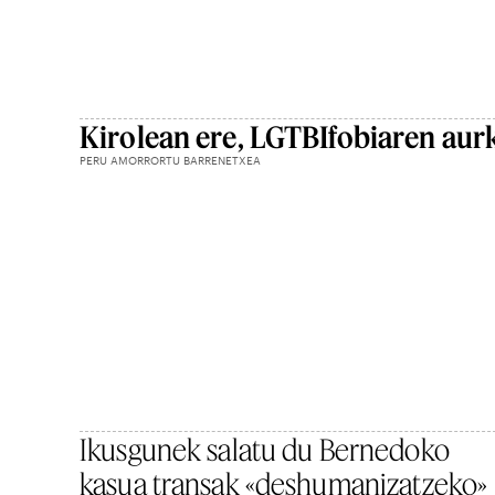
Kirolean ere, LGTBIfobiaren aur
PERU AMORRORTU BARRENETXEA
Ikusgunek salatu du Bernedoko
kasua transak «deshumanizatzeko»