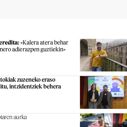
eredita:
«Kalera atera behar
nero adierazpen guztiekin»
tokiak zuzeneko eraso
itu, intzidentziek behera
iaren aurka