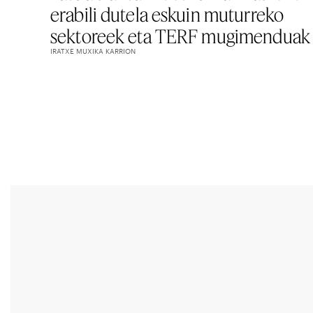
erabili dutela eskuin muturreko
sektoreek eta TERF mugimenduak
IRATXE MUXIKA KARRION