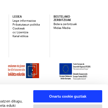
LEGEA
BESTELAKO
ZERBITZUAK
Lege informazioa
Bidera zerbitzuak
Pribatutasun politika
Midas Media
Cookieak
cc Lizentzia
Kanal etikoa
Onartu cookie guztiak
satzen ditugu,
 eta eduki