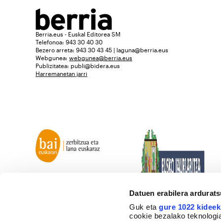
Berria.eus - Euskal Editorea SM
Telefonoa: 943 30 40 30
Bezero arreta: 943 30 43 45 | laguna@berria.eus
Webgunea:
webgunea@berria.eus
Publizitatea:
publi@bidera.eus
Harremanetan jarri
Datuen erabilera ardurat
Guk eta
gure 1022 kideek
cookie bezalako teknologia