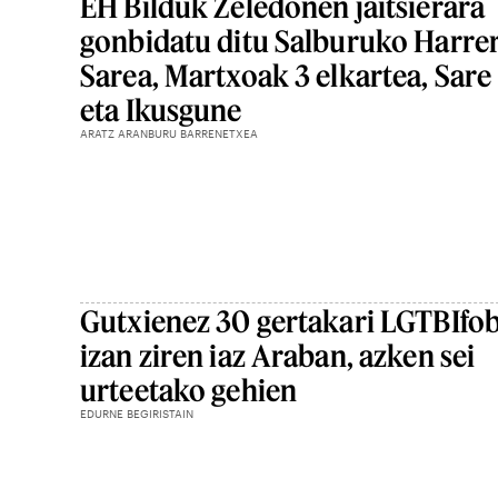
EH Bilduk Zeledonen jaitsierara
gonbidatu ditu Salburuko Harre
Sarea, Martxoak 3 elkartea, Sare
eta Ikusgune
ARATZ ARANBURU BARRENETXEA
Gutxienez 30 gertakari LGTBIfo
izan ziren iaz Araban, azken sei
urteetako gehien
EDURNE BEGIRISTAIN