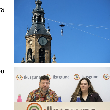
ra
bo