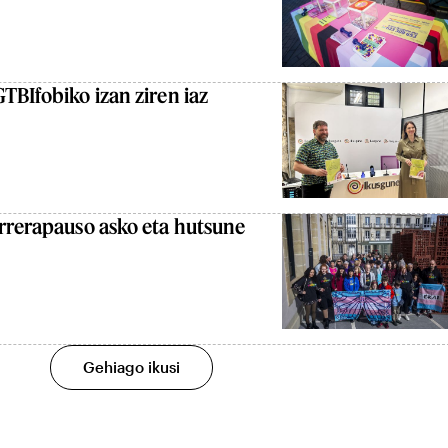
TBIfobiko izan ziren iaz
rrerapauso asko eta hutsune
Gehiago ikusi