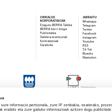
ORRIALDE
JARRAITU
KORPORATIBOAK
Whatsapp
Ezagutu BERRIA Taldea
Telegram
BERRIA berri bloga
Twitter
Publizitatea
Facebook
Galdera-erantzunak
Instagram
Kontratazioak
Youtube
Sarebide
RSS
Tik Tok
Bluesky
Mastodon
sua
sure informacio pertsonala, zure IP zenbakia, esaterako, proze
k erabiliz eta zure gailuko informazioak azitzen dugu publizitate