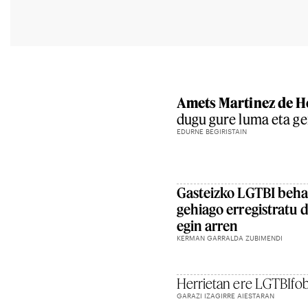
Amets Martinez de H
dugu gure luma eta ge
EDURNE BEGIRISTAIN
Gasteizko LGTBI beha
gehiago erregistratu d
egin arren
KERMAN GARRALDA ZUBIMENDI
Herrietan ere LGTBIfob
GARAZI IZAGIRRE AIESTARAN