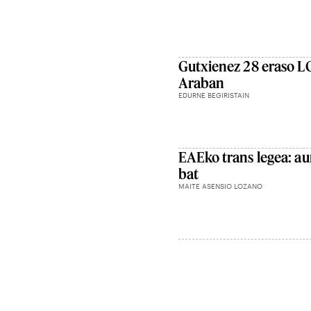
Gutxienez 28 eraso LG
Araban
EDURNE BEGIRISTAIN
EAEko trans legea: au
bat
MAITE ASENSIO LOZANO