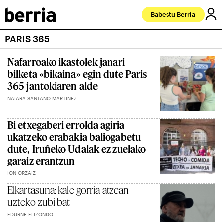
Babestu Berria
PARIS 365
Nafarroako ikastolek janari
bilketa «bikaina» egin dute Paris
365 jantokiaren alde
NAIARA SANTANO MARTINEZ
Bi etxegaberi errolda agiria
ukatzeko erabakia baliogabetu
dute, Iruñeko Udalak ez zuelako
garaiz erantzun
ION ORZAIZ
Elkartasuna: kale gorria atzean
uzteko zubi bat
EDURNE ELIZONDO