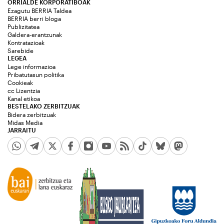
ORRIALDE KORPORATIBOAK
Ezagutu BERRIA Taldea
BERRIA berri bloga
Publizitatea
Galdera-erantzunak
Kontratazioak
Sarebide
LEGEA
Lege informazioa
Pribatutasun politika
Cookieak
cc Lizentzia
Kanal etikoa
BESTELAKO ZERBITZUAK
Bidera zerbitzuak
Midas Media
JARRAITU