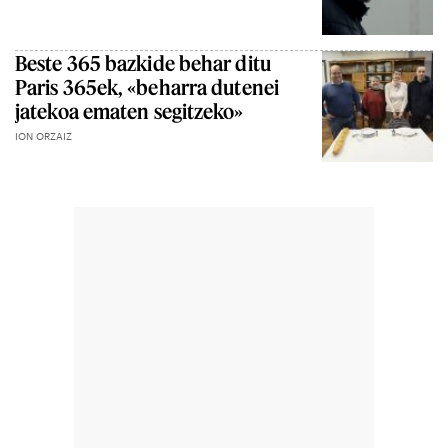
Beste 365 bazkide behar ditu
Paris 365ek, «beharra dutenei
jatekoa ematen segitzeko»
ION ORZAIZ