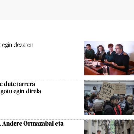
t egin dezaten
e dute jarrera
gotu egin direla
a, Andere Ormazabal eta