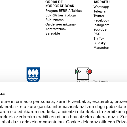
ORRIALDE
JARRAITU
KORPORATIBOAK
Whatsapp
Ezagutu BERRIA Taldea
Telegram
BERRIA berri bloga
Twitter
Publizitatea
Facebook
Galdera-erantzunak
Instagram
Kontratazioak
Youtube
Sarebide
RSS
Tik Tok
Bluesky
Mastodon
sua
sure informacio pertsonala, zure IP zenbakia, esaterako, proze
k erabiliz eta zure gailuko informazioak azitzen dugu publizitate
tearen eta edukiaren neurketa, audientzia-ikerketa eta zerbitzuen
nork eta zertarako erabiltzen dituen hautatzeko aukera duzu. Z
 ahal duzu edozein momentutan, Cookie deklaraziotik edo Priva