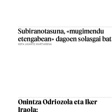
Subiranotasuna, «mugimendu
etengabean» dagoen solasgai bat
KEPA UGARTE MARTIARENA
Onintza Odriozola eta Iker
Iraola: