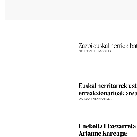
Zazpi euskal herriek ba
GOTZON HERMOSILLA
Euskal herritarrek ust
erreakzionarioak area
GOTZON HERMOSILLA
Enekoitz Etxezarret
Arianne Kareaga: