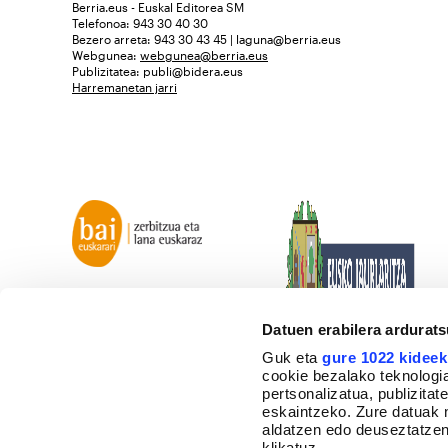
Berria.eus - Euskal Editorea SM
Telefonoa: 943 30 40 30
Bezero arreta: 943 30 43 45 | laguna@berria.eus
Webgunea:
webgunea@berria.eus
Publizitatea:
publi@bidera.eus
Harremanetan jarri
Datuen erabilera ardurat
Guk eta
gure 1022 kideek
cookie bezalako teknologia
pertsonalizatua, publizita
eskaintzeko. Zure datuak 
aldatzen edo deuseztatzen
klikatuz.