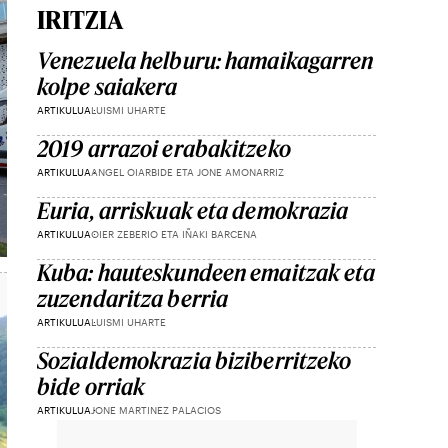
IRITZIA
Venezuela helburu: hamaikagarren
kolpe saiakera
ARTIKULUA
LUISMI UHARTE
2019 arrazoi erabakitzeko
ARTIKULUA
ANGEL OIARBIDE ETA JONE AMONARRIZ
Euria, arriskuak eta demokrazia
ARTIKULUA
OIER ZEBERIO ETA IÑAKI BARCENA
Kuba: hauteskundeen emaitzak eta
zuzendaritza berria
ARTIKULUA
LUISMI UHARTE
Sozialdemokrazia biziberritzeko
bide orriak
ARTIKULUA
JONE MARTINEZ PALACIOS