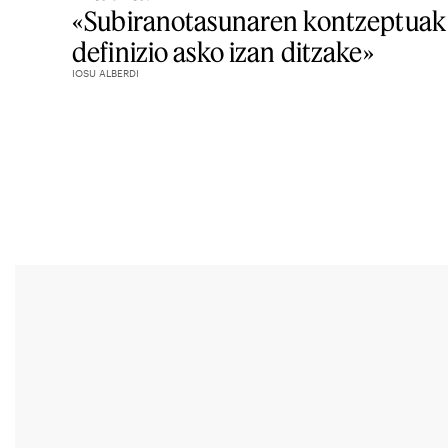
«Subiranotasunaren kontzeptuak
definizio asko izan ditzake»
IOSU ALBERDI