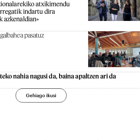
izionalarekiko atxikimendu
orregatik indartu dira
ak azkenaldian»
 galbahea pasatuz
teko nahia nagusi da, baina apaltzen ari da
Gehiago ikusi