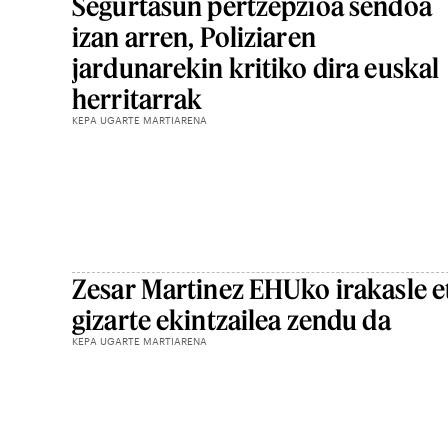
Segurtasun pertzepzioa sendoa
izan arren, Poliziaren
jardunarekin kritiko dira euskal
herritarrak
KEPA UGARTE MARTIARENA
Zesar Martinez EHUko irakasle e
gizarte ekintzailea zendu da
KEPA UGARTE MARTIARENA