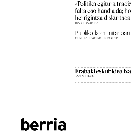
«Politika egitura trad
falta oso handia da; h
herrigintza diskurtso
ISABEL JAURENA
Publiko-komunitarioari
GURUTZE IZAGIRRE INTXAUSPE
Erabaki eskubidea iza
JON O. URAIN