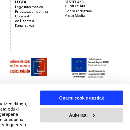
LEGEA
BESTELAKO
ZERBITZUAK
Lege informazioa
Bidera zerbitzuak
Pribatutasun politika
Midas Media
Cookieak
cc Lizentzia
Kanal etikoa
Onartu cookie guztiak
satzen ditugu,
 eta eduki
 garapena
Aukeratu
ure onespena
cy triggerean