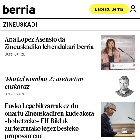
Babestu Berria
ZINEUSKADI
Ana Lopez Asensio da
Zineuskadiko lehendakari berria
URTZI URKIZU
'Mortal Kombat 2': aretoetan
euskaraz
URTZI URKIZU
Eusko Legebiltzarrak ez du
onartu Zineuskadiren kudeaketa
«hobetzeko» EH Bilduk
aurkeztutako legez besteko
proposamena