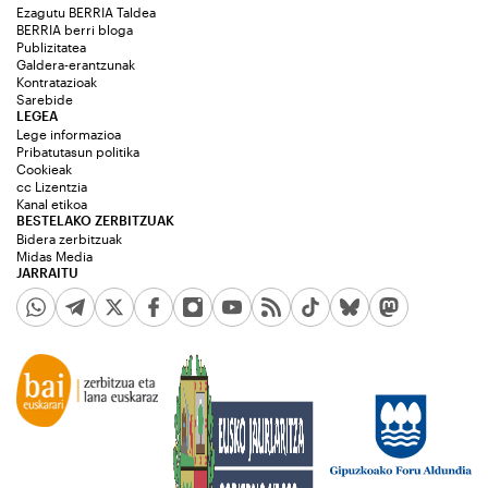
Ezagutu BERRIA Taldea
BERRIA berri bloga
Publizitatea
Galdera-erantzunak
Kontratazioak
Sarebide
LEGEA
Lege informazioa
Pribatutasun politika
Cookieak
cc Lizentzia
Kanal etikoa
BESTELAKO ZERBITZUAK
Bidera zerbitzuak
Midas Media
JARRAITU