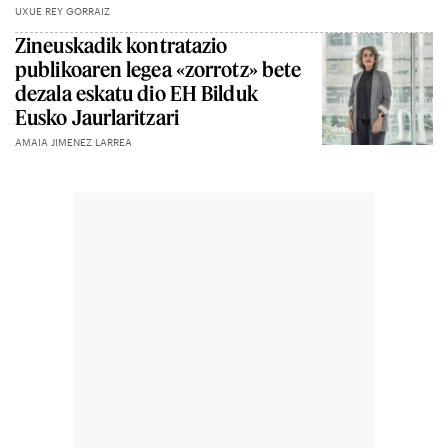
UXUE REY GORRAIZ
Zineuskadik kontratazio
publikoaren legea «zorrotz» bete
dezala eskatu dio EH Bilduk
Eusko Jaurlaritzari
AMAIA JIMENEZ LARREA