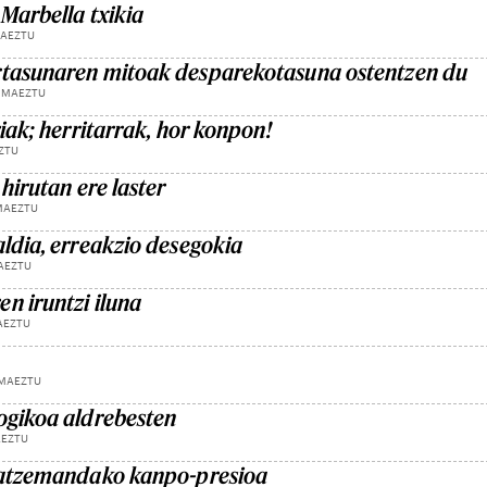
Marbella txikia
MAEZTU
rtasunaren mitoak desparekotasuna ostentzen du
 MAEZTU
riak; herritarrak, hor konpon!
ZTU
 hirutan ere laster
MAEZTU
aldia, erreakzio desegokia
AEZTU
n iruntzi iluna
AEZTU
 MAEZTU
ogikoa aldrebesten
AEZTU
a atzemandako kanpo-presioa