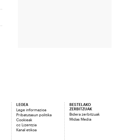
LEGEA
BESTELAKO
ZERBITZUAK
Lege informazioa
Bidera zerbitzuak
Pribatutasun politika
Midas Media
Cookieak
cc Lizentzia
Kanal etikoa