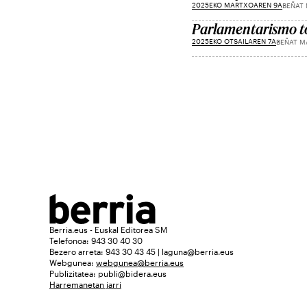
2025EKO MARTXOAREN 9A
BEÑAT
Parlamentarismo t
2025EKO OTSAILAREN 7A
BEÑAT M
Berria.eus - Euskal Editorea SM
Telefonoa: 943 30 40 30
Bezero arreta: 943 30 43 45 | laguna@berria.eus
Webgunea:
webgunea@berria.eus
Publizitatea:
publi@bidera.eus
Harremanetan jarri