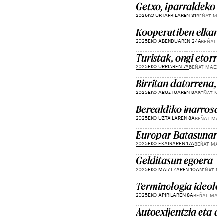
Getxo, iparraldeko 
2026KO URTARRILAREN 31
BEÑAT 
Kooperatiben elka
2025EKO ABENDUAREN 24A
BEÑAT
Turistak, ongi etor
2025EKO URRIAREN 7A
BEÑAT MAE
Birritan datorrena,
2025EKO ABUZTUAREN 9A
BEÑAT 
Berealdiko inarros
2025EKO UZTAILAREN 8A
BEÑAT M
Europar Batasunare
2025EKO EKAINAREN 17A
BEÑAT M
Gelditasun egoera
2025EKO MAIATZAREN 10A
BEÑAT
Terminologia ideol
2025EKO APIRILAREN 8A
BEÑAT M
Autoexijentzia et