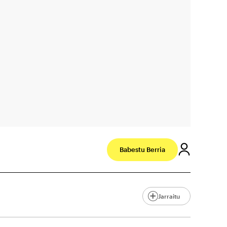
Babestu Berria
Jarraitu