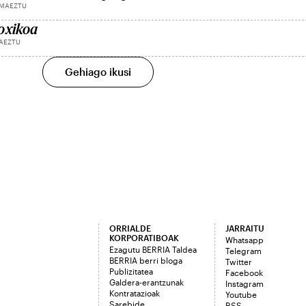
 MAEZTU
oxikoa
AEZTU
Gehiago ikusi
ORRIALDE
JARRAITU
KORPORATIBOAK
Whatsapp
Ezagutu BERRIA Taldea
Telegram
BERRIA berri bloga
Twitter
Publizitatea
Facebook
Galdera-erantzunak
Instagram
Kontratazioak
Youtube
Sarebide
RSS