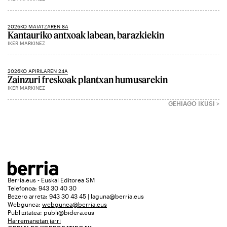
2026KO MAIATZAREN 8A
Kantauriko antxoak labean, barazkiekin
IKER MARKINEZ
2026KO APIRILAREN 24A
Zainzuri freskoak plantxan humusarekin
IKER MARKINEZ
GEHIAGO IKUSI >
Berria.eus - Euskal Editorea SM
Telefonoa: 943 30 40 30
Bezero arreta: 943 30 43 45 | laguna@berria.eus
Webgunea:
webgunea@berria.eus
Publizitatea:
publi@bidera.eus
Harremanetan jarri