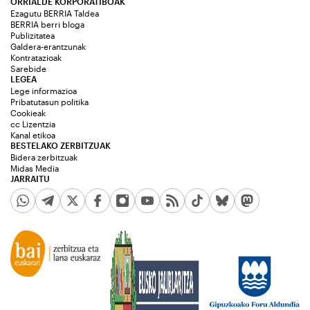
ORRIALDE KORPORATIBOAK
Ezagutu BERRIA Taldea
BERRIA berri bloga
Publizitatea
Galdera-erantzunak
Kontratazioak
Sarebide
LEGEA
Lege informazioa
Pribatutasun politika
Cookieak
cc Lizentzia
Kanal etikoa
BESTELAKO ZERBITZUAK
Bidera zerbitzuak
Midas Media
JARRAITU