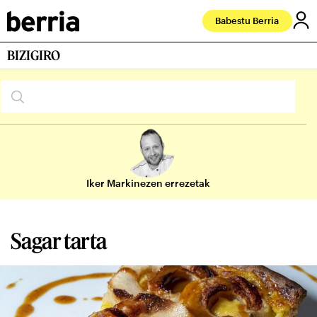
Babestu Berria
BIZIGIRO
Iker Markinezen errezetak
Sagar tarta