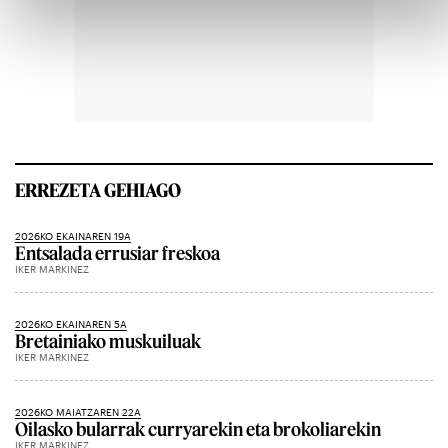
ERREZETA GEHIAGO
2026KO EKAINAREN 19A
Entsalada errusiar freskoa
IKER MARKINEZ
2026KO EKAINAREN 5A
Bretainiako muskuiluak
IKER MARKINEZ
2026KO MAIATZAREN 22A
Oilasko bularrak curryarekin eta brokoliarekin
IKER MARKINEZ