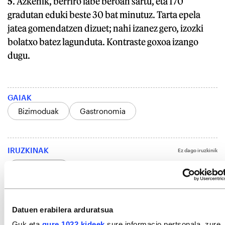
5
. Azkenik, berriro labe beroan sartu, eta 170
gradutan eduki beste 30 bat minutuz. Tarta epela
jatea gomendatzen dizuet; nahi izanez gero, izozki
bolatxo batez lagunduta. Kontraste goxoa izango
dugu.
GAIAK
Bizimoduak
Gastronomia
IRUZKINAK
Ez dago iruzkinik
Iruzkin bat egin
ORDENATU
Datuen erabilera arduratsua
Guk eta
gure 1022 kideek
sure informacio pertsonala, zure