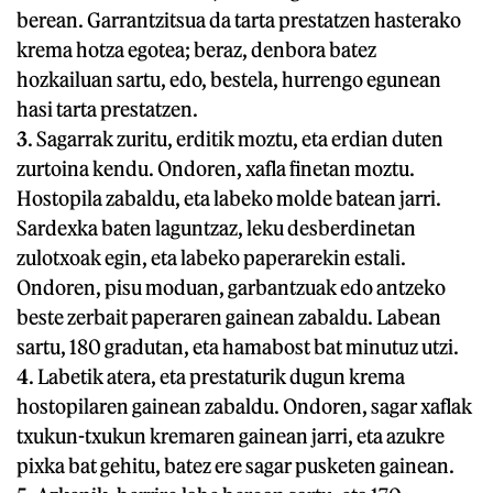
berean. Garrantzitsua da tarta prestatzen hasterako
krema hotza egotea; beraz, denbora batez
hozkailuan sartu, edo, bestela, hurrengo egunean
hasi tarta prestatzen.
3
. Sagarrak zuritu, erditik moztu, eta erdian duten
zurtoina kendu. Ondoren, xafla finetan moztu.
Hostopila zabaldu, eta labeko molde batean jarri.
Sardexka baten laguntzaz, leku desberdinetan
zulotxoak egin, eta labeko paperarekin estali.
Ondoren, pisu moduan, garbantzuak edo antzeko
beste zerbait paperaren gainean zabaldu. Labean
sartu, 180 gradutan, eta hamabost bat minutuz utzi.
4
. Labetik atera, eta prestaturik dugun krema
hostopilaren gainean zabaldu. Ondoren, sagar xaflak
txukun-txukun kremaren gainean jarri, eta azukre
pixka bat gehitu, batez ere sagar pusketen gainean.