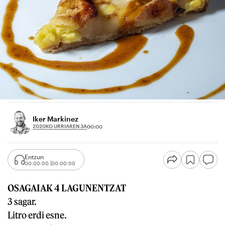
Iker Markinez
2020KO URRIAREN 3A
00:00
Entzun
00:00:00
00:00:00
OSAGAIAK
4 LAGUNENTZAT
3 sagar.
Litro erdi esne.