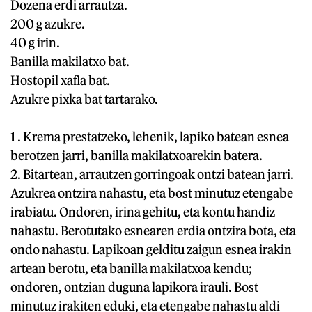
Dozena erdi arrautza.
200 g azukre.
40 g irin.
Banilla makilatxo bat.
Hostopil xafla bat.
Azukre pixka bat tartarako.
1
. Krema prestatzeko, lehenik, lapiko batean esnea
berotzen jarri, banilla makilatxoarekin batera.
2
. Bitartean, arrautzen gorringoak ontzi batean jarri.
Azukrea ontzira nahastu, eta bost minutuz etengabe
irabiatu. Ondoren, irina gehitu, eta kontu handiz
nahastu. Berotutako esnearen erdia ontzira bota, eta
ondo nahastu. Lapikoan gelditu zaigun esnea irakin
artean berotu, eta banilla makilatxoa kendu;
ondoren, ontzian duguna lapikora irauli. Bost
minutuz irakiten eduki, eta etengabe nahastu aldi