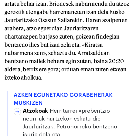
artatu behar izan. Brionesek nabarmendu du atzoz
geroztik etengabe harremanetan izan dela Eusko
Jaurlaritzako Osasun Sailarekin. Haren azalpenen
arabera, atzo eguerdian Jaurlaritzaren
ohartarazpen bat jaso zuten, goizean findegian
bentzeno ihes bat izan zela eta. «Kiratsa
nabarmena zen», zehaztu du. Arratsaldean
bentzeno mailek behera egin zuten, baina 20:20
aldera, berriz ere gora; orduan eman zuten etxean
ixteko aholkua.
AZKEN EGUNETAKO GORABEHERAK
MUSKIZEN
Atzokoak
Herritarrei «prebentzio
neurriak hartzeko» eskatu die
Jaurlaritzak, Petronorreko bentzeno
isuria dela eta