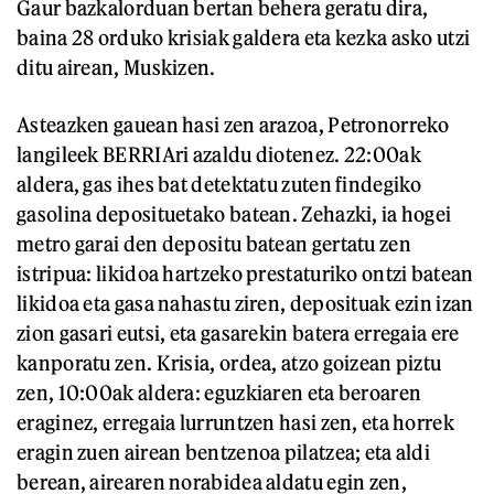
Gaur bazkalorduan bertan behera geratu dira,
baina 28 orduko krisiak galdera eta kezka asko utzi
ditu airean, Muskizen.
Asteazken gauean hasi zen arazoa, Petronorreko
langileek BERRIAri azaldu diotenez. 22:00ak
aldera, gas ihes bat detektatu zuten findegiko
gasolina deposituetako batean. Zehazki, ia hogei
metro garai den depositu batean gertatu zen
istripua: likidoa hartzeko prestaturiko ontzi batean
likidoa eta gasa nahastu ziren, deposituak ezin izan
zion gasari eutsi, eta gasarekin batera erregaia ere
kanporatu zen. Krisia, ordea, atzo goizean piztu
zen, 10:00ak aldera: eguzkiaren eta beroaren
eraginez, erregaia lurruntzen hasi zen, eta horrek
eragin zuen airean bentzenoa pilatzea; eta aldi
berean, airearen norabidea aldatu egin zen,