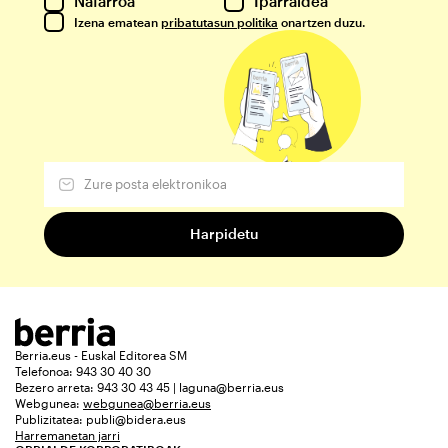
Nafarroa
Iparraldea
Izena ematean
pribatutasun politika
onartzen duzu.
Berria.eus - Euskal Editorea SM
Telefonoa: 943 30 40 30
Bezero arreta: 943 30 43 45 | laguna@berria.eus
Webgunea:
webgunea@berria.eus
Publizitatea:
publi@bidera.eus
Harremanetan jarri