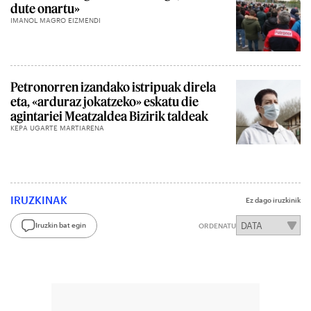
dute onartu»
IMANOL MAGRO EIZMENDI
Petronorren izandako istripuak direla
eta, «arduraz jokatzeko» eskatu die
agintariei Meatzaldea Bizirik taldeak
KEPA UGARTE MARTIARENA
IRUZKINAK
Ez dago iruzkinik
Iruzkin bat egin
ORDENATU