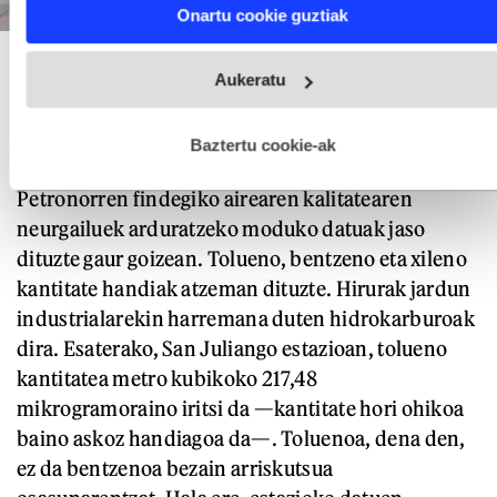
Find out more about how your personal data is processed
Onartu cookie guztiak
and set your preferences in the
details section
.
Muskizko bi emakume, maskararekin kalean. MIGUEL TOÑA / EFE
Webgune honek cookie propioak eta hirugarrenen cookie-
Aukeratu
fitxategiak erabiltzen ditu. Zure esperientzia eta zerbitzuak
hobetzeko asmoz, cookie teknologiaz baliatzen gara. Ohar
hau onartuz gero, teknologia hori erabiltzeko baimen
esplizitua ematen diguzu.
Gehiago irakurri
Baztertu cookie-ak
Toluenoa, goraka
Petronorren findegiko airearen kalitatearen
neurgailuek arduratzeko moduko datuak jaso
dituzte gaur goizean. Tolueno, bentzeno eta xileno
kantitate handiak atzeman dituzte. Hirurak jardun
industrialarekin harremana duten hidrokarburoak
dira. Esaterako, San Juliango estazioan, tolueno
kantitatea metro kubikoko 217,48
mikrogramoraino iritsi da —kantitate hori ohikoa
baino askoz handiagoa da—. Toluenoa, dena den,
ez da bentzenoa bezain arriskutsua