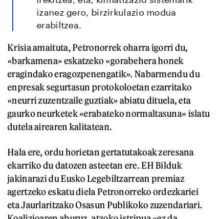
izanez gero, birzirkulazio modua
erabiltzea.
Krisia amaituta, Petronorrek oharra igorri du,
«barkamena» eskatzeko «gorabehera honek
eragindako eragozpenengatik». Nabarmendu du
enpresak segurtasun protokoloetan ezarritako
«neurri zuzentzaile guztiak» abiatu dituela, eta
gaurko neurketek «erabateko normaltasuna» islatu
dutela airearen kalitatean.
Hala ere, ordu horietan gertatutakoak zeresana
ekarriko du datozen asteetan ere. EH Bilduk
jakinarazi du Eusko Legebiltzarrean premiaz
agertzeko eskatu diela Petronorreko ordezkariei
eta Jaurlaritzako Osasun Publikoko zuzendariari.
Koalizioaren aburuz, atzoko istripua «ez da