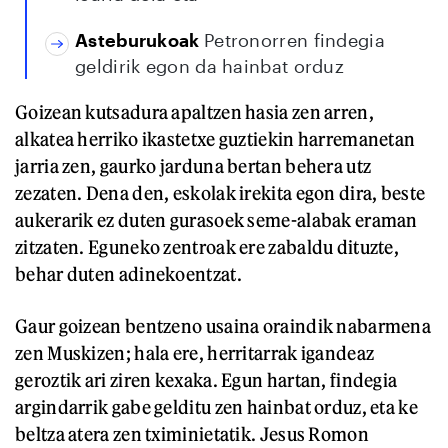
Asteburukoak
Petronorren findegia
geldirik egon da hainbat orduz
Goizean kutsadura apaltzen hasia zen arren,
alkatea herriko ikastetxe guztiekin harremanetan
jarria zen, gaurko jarduna bertan behera utz
zezaten. Dena den, eskolak irekita egon dira, beste
aukerarik ez duten gurasoek seme-alabak eraman
zitzaten. Eguneko zentroak ere zabaldu dituzte,
behar duten adinekoentzat.
Gaur goizean bentzeno usaina oraindik nabarmena
zen Muskizen; hala ere, herritarrak igandeaz
geroztik ari ziren kexaka. Egun hartan, findegia
argindarrik gabe gelditu zen hainbat orduz, eta ke
beltza atera zen tximinietatik. Jesus Romon