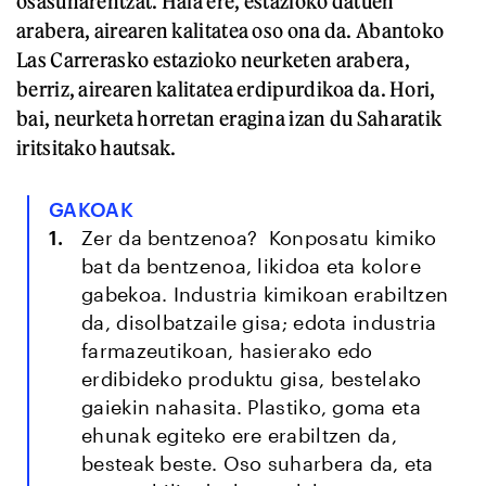
osasunarentzat. Hala ere, estazioko datuen
arabera, airearen kalitatea oso ona da. Abantoko
Las Carrerasko estazioko neurketen arabera,
berriz, airearen kalitatea erdipurdikoa da. Hori,
bai, neurketa horretan eragina izan du Saharatik
iritsitako hautsak.
GAKOAK
Zer da bentzenoa?
Konposatu kimiko
bat da bentzenoa, likidoa eta kolore
gabekoa. Industria kimikoan erabiltzen
da, disolbatzaile gisa; edota industria
farmazeutikoan, hasierako edo
erdibideko produktu gisa, bestelako
gaiekin nahasita. Plastiko, goma eta
ehunak egiteko ere erabiltzen da,
besteak beste. Oso suharbera da, eta