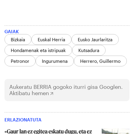
GAIAK
Bizkaia
Euskal Herria
Eusko Jaurlaritza
Hondamenak eta istripuak
Kutsadura
Petronor
Ingurumena
Herrero, Guillermo
Aukeratu
BERRIA
gogoko iturri gisa Googlen.
Aktibatu hemen
ERLAZIONATUTA
«Gaur lan ez egitea eskatu dugu, eta ez