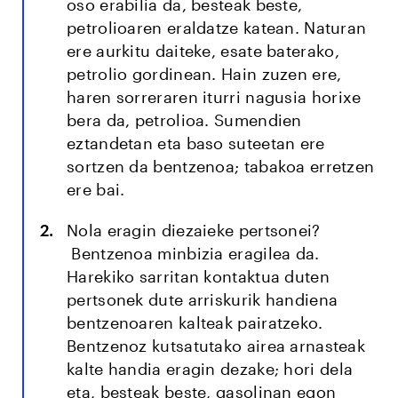
oso erabilia da, besteak beste,
petrolioaren eraldatze katean. Naturan
ere aurkitu daiteke, esate baterako,
petrolio gordinean. Hain zuzen ere,
haren sorreraren iturri nagusia horixe
bera da, petrolioa. Sumendien
eztandetan eta baso suteetan ere
sortzen da bentzenoa; tabakoa erretzen
ere bai.
Nola eragin diezaieke pertsonei?
Bentzenoa minbizia eragilea da.
Harekiko sarritan kontaktua duten
pertsonek dute arriskurik handiena
bentzenoaren kalteak pairatzeko.
Bentzenoz kutsatutako airea arnasteak
kalte handia eragin dezake; hori dela
eta, besteak beste, gasolinan egon