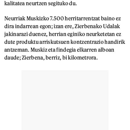
kalitatea neurtzen segituko du.
Neurriak Muskizko 7.500 herritarrentzat baino ez
dira indarrean egon; izan ere, Zierbenako Udalak
jakinarazi duenez, herrian eginiko neurketetan ez
dute produktu arriskutsuen kontzentrazio handirik
antzeman. Muskiz eta findegia elkarren alboan
daude; Zierbena, berriz, bi kilometrora.