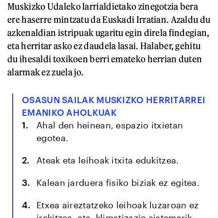
Muskizko Udaleko larrialdietako zinegotzia bera
ere haserre mintzatu da Euskadi Irratian. Azaldu du
azkenaldian istripuak ugaritu egin direla findegian,
eta herritar asko ez daudela lasai. Halaber, gehitu
du ihesaldi toxikoen berri emateko herrian duten
alarmak ez zuela jo.
OSASUN SAILAK MUSKIZKO HERRITARREI
EMANIKO AHOLKUAK
Ahal den heinean, espazio itxietan
egotea.
Ateak eta leihoak itxita edukitzea.
Kalean jarduera fisiko biziak ez egitea.
Etxea aireztatzeko leihoak luzaroan ez
irekitzea, eta, klimatizazio sistemarik