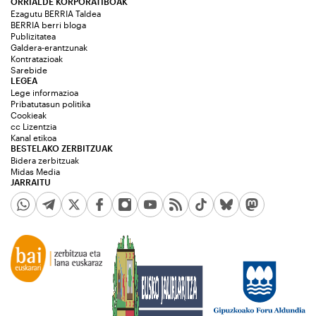
ORRIALDE KORPORATIBOAK
Ezagutu BERRIA Taldea
BERRIA berri bloga
Publizitatea
Galdera-erantzunak
Kontratazioak
Sarebide
LEGEA
Lege informazioa
Pribatutasun politika
Cookieak
cc Lizentzia
Kanal etikoa
BESTELAKO ZERBITZUAK
Bidera zerbitzuak
Midas Media
JARRAITU