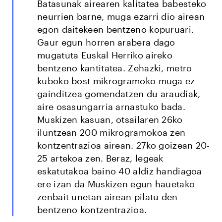
Batasunak airearen kalitatea babesteko
neurrien barne, muga ezarri dio airean
egon daitekeen bentzeno kopuruari.
Gaur egun horren arabera dago
mugatuta Euskal Herriko aireko
bentzeno kantitatea. Zehazki, metro
kuboko bost mikrogramoko muga ez
gainditzea gomendatzen du araudiak,
aire osasungarria arnastuko bada.
Muskizen kasuan, otsailaren 26ko
iluntzean 200 mikrogramokoa zen
kontzentrazioa airean. 27ko goizean 20-
25 artekoa zen. Beraz, legeak
eskatutakoa baino 40 aldiz handiagoa
ere izan da Muskizen egun hauetako
zenbait unetan airean pilatu den
bentzeno kontzentrazioa.