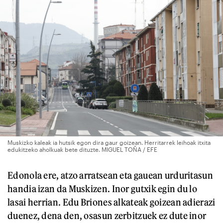
Muskizko kaleak ia hutsik egon dira gaur goizean. Herritarrek leihoak itxita
edukitzeko aholkuak bete dituzte. MIGUEL TOÑA / EFE
Edonola ere, atzo arratsean eta gauean urduritasun
handia izan da Muskizen. Inor gutxik egin du lo
lasai herrian. Edu Briones alkateak goizean adierazi
duenez, dena den, osasun zerbitzuek ez dute inor