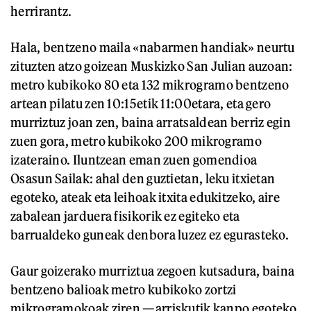
herrirantz.
Hala, bentzeno maila «nabarmen handiak» neurtu
zituzten atzo goizean Muskizko San Julian auzoan:
metro kubikoko 80 eta 132 mikrogramo bentzeno
artean pilatu zen 10:15etik 11:00etara, eta gero
murriztuz joan zen, baina arratsaldean berriz egin
zuen gora, metro kubikoko 200 mikrogramo
izateraino. Iluntzean eman zuen gomendioa
Osasun Sailak: ahal den guztietan, leku itxietan
egoteko, ateak eta leihoak itxita edukitzeko, aire
zabalean jarduera fisikorik ez egiteko eta
barrualdeko guneak denbora luzez ez egurasteko.
Gaur goizerako murriztua zegoen kutsadura, baina
bentzeno balioak metro kubikoko zortzi
mikrogramokoak ziren —arriskutik kanpo egoteko