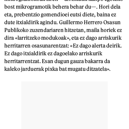
bost mikrogramotik behera behar du—. Hori dela
eta, prebentzio gomendioei eutsi diete, baina ez
dute itxialdirik agindu. Guillermo Herrero Osasun
Publikoko zuzendariaren hitzetan, maila horiek ez
dira «larritzeko modukoak», eta ez dago arriskurik
herritarren osasunarentzat: «Ez dago alerta deirik.
Ez dago itxialdirik ez dagoelako arriskurik
herritarrentzat. Esan dugun gauza bakarra da
kaleko jarduerak pixka bat mugatu ditzatela».