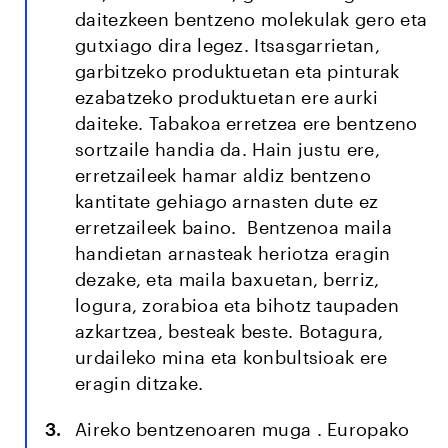
daitezkeen bentzeno molekulak gero eta
gutxiago dira legez. Itsasgarrietan,
garbitzeko produktuetan eta pinturak
ezabatzeko produktuetan ere aurki
daiteke. Tabakoa erretzea ere bentzeno
sortzaile handia da. Hain justu ere,
erretzaileek hamar aldiz bentzeno
kantitate gehiago arnasten dute ez
erretzaileek baino.
Bentzenoa maila
handietan arnasteak heriotza eragin
dezake, eta maila baxuetan, berriz,
logura, zorabioa eta bihotz taupaden
azkartzea, besteak beste. Botagura,
urdaileko mina eta konbultsioak ere
eragin ditzake.
Aireko bentzenoaren muga
. Europako