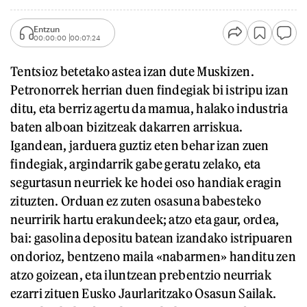
Entzun
00:00:00
00:07:24
Tentsioz betetako astea izan dute Muskizen.
Petronorrek herrian duen findegiak bi istripu izan
ditu, eta berriz agertu da mamua, halako industria
baten alboan bizitzeak dakarren arriskua.
Igandean, jarduera guztiz eten behar izan zuen
findegiak, argindarrik gabe geratu zelako, eta
segurtasun neurriek ke hodei oso handiak eragin
zituzten. Orduan ez zuten osasuna babesteko
neurririk hartu erakundeek; atzo eta gaur, ordea,
bai: gasolina depositu batean izandako istripuaren
ondorioz, bentzeno maila «nabarmen» handitu zen
atzo goizean, eta iluntzean prebentzio neurriak
ezarri zituen Eusko Jaurlaritzako Osasun Sailak.