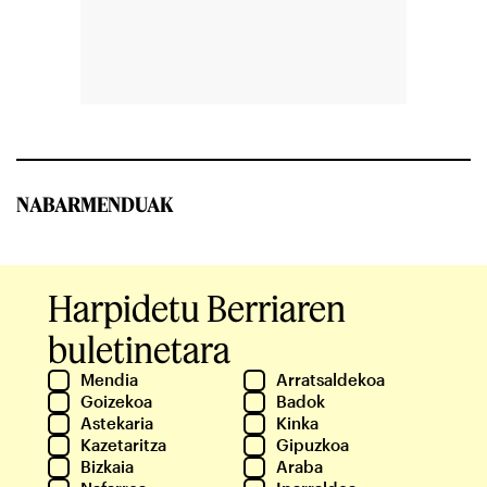
NABARMENDUAK
Harpidetu Berriaren
buletinetara
Mendia
Arratsaldekoa
Goizekoa
Badok
Astekaria
Kinka
Kazetaritza
Gipuzkoa
Bizkaia
Araba