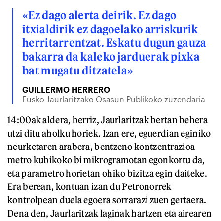
«Ez dago alerta deirik. Ez dago
itxialdirik ez dagoelako arriskurik
herritarrentzat. Eskatu dugun gauza
bakarra da kaleko jarduerak pixka
bat mugatu ditzatela»
GUILLERMO HERRERO
Eusko Jaurlaritzako Osasun Publikoko zuzendaria
14:00ak aldera, berriz, Jaurlaritzak bertan behera
utzi ditu aholku horiek. Izan ere, eguerdian eginiko
neurketaren arabera, bentzeno kontzentrazioa
metro kubikoko bi mikrogramotan egonkortu da,
eta parametro horietan ohiko bizitza egin daiteke.
Era berean, kontuan izan du Petronorrek
kontrolpean duela egoera sorrarazi zuen gertaera.
Dena den, Jaurlaritzak laginak hartzen eta airearen