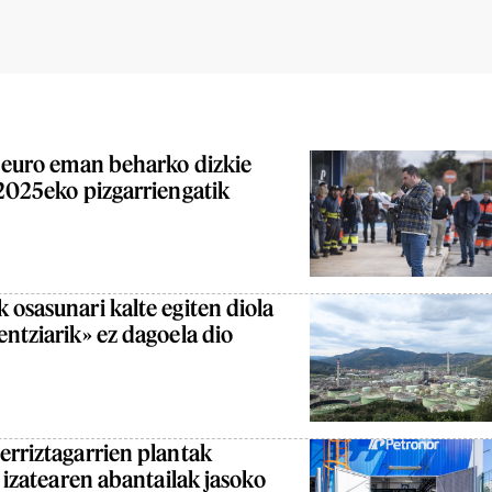
i euro eman beharko dizkie
 2025eko pizgarriengatik
 osasunari kalte egiten diola
entziarik» ez dagoela dio
erriztagarrien plantak
' izatearen abantailak jasoko