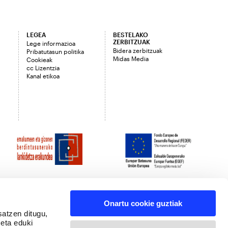
LEGEA
BESTELAKO
ZERBITZUAK
Lege informazioa
Bidera zerbitzuak
Pribatutasun politika
Midas Media
Cookieak
cc Lizentzia
Kanal etikoa
Onartu cookie guztiak
satzen ditugu,
 eta eduki