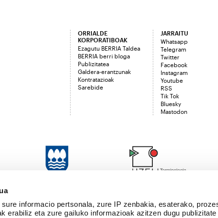
ORRIALDE
JARRAITU
KORPORATIBOAK
Whatsapp
Ezagutu BERRIA Taldea
Telegram
BERRIA berri bloga
Twitter
Publizitatea
Facebook
Galdera-erantzunak
Instagram
Kontratazioak
Youtube
Sarebide
RSS
Tik Tok
Bluesky
Mastodon
sua
sure informacio pertsonala, zure IP zenbakia, esaterako, proze
k erabiliz eta zure gailuko informazioak azitzen dugu publizitate