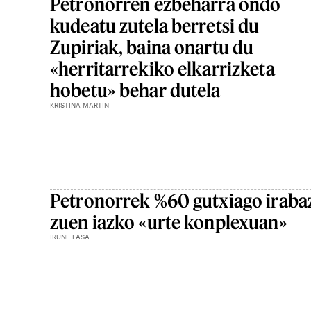
Petronorren ezbeharra ondo
kudeatu zutela berretsi du
Zupiriak, baina onartu du
«herritarrekiko elkarrizketa
hobetu» behar dutela
KRISTINA MARTIN
Petronorrek %60 gutxiago iraba
zuen iazko «urte konplexuan»
IRUNE LASA