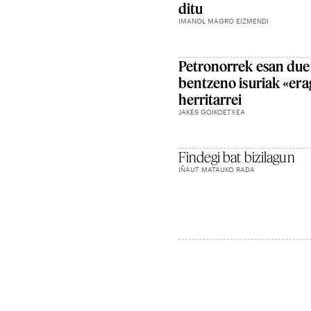
ditu
IMANOL MAGRO EIZMENDI
Petronorrek esan due
bentzeno isuriak «era
herritarrei
JAKES GOIKOETXEA
Findegi bat bizilagun
IÑAUT MATAUKO RADA