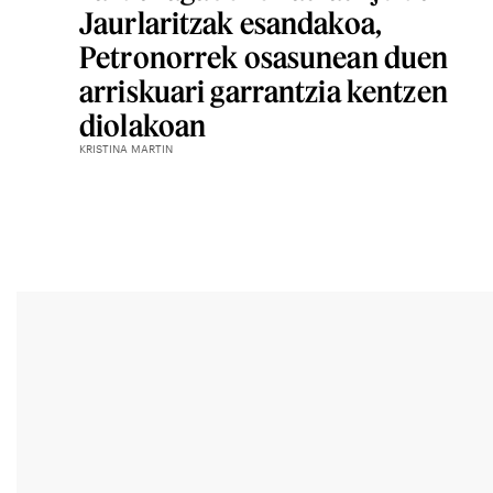
Jaurlaritzak esandakoa,
Petronorrek osasunean duen
arriskuari garrantzia kentzen
diolakoan
KRISTINA MARTIN