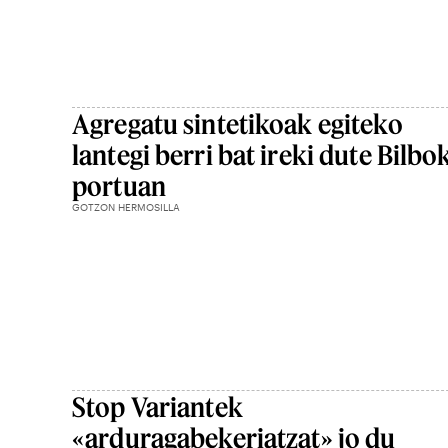
Agregatu sintetikoak egiteko
lantegi berri bat ireki dute Bilbo
portuan
GOTZON HERMOSILLA
Stop Variantek
«arduragabekeriatzat» jo du