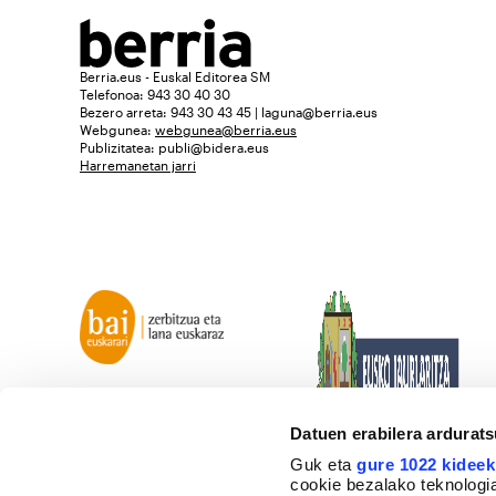
Berria.eus - Euskal Editorea SM
Telefonoa: 943 30 40 30
Bezero arreta: 943 30 43 45 | laguna@berria.eus
Webgunea:
webgunea@berria.eus
Publizitatea:
publi@bidera.eus
Harremanetan jarri
Datuen erabilera ardurat
Guk eta
gure 1022 kideek
cookie bezalako teknologia