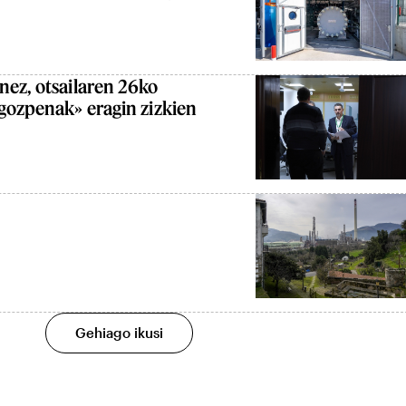
nez, otsailaren 26ko
gozpenak» eragin zizkien
Gehiago ikusi