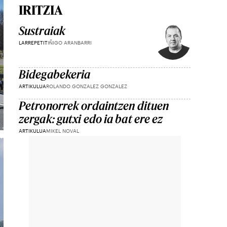
IRITZIA
Sustraiak
LARREPETIT
IÑIGO ARANBARRI
Bidegabekeria
ARTIKULUA
ROLANDO GONZALEZ GONZALEZ
Petronorrek ordaintzen dituen
zergak: gutxi edo ia bat ere ez
ARTIKULUA
MIKEL NOVAL