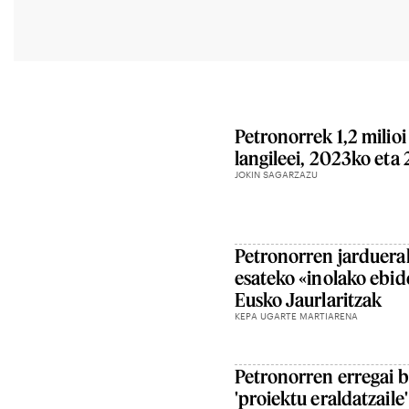
Petronorrek 1,2 milio
langileei, 2023ko eta
JOKIN SAGARZAZU
Petronorren jarduerak
esateko «inolako ebid
Eusko Jaurlaritzak
KEPA UGARTE MARTIARENA
Petronorren erregai b
'proiektu eraldatzaile