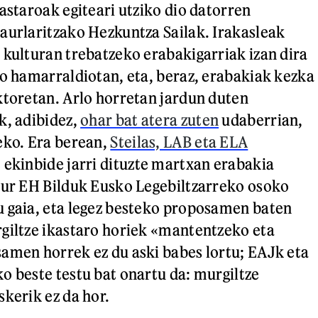
astaroak egiteari utziko dio datorren
aurlaritzako Hezkuntza Sailak. Irakasleak
 kulturan trebatzeko erabakigarriak izan dira
ro hamarraldiotan, eta, beraz, erabakiak kezka
ktoretan. Arlo horretan jardun duten
k, adibidez,
ohar bat atera zuten
udaberrian,
eko. Era berean,
Steilas, LAB eta ELA
 ekinbide jarri dituzte martxan erabakia
aur EH Bilduk Eusko Legebiltzarreko osoko
 gaia, eta legez besteko proposamen baten
giltze ikastaro horiek «mantentzeko eta
amen horrek ez du aski babes lortu; EAJk eta
o beste testu bat onartu da: murgiltze
skerik ez da hor.