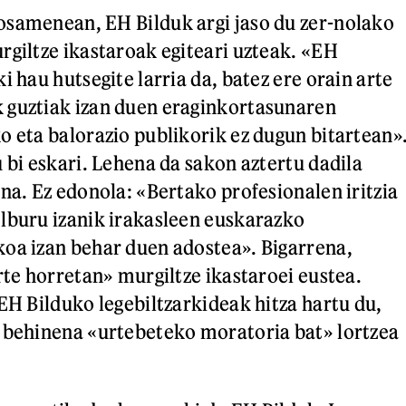
osamenean, EH Bilduk argi jaso du zer-nolako
rgiltze ikastaroak egiteari uzteak. «EH
i hau hutsegite larria da, batez ere orain arte
 guztiak izan duen eraginkortasunaren
o eta balorazio publikorik ez dugun bitartean»
 bi eskari. Lehena da sakon aztertu dadila
na. Ez edonola: «Bertako profesionalen iritzia
lburu izanik irakasleen euskarazko
oa izan behar duen adostea». Bigarrena,
rte horretan» murgiltze ikastaroei eustea.
 EH Bilduko legebiltzarkideak hitza hartu du,
 behinena «urtebeteko moratoria bat» lortzea