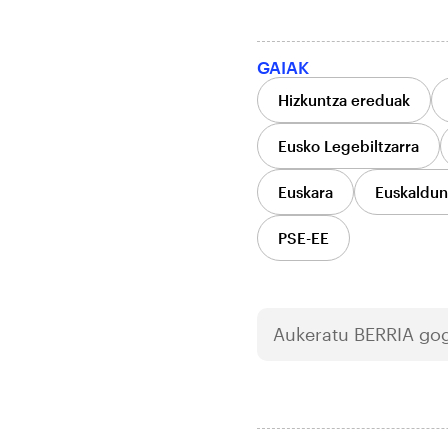
GAIAK
Hizkuntza ereduak
Eusko Legebiltzarra
Euskara
Euskaldun
PSE-EE
Aukeratu
BERRIA
gog