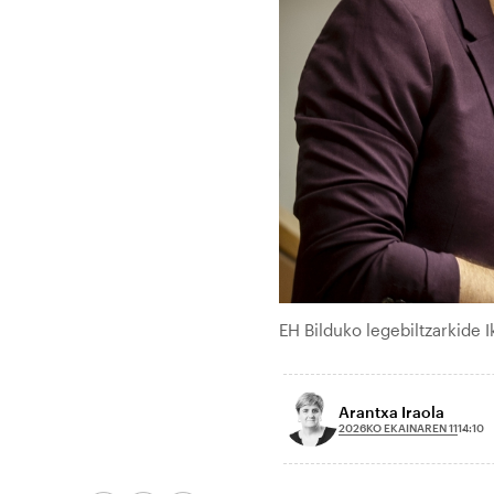
EH Bilduko legebiltzarkide 
Arantxa Iraola
2026KO EKAINAREN 11
14:10