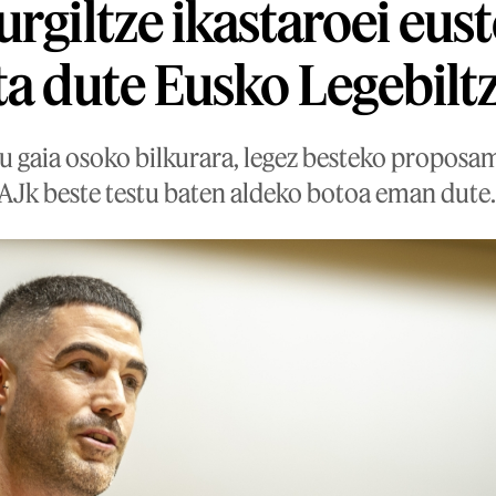
urgiltze ikastaroei eus
ta dute Eusko Legebilt
 gaia osoko bilkurara, legez besteko proposa
AJk beste testu baten aldeko botoa eman dute.