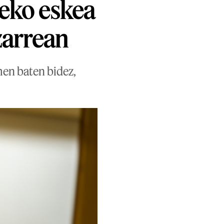
teko eskea
zarrean
men baten bidez,