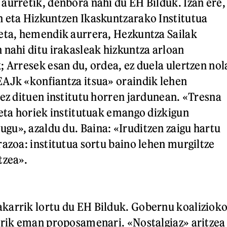
aurretik, denbora nahi du EH Bilduk. Izan ere,
 eta Hizkuntzen Ikaskuntzarako Institutua
eta, hemendik aurrera, Hezkuntza Sailak
 nahi ditu irakasleak hizkuntza arloan
; Arresek esan du, ordea, ez duela ulertzen nol
AJk «konfiantza itsua» oraindik lehen
 ez dituen institutu horren jardunean. «Tresna
 eta horiek institutuak emango dizkigun
u», azaldu du. Baina: «Iruditzen zaigu hartu
razoa: institutua sortu baino lehen murgiltze
tzea».
karrik lortu du EH Bilduk. Gobernu koaliziok
erik eman proposamenari. «Nostalgiaz» aritzea