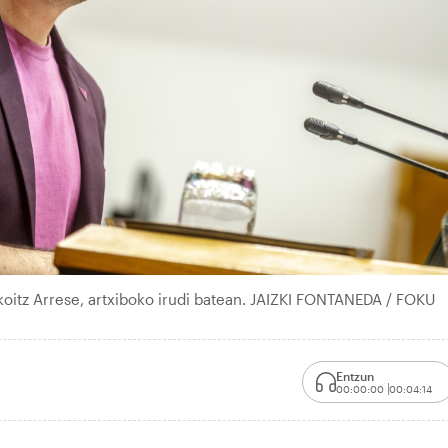
Ikoitz Arrese, artxiboko irudi batean. JAIZKI FONTANEDA / FOKU
Entzun
00:00:00
00:04:14