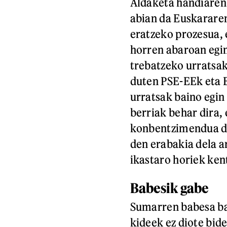
Aldaketa handiaren 
abian da Euskararen
eratzeko prozesua, 
horren abaroan egin
trebatzeko urratsak
duten PSE-EEk eta E
urratsak baino egin
berriak behar dira,
konbentzimendua dug
den erabakia dela a
ikastaro horiek ken
Babesik gabe
Sumarren babesa ba
kideek ez diote bid