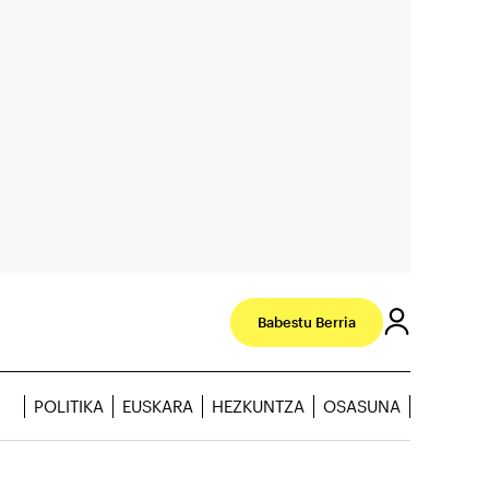
Babestu Berria
POLITIKA
EUSKARA
HEZKUNTZA
OSASUNA