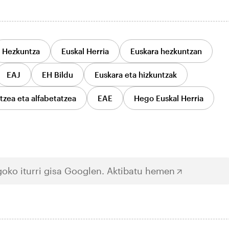
Hezkuntza
Euskal Herria
Euskara hezkuntzan
EAJ
EH Bildu
Euskara eta hizkuntzak
tzea eta alfabetatzea
EAE
Hego Euskal Herria
oko iturri gisa Googlen.
Aktibatu hemen