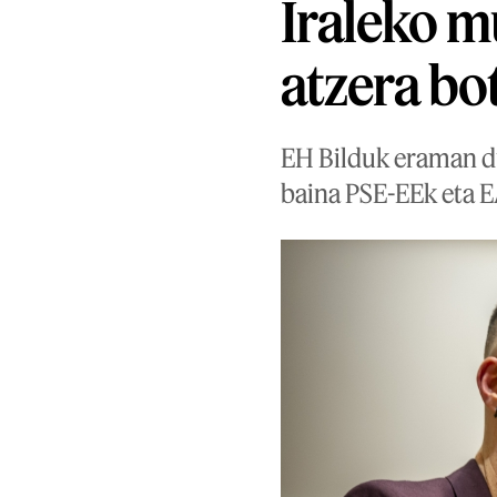
Iraleko m
atzera bo
EH Bilduk eraman du
baina PSE-EEk eta E