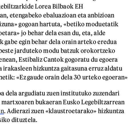
gebiltzarkide Lorea Bilbaok EH
zan, etengabeko ebaluazioan eta anbizioan
kizuna» gogoan hartuta, «betiko moduetatik
tara» jo behar dela esan du, eta, alde
ik gabe egin behar dela orain arteko eredua
a beste jarduteko modu batzuk orokortzeko
enean, Estibaliz Cantok gogoratu du egoera
a irakasleen hizkuntza gaitasuna erruz aldatu
enetik: «Ez gaude orain dela 30 urteko egoeran»
 dela argudiatu zuen institutuko zuzendari
, martxoaren bukaeran Eusko Legebiltzarrean
an
. Adierazi zuen «klaustroetarako» hizkuntza
iko dituztela.