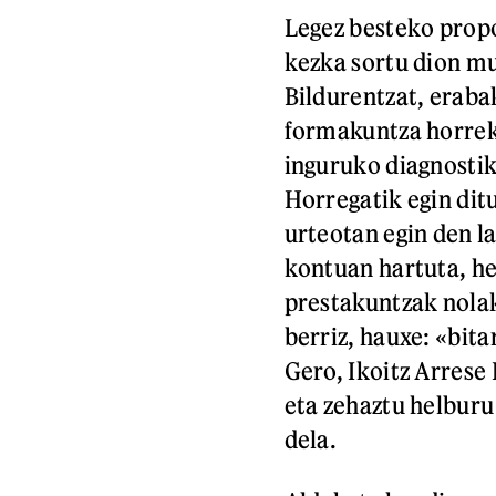
Legez besteko prop
kezka sortu dion mu
Bildurentzat, erabak
formakuntza horrek
inguruko diagnostik
Horregatik egin ditu
urteotan egin den la
kontuan hartuta, he
prestakuntzak nolak
berriz, hauxe: «bita
Gero, Ikoitz Arrese
eta zehaztu helburu
dela.