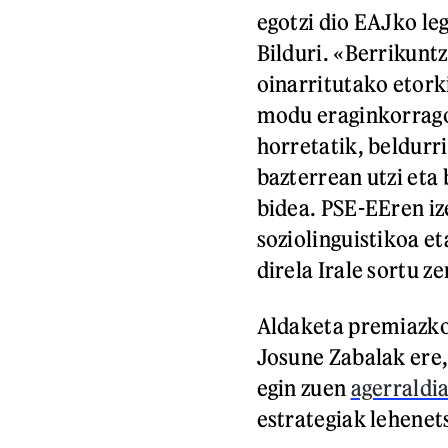
egotzi dio EAJko le
Bilduri. «Berrikunt
oinarritutako etor
modu eraginkorragoe
horretatik, beldurr
bazterrean utzi et
bidea. PSE-EEren iz
soziolinguistikoa et
direla Irale sortu z
Aldaketa premiazkoa
Josune Zabalak ere
egin zuen
agerraldi
estrategiak lehenets