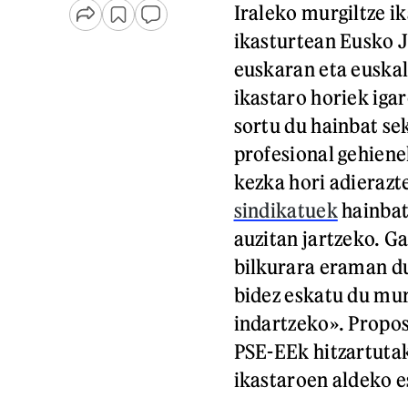
Iraleko murgiltze ik
ikasturtean Eusko J
euskaran eta euskal
ikastaro horiek iga
sortu du hainbat se
profesional gehiene
kezka hori adierazt
sindikatuek
hainbat
auzitan jartzeko. G
bilkurara eraman du
bidez eskatu du mur
indartzeko». Propos
PSE-EEk hitzartutak
ikastaroen aldeko e