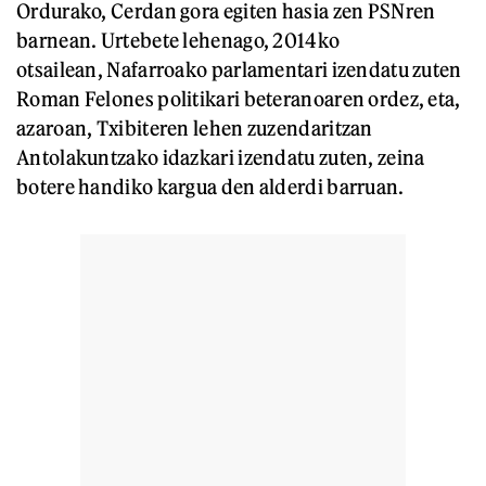
Ordurako, Cerdan gora egiten hasia zen PSNren
barnean. Urtebete lehenago, 2014ko
otsailean, Nafarroako parlamentari izendatu zuten
Roman Felones politikari beteranoaren ordez, eta,
azaroan, Txibiteren lehen zuzendaritzan
Antolakuntzako idazkari izendatu zuten, zeina
botere handiko kargua den alderdi barruan.