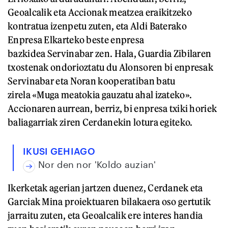
Geoalcalik eta Accionak meatzea eraikitzeko
kontratua izenpetu zuten, eta Aldi Baterako
Enpresa Elkarteko beste enpresa
bazkidea Servinabar zen. Hala, Guardia Zibilaren
txostenak ondorioztatu du Alonsoren bi enpresak
Servinabar eta Noran kooperatiban batu
zirela «Muga meatokia gauzatu ahal izateko».
Accionaren aurrean, berriz, bi enpresa txiki horiek
baliagarriak ziren Cerdanekin lotura egiteko.
IKUSI GEHIAGO
Nor den nor 'Koldo auzian'
Ikerketak agerian jartzen duenez, Cerdanek eta
Garciak Mina proiektuaren bilakaera oso gertutik
jarraitu zuten, eta Geoalcalik ere interes handia