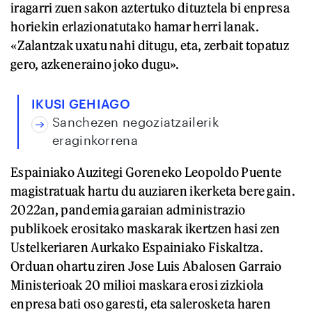
iragarri zuen sakon aztertuko dituztela bi enpresa
horiekin erlazionatutako hamar herri lanak.
«Zalantzak uxatu nahi ditugu, eta, zerbait topatuz
gero, azkeneraino joko dugu».
IKUSI GEHIAGO
Sanchezen negoziatzailerik
eraginkorrena
Espainiako Auzitegi Goreneko Leopoldo Puente
magistratuak hartu du auziaren ikerketa bere gain.
2022an, pandemia garaian administrazio
publikoek erositako maskarak ikertzen hasi zen
Ustelkeriaren Aurkako Espainiako Fiskaltza.
Orduan ohartu ziren Jose Luis Abalosen Garraio
Ministerioak 20 milioi maskara erosi zizkiola
enpresa bati oso garesti, eta salerosketa haren