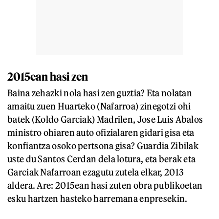
2015ean hasi zen
Baina zehazki nola hasi zen guztia? Eta nolatan
amaitu zuen Huarteko (Nafarroa) zinegotzi ohi
batek (Koldo Garciak) Madrilen, Jose Luis Abalos
ministro ohiaren auto ofizialaren gidari gisa eta
konfiantza osoko pertsona gisa? Guardia Zibilak
uste du Santos Cerdan dela lotura, eta berak eta
Garciak Nafarroan ezagutu zutela elkar, 2013
aldera. Are: 2015ean hasi zuten obra publikoetan
esku hartzen hasteko harremana enpresekin.