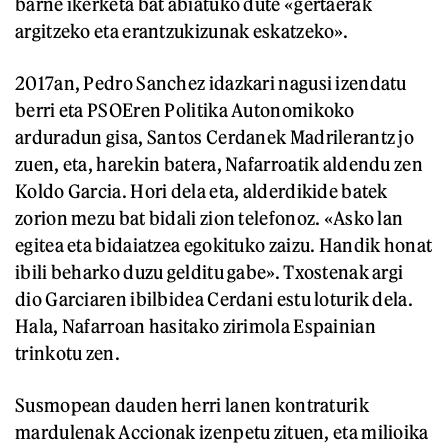
barne ikerketa bat abiatuko dute «gertaerak
argitzeko eta erantzukizunak eskatzeko».
2017an, Pedro Sanchez idazkari nagusi izendatu
berri eta PSOEren Politika Autonomikoko
arduradun gisa, Santos Cerdanek Madrilerantz jo
zuen, eta, harekin batera, Nafarroatik aldendu zen
Koldo Garcia. Hori dela eta, alderdikide batek
zorion mezu bat bidali zion telefonoz. «Asko lan
egitea eta bidaiatzea egokituko zaizu. Handik honat
ibili beharko duzu gelditu gabe». Txostenak argi
dio Garciaren ibilbidea Cerdani estu loturik dela.
Hala, Nafarroan hasitako zirimola Espainian
trinkotu zen.
Susmopean dauden herri lanen kontraturik
mardulenak Accionak izenpetu zituen, eta milioika