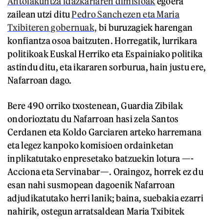
Antolakuntza idazkariaren dimisioak
egoera
zailean utzi ditu
Pedro Sanchezen eta Maria
Txibiteren gobernuak,
bi buruzagiek harengan
konfiantza osoa baitzuten. Horregatik, lurrikara
politikoak Euskal Herriko eta Espainiako politika
astindu ditu, eta ikararen sorburua, hain justu ere,
Nafarroan dago.
Bere 490 orriko txostenean, Guardia Zibilak
ondorioztatu du Nafarroan hasi zela Santos
Cerdanen eta Koldo Garciaren arteko harremana
eta legez kanpoko komisioen ordainketan
inplikatutako enpresetako batzuekin lotura —-
Acciona eta Servinabar—. Oraingoz, horrek ez du
esan nahi susmopean dagoenik Nafarroan
adjudikatutako herri lanik; baina, suebakia ezarri
nahirik, ostegun arratsaldean Maria Txibitek