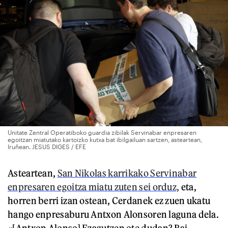
Unitate Zentral Operatiboko guardia zibilak Servinabar enpresaren
egoitzan miatutako kartoizko kutxa bat ibilgailuan sartzen, asteartean,
Iruñean. JESUS DIGES / EFE
Asteartean,
San Nikolas karrikako Servinabar
enpresaren egoitza miatu zuten sei orduz,
eta,
horren berri izan ostean, Cerdanek ez zuen ukatu
hango enpresaburu Antxon Alonsoren laguna dela.
«[Antxon Alonso] Ezagutzen ote dudan? Bai,