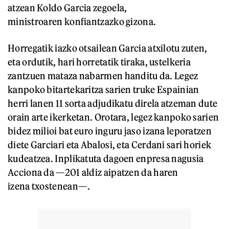
atzean Koldo Garcia zegoela,
ministroaren konfiantzazko gizona.
Horregatik iazko otsailean Garcia atxilotu zuten,
eta ordutik, hari horretatik tiraka, ustelkeria
zantzuen mataza nabarmen handitu da. Legez
kanpoko bitartekaritza sarien truke Espainian
herri lanen 11 sorta adjudikatu direla atzeman dute
orain arte ikerketan. Orotara, legez kanpoko sarien
bidez milioi bat euro inguru jaso izana leporatzen
diete Garciari eta Abalosi, eta Cerdani sari horiek
kudeatzea. Inplikatuta dagoen enpresa nagusia
Acciona da —201 aldiz aipatzen da haren
izena txostenean—.