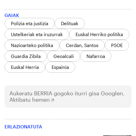
GAIAK
Polizia eta justizia
Delituak
Ustelkeriak eta iruzurrak
Euskal Herriko politika
Nazioarteko politika
Cerdan, Santos
PSOE
Guardia Zibila
Geoalcali
Nafarroa
Euskal Herria
Espainia
Aukeratu
BERRIA
gogoko iturri gisa Googlen.
Aktibatu hemen
ERLAZIONATUTA