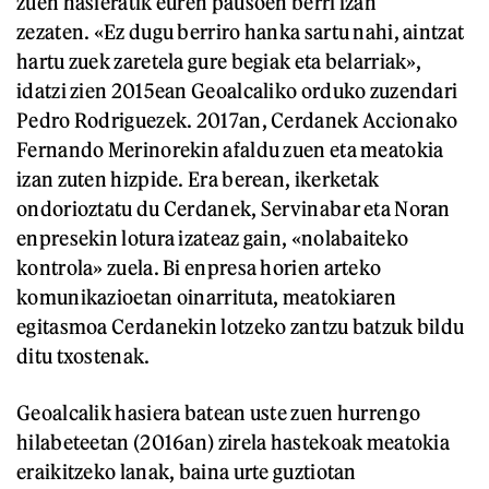
zuen hasieratik euren pausoen berri izan
zezaten. «Ez dugu berriro hanka sartu nahi, aintzat
hartu zuek zaretela gure begiak eta belarriak»,
idatzi zien 2015ean Geoalcaliko orduko zuzendari
Pedro Rodriguezek. 2017an, Cerdanek Accionako
Fernando Merinorekin afaldu zuen eta meatokia
izan zuten hizpide. Era berean, ikerketak
ondorioztatu du Cerdanek, Servinabar eta Noran
enpresekin lotura izateaz gain, «nolabaiteko
kontrola» zuela. Bi enpresa horien arteko
komunikazioetan oinarrituta, meatokiaren
egitasmoa Cerdanekin lotzeko zantzu batzuk bildu
ditu txostenak.
Geoalcalik hasiera batean uste zuen hurrengo
hilabeteetan (2016an) zirela hastekoak meatokia
eraikitzeko lanak, baina urte guztiotan