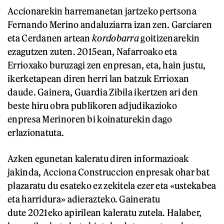
Accionarekin harremanetan jartzeko pertsona
Fernando Merino andaluziarra izan zen. Garciaren
eta Cerdanen artean
kordobarra
goitizenarekin
ezagutzen zuten. 2015ean, Nafarroako eta
Errioxako buruzagi zen enpresan, eta, hain justu,
ikerketapean diren herri lan batzuk Errioxan
daude. Gainera, Guardia Zibila ikertzen ari den
beste hiru obra publikoren adjudikazioko
enpresa Merinoren bi koinaturekin dago
erlazionatuta.
Azken egunetan kaleratu diren informazioak
jakinda, Acciona Construccion enpresak ohar bat
plazaratu du esateko ez zekitela ezer eta «ustekabea
eta harridura» adierazteko. Gaineratu
dute 2021eko apirilean kaleratu zutela. Halaber,