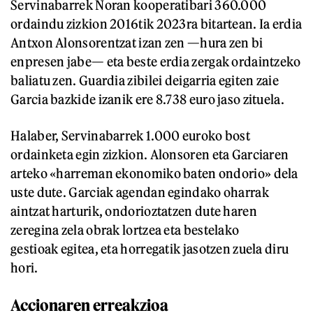
Servinabarrek Noran kooperatibari 360.000
ordaindu zizkion 2016tik 2023ra bitartean. Ia erdia
Antxon Alonsorentzat izan zen —hura zen bi
enpresen jabe— eta beste erdia zergak ordaintzeko
baliatu zen. Guardia zibilei deigarria egiten zaie
Garcia bazkide izanik ere 8.738 euro jaso zituela.
Halaber, Servinabarrek 1.000 euroko bost
ordainketa egin zizkion. Alonsoren eta Garciaren
arteko «harreman ekonomiko baten ondorio» dela
uste dute. Garciak agendan egindako oharrak
aintzat harturik, ondorioztatzen dute haren
zeregina zela obrak lortzea eta bestelako
gestioak egitea, eta horregatik jasotzen zuela diru
hori.
Accionaren erreakzioa