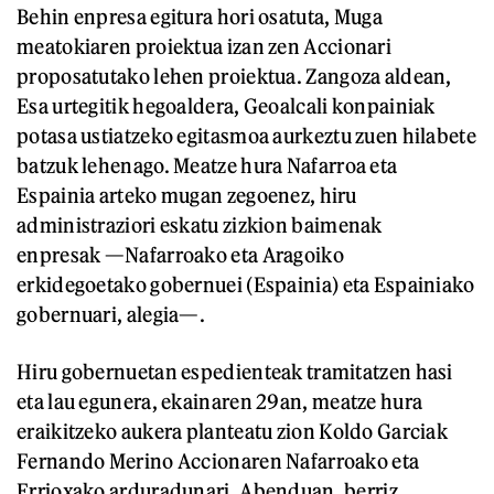
Behin enpresa egitura hori osatuta, Muga
meatokiaren proiektua izan zen Accionari
proposatutako lehen proiektua. Zangoza aldean,
Esa urtegitik hegoaldera, Geoalcali konpainiak
potasa ustiatzeko egitasmoa aurkeztu zuen hilabete
batzuk lehenago. Meatze hura Nafarroa eta
Espainia arteko mugan zegoenez, hiru
administraziori eskatu zizkion baimenak
enpresak —Nafarroako eta Aragoiko
erkidegoetako gobernuei (Espainia) eta Espainiako
gobernuari, alegia—.
Hiru gobernuetan espedienteak tramitatzen hasi
eta lau egunera, ekainaren 29an, meatze hura
eraikitzeko aukera planteatu zion Koldo Garciak
Fernando Merino Accionaren Nafarroako eta
Errioxako arduradunari. Abenduan, berriz,