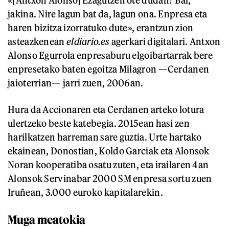
jakina. Nire lagun bat da, lagun ona. Enpresa eta
haren bizitza izorratuko dute», erantzun zion
asteazkenean
eldiario.es
agerkari digitalari. Antxon
Alonso Egurrola enpresaburu elgoibartarrak bere
enpresetako baten egoitza Milagron —Cerdanen
jaioterrian— jarri zuen, 2006an.
Hura da Accionaren eta Cerdanen arteko lotura
ulertzeko beste katebegia. 2015ean hasi zen
harilkatzen harreman sare guztia. Urte hartako
ekainean, Donostian, Koldo Garciak eta Alonsok
Noran kooperatiba osatu zuten, eta irailaren 4an
Alonsok Servinabar 2000 SM enpresa sortu zuen
Iruñean, 3.000 euroko kapitalarekin.
Muga meatokia