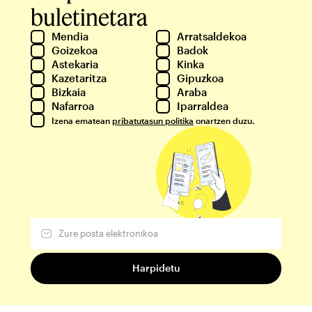
buletinetara
Mendia
Arratsaldekoa
Goizekoa
Badok
Astekaria
Kinka
Kazetaritza
Gipuzkoa
Bizkaia
Araba
Nafarroa
Iparraldea
Izena ematean
pribatutasun politika
onartzen duzu.