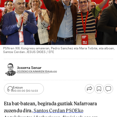
PSNren XIII. Kongresu amaieran, Pedro Sanchez eta Maria Txibite, eta alboan,
Santos Cerdan. JESUS DIGES / EFE
Joxerra Senar
2025EKO EKAINAREN 15A
05:00
Entzun
00:00:00
00:14:03
Eta bat-batean, begirada guztiak Nafarroara
zuzendu dira.
Santos Cerdan PSOEko