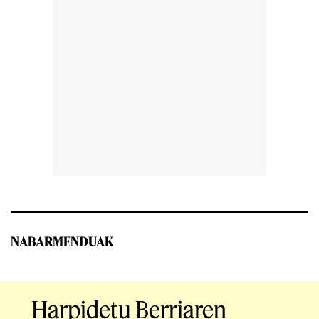
NABARMENDUAK
Harpidetu Berriaren