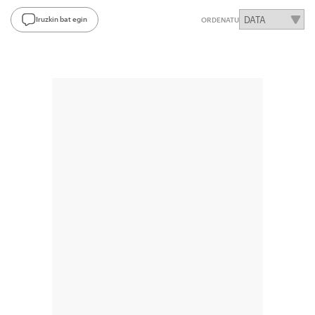
Iruzkin bat egin
ORDENATU