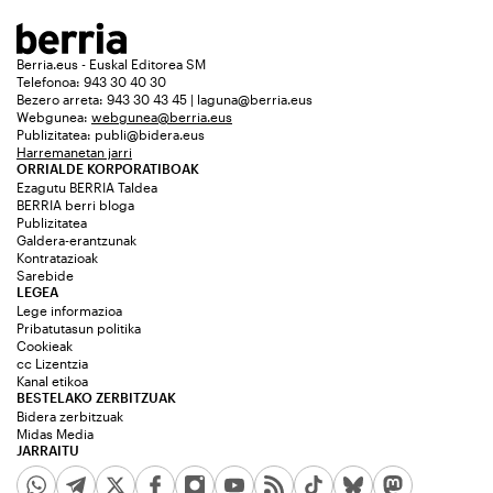
Berria.eus - Euskal Editorea SM
Telefonoa: 943 30 40 30
Bezero arreta: 943 30 43 45 | laguna@berria.eus
Webgunea:
webgunea@berria.eus
Publizitatea:
publi@bidera.eus
Harremanetan jarri
ORRIALDE KORPORATIBOAK
Ezagutu BERRIA Taldea
BERRIA berri bloga
Publizitatea
Galdera-erantzunak
Kontratazioak
Sarebide
LEGEA
Lege informazioa
Pribatutasun politika
Cookieak
cc Lizentzia
Kanal etikoa
BESTELAKO ZERBITZUAK
Bidera zerbitzuak
Midas Media
JARRAITU