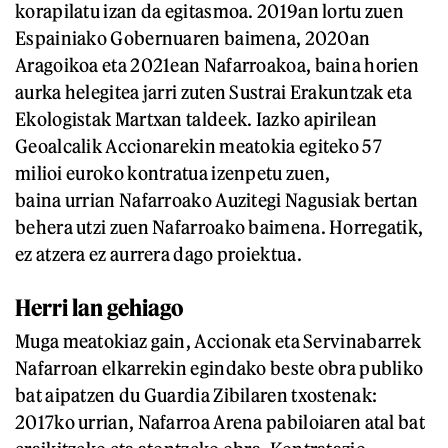
korapilatu izan da egitasmoa. 2019an lortu zuen
Espainiako Gobernuaren baimena, 2020an
Aragoikoa eta 2021ean Nafarroakoa, baina horien
aurka helegitea jarri zuten Sustrai Erakuntzak eta
Ekologistak Martxan taldeek. Iazko apirilean
Geoalcalik Accionarekin meatokia egiteko 57
milioi euroko kontratua izenpetu zuen,
baina urrian Nafarroako Auzitegi Nagusiak bertan
behera utzi zuen Nafarroako baimena. Horregatik,
ez atzera ez aurrera dago proiektua.
Herri lan gehiago
Muga meatokiaz gain, Accionak eta Servinabarrek
Nafarroan elkarrekin egindako beste obra publiko
bat aipatzen du Guardia Zibilaren txostenak:
2017ko urrian, Nafarroa Arena pabiloiaren atal bat