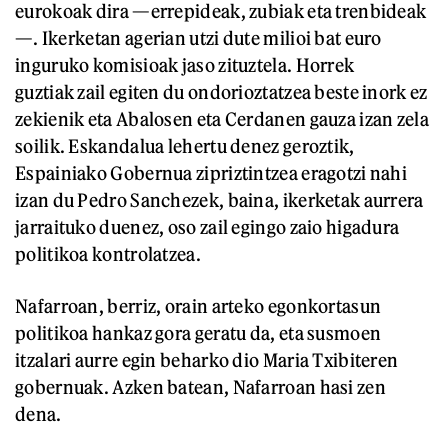
eurokoak dira —errepideak, zubiak eta trenbideak
—. Ikerketan agerian utzi dute milioi bat euro
inguruko komisioak jaso zituztela. Horrek
guztiak zail egiten du ondorioztatzea beste inork ez
zekienik eta Abalosen eta Cerdanen gauza izan zela
soilik. Eskandalua lehertu denez geroztik,
Espainiako Gobernua zipriztintzea eragotzi nahi
izan du Pedro Sanchezek, baina, ikerketak aurrera
jarraituko duenez, oso zail egingo zaio higadura
politikoa kontrolatzea.
Nafarroan, berriz, orain arteko egonkortasun
politikoa hankaz gora geratu da, eta susmoen
itzalari aurre egin beharko dio Maria Txibiteren
gobernuak. Azken batean, Nafarroan hasi zen
dena.