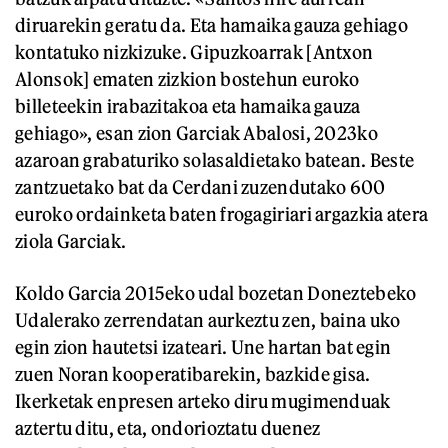
diruarekin geratu da. Eta hamaika gauza gehiago
kontatuko nizkizuke. Gipuzkoarrak [Antxon
Alonsok] ematen zizkion bostehun euroko
billeteekin irabazitakoa eta hamaika gauza
gehiago», esan zion Garciak Abalosi, 2023ko
azaroan grabaturiko solasaldietako batean. Beste
zantzuetako bat da Cerdani zuzendutako 600
euroko ordainketa baten frogagiriari argazkia atera
ziola Garciak.
Koldo Garcia 2015eko udal bozetan Doneztebeko
Udalerako zerrendatan aurkeztu zen, baina uko
egin zion hautetsi izateari. Une hartan bat egin
zuen Noran kooperatibarekin, bazkide gisa.
Ikerketak enpresen arteko diru mugimenduak
aztertu ditu, eta, ondorioztatu duenez