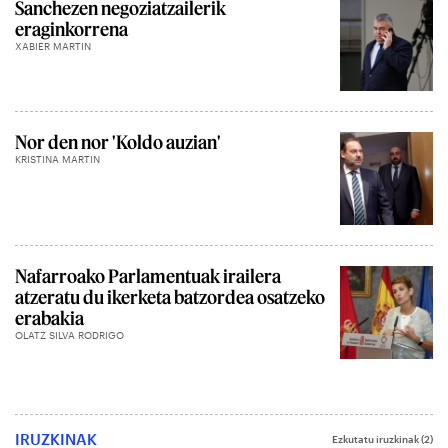
Sanchezen negoziatzailerik
eraginkorrena
XABIER MARTIN
Nor den nor 'Koldo auzian'
KRISTINA MARTIN
Nafarroako Parlamentuak irailera
atzeratu du ikerketa batzordea osatzeko
erabakia
OLATZ SILVA RODRIGO
IRUZKINAK
Ezkutatu iruzkinak
(2)