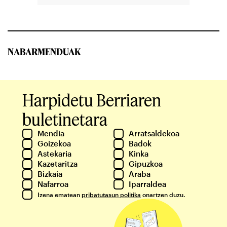
NABARMENDUAK
Harpidetu Berriaren
buletinetara
Mendia
Arratsaldekoa
Goizekoa
Badok
Astekaria
Kinka
Kazetaritza
Gipuzkoa
Bizkaia
Araba
Nafarroa
Iparraldea
Izena ematean
pribatutasun politika
onartzen duzu.