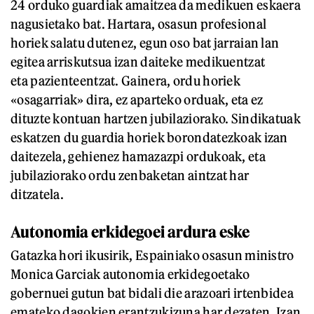
24 orduko guardiak amaitzea da medikuen eskaera
nagusietako bat. Hartara, osasun profesional
horiek salatu dutenez, egun oso bat jarraian lan
egitea arriskutsua izan daiteke medikuentzat
eta pazienteentzat. Gainera, ordu horiek
«osagarriak» dira, ez aparteko orduak, eta ez
dituzte kontuan hartzen jubilaziorako. Sindikatuak
eskatzen du guardia horiek borondatezkoak izan
daitezela, gehienez hamazazpi ordukoak, eta
jubilaziorako ordu zenbaketan aintzat har
ditzatela.
Autonomia erkidegoei ardura eske
Gatazka hori ikusirik, Espainiako osasun ministro
Monica Garciak autonomia erkidegoetako
gobernuei gutun bat bidali die arazoari irtenbidea
emateko dagokien erantzukizuna har dezaten. Izan