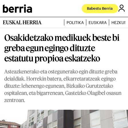
Babestu Berria
EUSKAL HERRIA
POLITIKA
EUSKARA
HEZKUN
Osakidetzako medikuek beste bi
greba egun egingo dituzte
estatutu propioa eskatzeko
Asteazkenerako eta ostegunerako egin dituzte greba
deialdiak. Horrekin batera, elkarretaratzeak egingo
dituzte: lehenengo egunean, Bizkaiko Gurutzetako
ospitalean, eta bigarrenean, Gasteizko Olagibel osasun
zentroan.