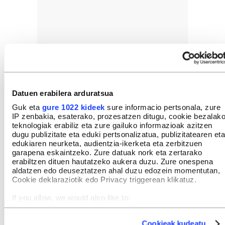
Datuen erabilera arduratsua
Guk eta
gure 1022 kideek
sure informacio pertsonala, zure
IP zenbakia, esaterako, prozesatzen ditugu, cookie bezalak
teknologiak erabiliz eta zure gailuko informazioak azitzen
dugu publizitate eta eduki pertsonalizatua, publizitatearen eta
edukiaren neurketa, audientzia-ikerketa eta zerbitzuen
garapena eskaintzeko. Zure datuak nork eta zertarako
erabiltzen dituen hautatzeko aukera duzu. Zure onespena
aldatzen edo deuseztatzen ahal duzu edozein momentutan,
Cookie deklaraziotik edo Privacy triggerean klikatuz.
If you allow, we would also like to:
Collect information about your geographical location
which can be accurate to within several meters
Cookieak kudeatu