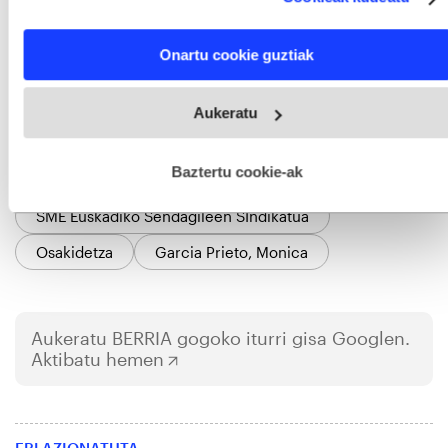
Identify your device by actively scanning it for specific
characteristics (fingerprinting)
Find out more about how your personal data is processed
Onartu cookie guztiak
and set your preferences in the
details section
.
Webgune honek cookie propioak eta hirugarrenen cookie-
Aukeratu
fitxategiak erabiltzen ditu. Zure esperientzia eta zerbitzuak
GAIAK
hobetzeko asmoz, cookie teknologiaz baliatzen gara. Ohar
Euskal Herria
EAE
Osasuna
Lana
hau onartuz gero, teknologia hori erabiltzeko baimen
esplizitua ematen diguzu.
Gehiago irakurri
Baztertu cookie-ak
Lan gatazkak
Osasun politikak eta zerbitzuak
SME Euskadiko Sendagileen SIndikatua
Osakidetza
Garcia Prieto, Monica
Aukeratu
BERRIA
gogoko iturri gisa Googlen.
Aktibatu hemen
ERLAZIONATUTA