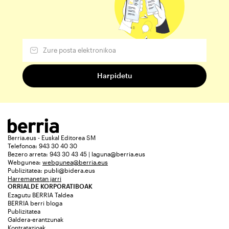
Berria.eus - Euskal Editorea SM
Telefonoa: 943 30 40 30
Bezero arreta: 943 30 43 45 | laguna@berria.eus
Webgunea:
webgunea@berria.eus
Publizitatea:
publi@bidera.eus
Harremanetan jarri
ORRIALDE KORPORATIBOAK
Ezagutu BERRIA Taldea
BERRIA berri bloga
Publizitatea
Galdera-erantzunak
Kontratazioak