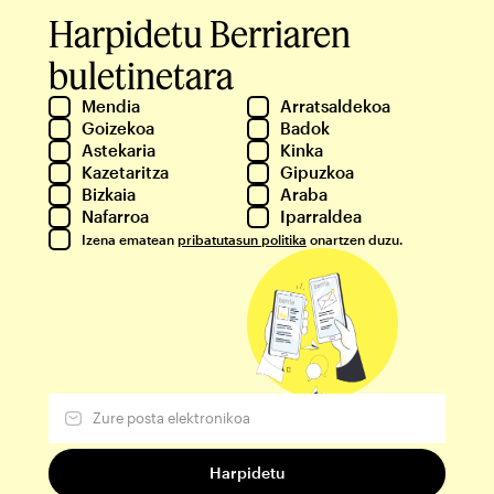
Harpidetu Berriaren
buletinetara
Mendia
Arratsaldekoa
Goizekoa
Badok
Astekaria
Kinka
Kazetaritza
Gipuzkoa
Bizkaia
Araba
Nafarroa
Iparraldea
Izena ematean
pribatutasun politika
onartzen duzu.