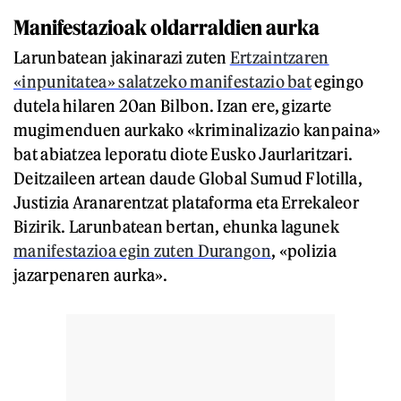
Manifestazioak oldarraldien aurka
Larunbatean jakinarazi zuten
Ertzaintzaren
«inpunitatea» salatzeko manifestazio bat
egingo
dutela hilaren 20an Bilbon. Izan ere, gizarte
mugimenduen aurkako «kriminalizazio kanpaina»
bat abiatzea leporatu diote Eusko Jaurlaritzari.
Deitzaileen artean daude Global Sumud Flotilla,
Justizia Aranarentzat plataforma eta Errekaleor
Bizirik. Larunbatean bertan, ehunka lagunek
manifestazioa egin zuten Durangon
, «polizia
jazarpenaren aurka».