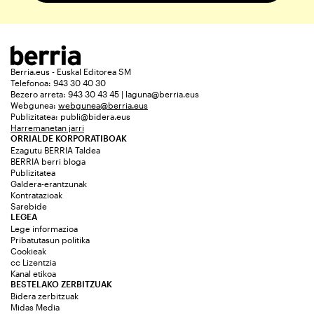
Berria.eus - Euskal Editorea SM
Telefonoa: 943 30 40 30
Bezero arreta: 943 30 43 45 | laguna@berria.eus
Webgunea:
webgunea@berria.eus
Publizitatea:
publi@bidera.eus
Harremanetan jarri
ORRIALDE KORPORATIBOAK
Ezagutu BERRIA Taldea
BERRIA berri bloga
Publizitatea
Galdera-erantzunak
Kontratazioak
Sarebide
LEGEA
Lege informazioa
Pribatutasun politika
Cookieak
cc Lizentzia
Kanal etikoa
BESTELAKO ZERBITZUAK
Bidera zerbitzuak
Midas Media