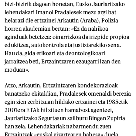
bizi-bizirik dagoen honetan, Eusko Jaurlaritzako
lehendakari Imanol Pradalesek mezu argi bat
helarazi die ertzainei Arkautin (Araba), Polizia
horren akademian bertan: «Ez da nahikoa
aginduak betetzea: oinarrizkoa da irizpide propioa
edukitzea, autokontrola eta justiziarekiko sena.
Hau da, gida etikoari eta deontologikoari
jarraitzea beti, Ertzaintzaren ezaugarri izan den
moduan».
Atzo, Arkautin, Ertzaintzaren kondekorazioak
banatzeko ekitaldian, Pradalesek omenaldi berezia
egin zien zerbitzuan hildako ertzainei eta 1985etik
2001era ETAk hil zituen hamabost agenteei,
Jaurlaritzako Segurtasun sailburu Bingen Zupiria
han zela. Lehendakariak nabarmendu zuen
Ertzaintzak «euskal gizartearen babesa» duela,