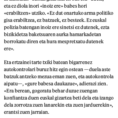
eta ez diola inori «inoiz ere» babes hori
«erabiltzen» utziko. «Ez dut onartuko arma politiko
gisa erabiltzea, ez batzuek, ez besteek. Ez euskal
polizia batengan inoiz ere sinetsi ez dutenek, ezta
bizikidetza baketsuaren aurka hamarkadetan
borrokatu diren eta hura mespretxatu dutenek
ere».
Eta ertzainei tarte txiki batean bigarrenez
autokontrolari buruz hitz egin ostean —duela aste
batzuk antzeko mezua eman zuen, eta autokontrola
aipatu—, «gure babesa daukazue», adierazi zien.
«Era berean, gogoratu behar duzue zuengan
konfiantza duen euskal gizartea beti dela eta izango
dela zorrotza zuen lanarekin eta zuen jarduerekin»,
erantsi zuen jarraian.