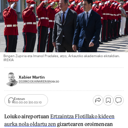
Bingen Zupiria eta Imanol Pradales, atzo, Arkautiko akademiako ekitaldian.
IREKIA
Xabier Martin
2026KO EKAINAREN 8A
09:30
Entzun
00:00:00
00:03:10
Loiuko aireportuan
Ertzaintza Flotillako kideen
aurka nola oldartu zen
gizartearen oroimenean