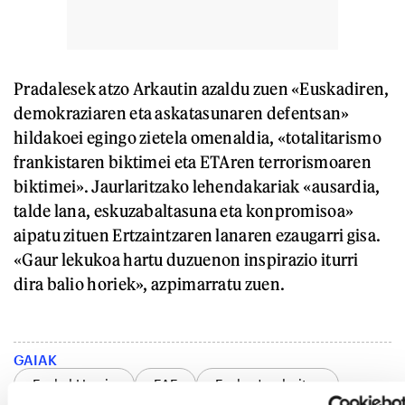
Pradalesek atzo Arkautin azaldu zuen «Euskadiren,
demokraziaren eta askatasunaren defentsan»
hildakoei egingo zietela omenaldia, «totalitarismo
frankistaren biktimei eta ETAren terrorismoaren
biktimei». Jaurlaritzako lehendakariak «ausardia,
talde lana, eskuzabaltasuna eta konpromisoa»
aipatu zituen Ertzaintzaren lanaren ezaugarri gisa.
«Gaur lekukoa hartu duzuenon inspirazio iturri
dira balio horiek», azpimarratu zuen.
GAIAK
Euskal Herria
EAE
Eusko Jaurlaritza