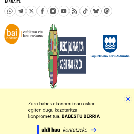
JARRAITU
Zure babes ekonomikoari esker
egiten dugu kazetaritza
konprometitua.
BABESTU BERRIA