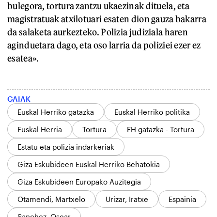
bulegora, tortura zantzu ukaezinak dituela, eta
magistratuak atxilotuari esaten dion gauza bakarra
da salaketa aurkezteko. Polizia judiziala haren
aginduetara dago, eta oso larria da poliziei ezer ez
esatea».
GAIAK
Euskal Herriko gatazka
Euskal Herriko politika
Euskal Herria
Tortura
EH gatazka - Tortura
Estatu eta polizia indarkeriak
Giza Eskubideen Euskal Herriko Behatokia
Giza Eskubideen Europako Auzitegia
Otamendi, Martxelo
Urizar, Iratxe
Espainia
Sanchez, Oscar