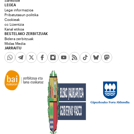
Sarebide
LEGEA
Lege informazioa
Pribatutasun politika
Cookieak
cc Lizentzia
Kanal etikoa
BESTELAKO ZERBITZUAK
Bidera zerbitzuak
Midas Media
JARRAITU