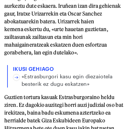
aurkeztu dute eskaera. Iruñean izan dira gehienak
gaur, Iratxe Urizarrekin eta Oscar Sanchez
abokatuarekin batera. Urizarrek haien
kemena eskertu du, «urte hauetan guztietan,
zailtasunak zailtasun eta min hori
mahaigaineratzeak eskatzen duen esfortzua
gorabehera, lan egin dutelako».
IKUSI GEHIAGO
«Estrasburgori kasu egin diezaiotela
besterik ez dugu eskatzen»
Guztien tortura kasuak Estrasburgoraino heldu
ziren. Ez dagokio auzitegi horri auzi judizial oso bat
irekitzea, baina badu eskumena aztertzeko ea
herrialde batek Giza Eskubideen Europako
Hitzarmena bete ote duen kasu jakin batzuetan.