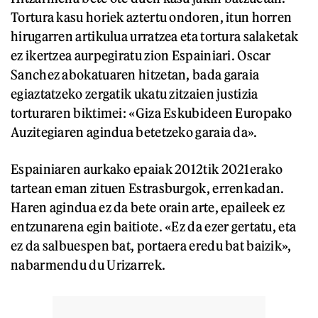
Tortura kasu horiek aztertu ondoren, itun horren
hirugarren artikulua urratzea eta tortura salaketak
ez ikertzea aurpegiratu zion Espainiari. Oscar
Sanchez abokatuaren hitzetan, bada garaia
egiaztatzeko zergatik ukatu zitzaien justizia
torturaren biktimei: «Giza Eskubideen Europako
Auzitegiaren agindua betetzeko garaia da».
Espainiaren aurkako epaiak 2012tik 2021erako
tartean eman zituen Estrasburgok, errenkadan.
Haren agindua ez da bete orain arte, epaileek ez
entzunarena egin baitiote. «Ez da ezer gertatu, eta
ez da salbuespen bat, portaera eredu bat baizik»,
nabarmendu du Urizarrek.