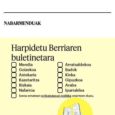
NABARMENDUAK
Harpidetu Berriaren
buletinetara
Mendia
Arratsaldekoa
Goizekoa
Badok
Astekaria
Kinka
Kazetaritza
Gipuzkoa
Bizkaia
Araba
Nafarroa
Iparraldea
Izena ematean
pribatutasun politika
onartzen duzu.