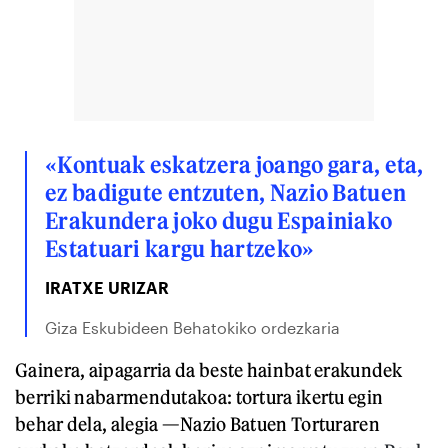
«Kontuak eskatzera joango gara, eta,
ez badigute entzuten, Nazio Batuen
Erakundera joko dugu Espainiako
Estatuari kargu hartzeko»
IRATXE URIZAR
Giza Eskubideen Behatokiko ordezkaria
Gainera, aipagarria da beste hainbat erakundek
berriki nabarmendutakoa: tortura ikertu egin
behar dela, alegia —Nazio Batuen Torturaren