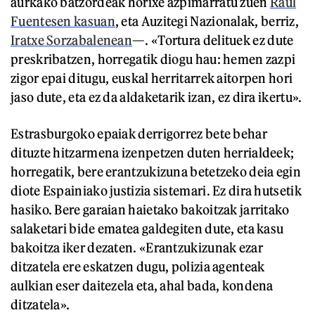
aurkako batzordeak horixe azpimarratu zuen
Raul
Fuentesen kasuan
, eta Auzitegi Nazionalak, berriz,
Iratxe Sorzabalenean
—. «Tortura delituek ez dute
preskribatzen, horregatik diogu hau: hemen zazpi
zigor epai ditugu, euskal herritarrek aitorpen hori
jaso dute, eta ez da aldaketarik izan, ez dira ikertu».
Estrasburgoko epaiak derrigorrez bete behar
dituzte hitzarmena izenpetzen duten herrialdeek;
horregatik, bere erantzukizuna betetzeko deia egin
diote Espainiako justizia sistemari. Ez dira hutsetik
hasiko. Bere garaian haietako bakoitzak jarritako
salaketari bide ematea galdegiten dute, eta kasu
bakoitza iker dezaten. «Erantzukizunak ezar
ditzatela ere eskatzen dugu, polizia agenteak
aulkian eser daitezela eta, ahal bada, kondena
ditzatela».