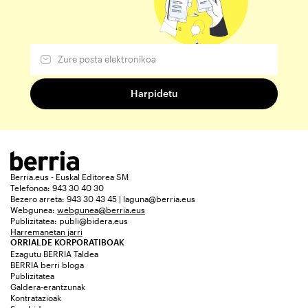
Berria.eus - Euskal Editorea SM
Telefonoa: 943 30 40 30
Bezero arreta: 943 30 43 45 | laguna@berria.eus
Webgunea:
webgunea@berria.eus
Publizitatea:
publi@bidera.eus
Harremanetan jarri
ORRIALDE KORPORATIBOAK
Ezagutu BERRIA Taldea
BERRIA berri bloga
Publizitatea
Galdera-erantzunak
Kontratazioak