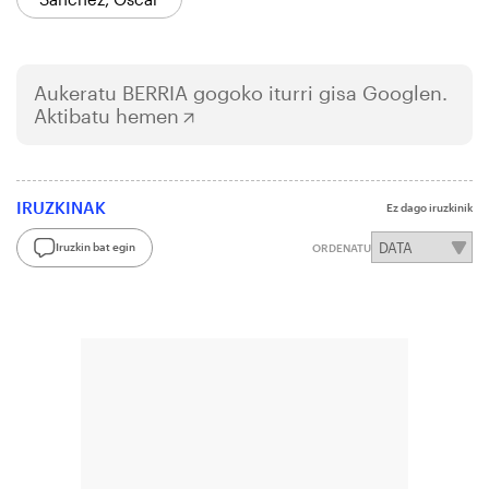
Aukeratu
BERRIA
gogoko iturri gisa Googlen.
Aktibatu hemen
IRUZKINAK
Ez dago iruzkinik
Iruzkin bat egin
ORDENATU