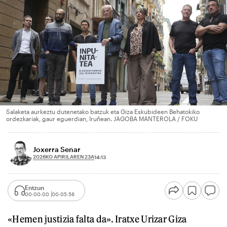
Salaketa aurkeztu dutenetako batzuk eta Giza Eskubideen Behatokiko
ordezkariak, gaur eguerdian, Iruñean. JAGOBA MANTEROLA / FOKU
Joxerra Senar
2026KO APIRILAREN 23A
14:13
Entzun
00:00:00
00:05:56
«Hemen justizia falta da». Iratxe Urizar Giza