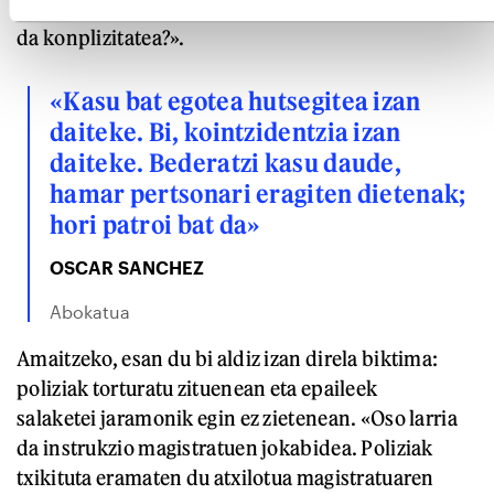
sistema judizialak. «Hori ez bada konplizitatea, zer
da konplizitatea?».
«Kasu bat egotea hutsegitea izan
daiteke. Bi, kointzidentzia izan
daiteke. Bederatzi kasu daude,
hamar pertsonari eragiten dietenak;
hori patroi bat da»
OSCAR SANCHEZ
Abokatua
Amaitzeko, esan du bi aldiz izan direla biktima:
poliziak torturatu zituenean eta epaileek
salaketei jaramonik egin ez zietenean. «Oso larria
da instrukzio magistratuen jokabidea. Poliziak
txikituta eramaten du atxilotua magistratuaren