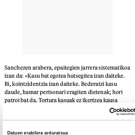
Sanchezen arabera, epaitegien jarrera sistematikoa
izan da: «Kasu bat egotea hutsegitea izan daiteke.
Bi, kointzidentzia izan daiteke. Bederatzi kasu
daude, hamar pertsonari eragiten dietenak; hori
patroi bat da. Tortura kasuak ez ikertzea kausa
orokorra da, eta milaka pertsonari eragin zien
errealitate sistematikoa erakusten du».
Defizit demokratikoa
Datuen erabilera arduratsua