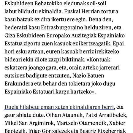
Eskubideen Behatokiko eledunak soil-soil
laburbildu du ekinaldia. Euskal Herrian tortura
kasu batzuk ez dira ikertu ere egin. Dena den,
bederatzi kasu Estrasburgoraino heldu ziren, eta
Giza Eskubideen Europako Auzitegiak Espainiako
Estatua zigortu zuen kasuok ez ikertzeagatik. Epai
hori esku artean, euren kasuak berriz irekitzeko
bideari ekin diote zazpi biktimak. «Kontuak
eskatzera joango gara, eta, orain arteko jarrerari
eutsiz ez badigute entzuten, Nazio Batuen
Erakundera eta behar den tokietara joko dugu
Espainiako Estatuari kargu hartzeko».
Duela hilabete eman zuten ekinaldiaren berri
, eta
gaur abiatu dute. Oihan Ataunek, Patxi Arratibelek,
Mikel San Argimirok, Martxelo Otamendik, Xabier
Beotegik, Iñigo Gonzalezek eta Beatriz Etxeberriak