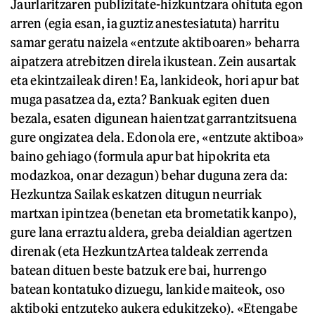
Jaurlaritzaren publizitate-hizkuntzara ohituta egon
arren (egia esan, ia guztiz anestesiatuta) harritu
samar geratu naizela «entzute aktiboaren» beharra
aipatzera atrebitzen direla ikustean. Zein ausartak
eta ekintzaileak diren! Ea, lankideok, hori apur bat
muga pasatzea da, ezta? Bankuak egiten duen
bezala, esaten digunean haientzat garrantzitsuena
gure ongizatea dela. Edonola ere, «entzute aktiboa»
baino gehiago (formula apur bat hipokrita eta
modazkoa, onar dezagun) behar duguna zera da:
Hezkuntza Sailak eskatzen ditugun neurriak
martxan ipintzea (benetan eta brometatik kanpo),
gure lana erraztu aldera, greba deialdian agertzen
direnak (eta HezkuntzArtea taldeak zerrenda
batean dituen beste batzuk ere bai, hurrengo
batean kontatuko dizuegu, lankide maiteok, oso
aktiboki entzuteko aukera edukitzeko). «Etengabe