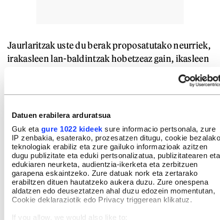
Jaurlaritzak uste du berak proposatutako neurriek,
irakasleen lan-baldintzak hobetzeaz gain, ikasleen
ongizatean eta garapen akademikoan ere eragingo
luketela, «hezkuntza-kalitatea hobetzen duten
ingurune egonkorrak eta aberasgarriak eskainiz»
(azken hau, zinez, sobera, harira joan behar duzue,
Datuen erabilera arduratsua
irakasleak oso lanpetuta baitaude beti). Ederto:
Guk eta
gure 1022 kideek
sure informacio pertsonala, zure
sindikatuek gauza bera pentsatu baietz, eurek
IP zenbakia, esaterako, prozesatzen ditugu, cookie bezalak
teknologiak erabiliz eta zure gailuko informazioak azitzen
egindako beren proposamen propioez. Eztabaida
dugu publizitate eta eduki pertsonalizatua, publizitatearen eta
dezaten egun argiz. Konfiantza eduki ko-entzutean.
edukiaren neurketa, audientzia-ikerketa eta zerbitzuen
garapena eskaintzeko. Zure datuak nork eta zertarako
erabiltzen dituen hautatzeko aukera duzu. Zure onespena
Jaurlaritzak dio baita ere zaila dela grebarako
aldatzen edo deuseztatzen ahal duzu edozein momentutan,
Cookie deklaraziotik edo Privacy triggerean klikatuz.
deialdia ulertzea negoziazioak zabalik dauden une
honetan. Gaixoak, benetan sufritzen dutela dirudi.
If you allow, we would also like to: