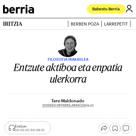
Babestu Berria
IRITZIA
BERBEN POZA
LARREPETIT
J
FILOSOFIA IRAKASLEA
Entzute aktiboa eta enpatia
ulerkorra
Tere Maldonado
2025EKO URTARRILAREN 22A
13:33
Entzun
00:00:00
00:08:52