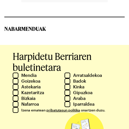
NABARMENDUAK
Harpidetu Berriaren
buletinetara
Mendia
Arratsaldekoa
Goizekoa
Badok
Astekaria
Kinka
Kazetaritza
Gipuzkoa
Bizkaia
Araba
Nafarroa
Iparraldea
Izena ematean
pribatutasun politika
onartzen duzu.