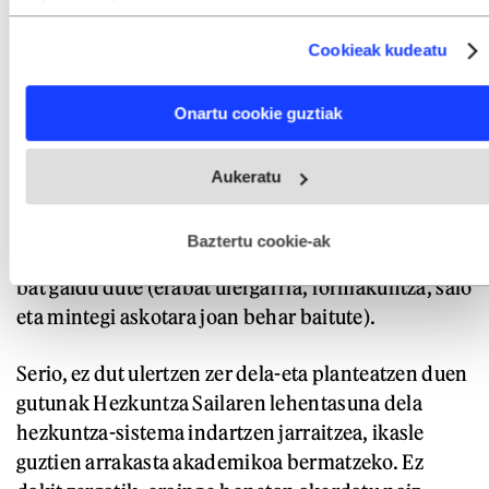
Collect information about your geographical location
Hala ere, topatu ahal dute tutorialen bat, aditu
which can be accurate to within several meters
pedagogikoren batena (sailak hain gustukoak
Cookieak kudeatu
Identify your device by actively scanning it for specific
characteristics (fingerprinting)
dituen horietakoa), non azaltzen den zelako
Find out more about how your personal data is processed
garrantzitsua den bestearen lekuan ipintzen
Onartu cookie guztiak
and set your preferences in the
details section
.
ikastea, enpatia, alegia; entzutea, aktiboa ez ezik,
Webgune honek cookie propioak eta hirugarrenen cookie-
eraginkorra ere izateko. Hau diot zeren eta, agian,
Aukeratu
fitxategiak erabiltzen ditu. Zure esperientzia eta zerbitzuak
gutunaren idazle batzuek ez dutelako inoiz
hobetzeko asmoz, cookie teknologiaz baliatzen gara. Ohar
hau onartuz gero, teknologia hori erabiltzeko baimen
ikasgelarik zapaldu, edo beharbada batzuek
esplizitua ematen diguzu.
Gehiago irakurri
Baztertu cookie-ak
aspaldi egin zuten, eta errealitatearen zentzua apur
bat galdu dute (erabat ulergarria, formakuntza, saio
eta mintegi askotara joan behar baitute).
Serio, ez dut ulertzen zer dela-eta planteatzen duen
gutunak Hezkuntza Sailaren lehentasuna dela
hezkuntza-sistema indartzen jarraitzea, ikasle
guztien arrakasta akademikoa bermatzeko. Ez