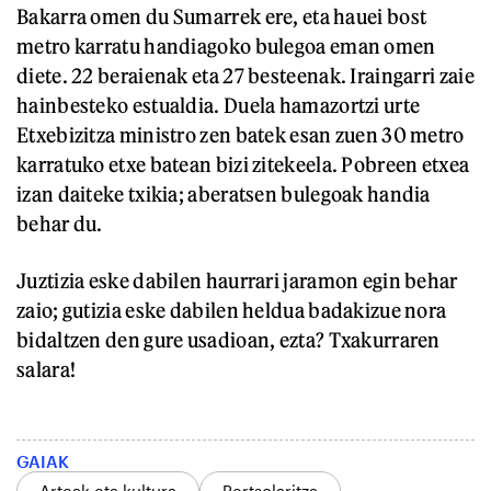
Bakarra omen du Sumarrek ere, eta hauei bost
metro karratu handiagoko bulegoa eman omen
diete. 22 beraienak eta 27 besteenak. Iraingarri zaie
hainbesteko estualdia. Duela hamazortzi urte
Etxebizitza ministro zen batek esan zuen 30 metro
karratuko etxe batean bizi zitekeela. Pobreen etxea
izan daiteke txikia; aberatsen bulegoak handia
behar du.
Juztizia eske dabilen haurrari jaramon egin behar
zaio; gutizia eske dabilen heldua badakizue nora
bidaltzen den gure usadioan, ezta? Txakurraren
salara!
GAIAK