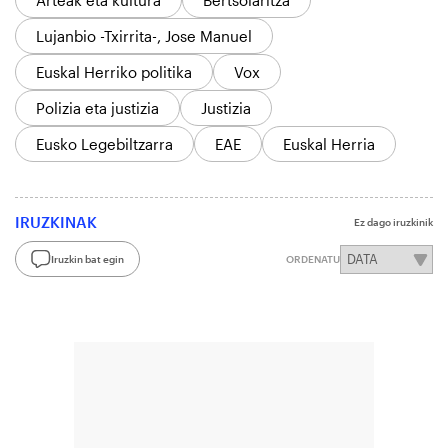
Arteak eta kultura
Bertsolaritza
Lujanbio -Txirrita-, Jose Manuel
Euskal Herriko politika
Vox
Polizia eta justizia
Justizia
Eusko Legebiltzarra
EAE
Euskal Herria
IRUZKINAK
Ez dago iruzkinik
Iruzkin bat egin
ORDENATU