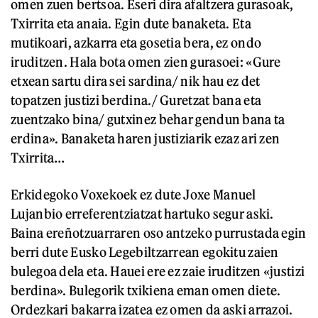
omen zuen bertsoa. Eseri dira afaltzera gurasoak,
Txirrita eta anaia. Egin dute banaketa. Eta
mutikoari, azkarra eta gosetia bera, ez ondo
iruditzen. Hala bota omen zien gurasoei: «Gure
etxean sartu dira sei sardina/ nik hau ez det
topatzen justizi berdina./ Guretzat bana eta
zuentzako bina/ gutxinez behar gendun bana ta
erdina». Banaketa haren justiziarik ezaz ari zen
Txirrita…
Erkidegoko Voxekoek ez dute Joxe Manuel
Lujanbio erreferentziatzat hartuko segur aski.
Baina ereñotzuarraren oso antzeko purrustada egin
berri dute Eusko Legebiltzarrean egokitu zaien
bulegoa dela eta. Hauei ere ez zaie iruditzen «justizi
berdina». Bulegorik txikiena eman omen diete.
Ordezkari bakarra izatea ez omen da aski arrazoi.