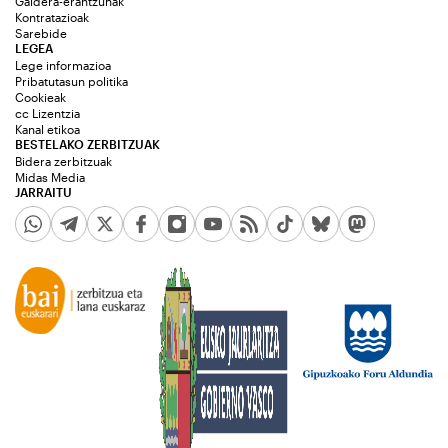
Galdera-erantzunak
Kontratazioak
Sarebide
LEGEA
Lege informazioa
Pribatutasun politika
Cookieak
cc Lizentzia
Kanal etikoa
BESTELAKO ZERBITZUAK
Bidera zerbitzuak
Midas Media
JARRAITU