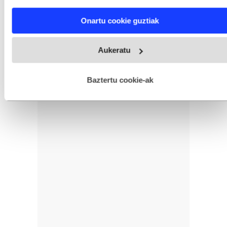
characteristics (fingerprinting)
Find out more about how your personal data is processed
Onartu cookie guztiak
and set your preferences in the
details section
.
Webgune honek cookie propioak eta hirugarrenen cookie-
Aukeratu
fitxategiak erabiltzen ditu. Zure esperientzia eta zerbitzuak
hobetzeko asmoz, cookie teknologiaz baliatzen gara. Ohar
hau onartuz gero, teknologia hori erabiltzeko baimen
esplizitua ematen diguzu.
Gehiago irakurri
Baztertu cookie-ak