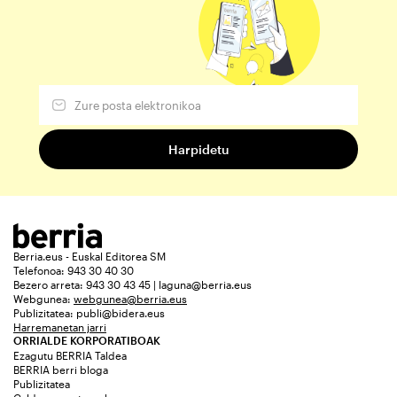
Berria.eus - Euskal Editorea SM
Telefonoa: 943 30 40 30
Bezero arreta: 943 30 43 45 | laguna@berria.eus
Webgunea:
webgunea@berria.eus
Publizitatea:
publi@bidera.eus
Harremanetan jarri
ORRIALDE KORPORATIBOAK
Ezagutu BERRIA Taldea
BERRIA berri bloga
Publizitatea