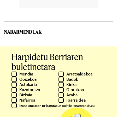
NABARMENDUAK
Harpidetu Berriaren
buletinetara
Mendia
Arratsaldekoa
Goizekoa
Badok
Astekaria
Kinka
Kazetaritza
Gipuzkoa
Bizkaia
Araba
Nafarroa
Iparraldea
Izena ematean
pribatutasun politika
onartzen duzu.