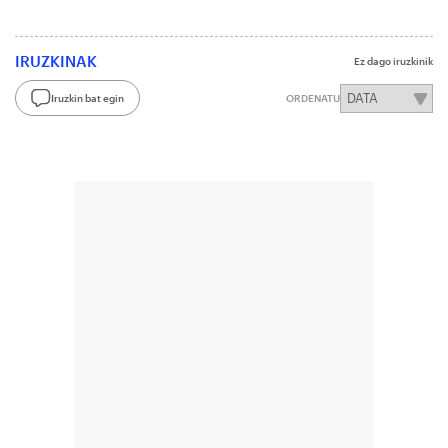
IRUZKINAK
Ez dago iruzkinik
Iruzkin bat egin
ORDENATU