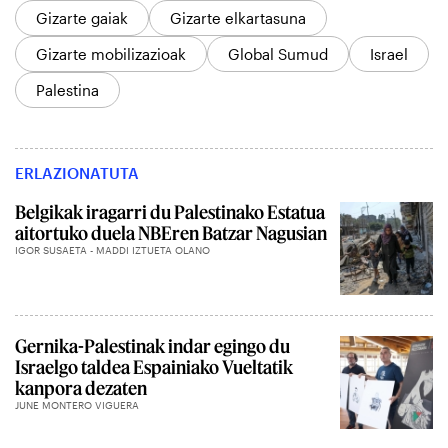
Gizarte gaiak
Gizarte elkartasuna
Gizarte mobilizazioak
Global Sumud
Israel
Palestina
ERLAZIONATUTA
Belgikak iragarri du Palestinako Estatua
aitortuko duela NBEren Batzar Nagusian
IGOR SUSAETA - MADDI IZTUETA OLANO
Gernika-Palestinak indar egingo du
Israelgo taldea Espainiako Vueltatik
kanpora dezaten
JUNE MONTERO VIGUERA