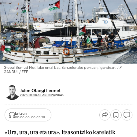
Global Sumud Flotillako ontzi bat, Bartzelonako portuan, igandean. J.P.
GANDUL / EFE
Julen Otaegi Leonet
2025EKO IRAILAREN 2A
20:45
Entzun
00:00:00
00:05:59
«Ura, ura, ura eta ura». Itsasontziko kareletik