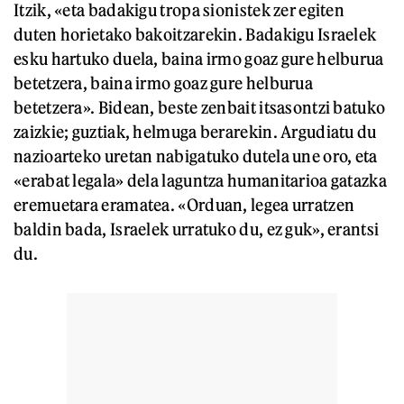
Itzik, «eta badakigu tropa sionistek zer egiten
duten horietako bakoitzarekin. Badakigu Israelek
esku hartuko duela, baina irmo goaz gure helburua
betetzera, baina irmo goaz gure helburua
betetzera». Bidean, beste zenbait itsasontzi batuko
zaizkie; guztiak, helmuga berarekin. Argudiatu du
nazioarteko uretan nabigatuko dutela une oro, eta
«erabat legala» dela laguntza humanitarioa gatazka
eremuetara eramatea. «Orduan, legea urratzen
baldin bada, Israelek urratuko du, ez guk», erantsi
du.