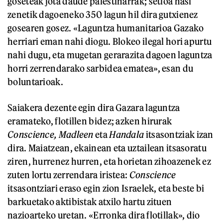
goseteak jota daude palestinarrak; setioa hasi
zenetik dagoeneko 350 lagun hil dira gutxienez
gosearen gosez. «Laguntza humanitarioa Gazako
herriari eman nahi diogu. Blokeo ilegal hori apurtu
nahi dugu, eta mugetan gerarazita dagoen laguntza
horri zerrendarako sarbidea ematea», esan du
boluntarioak.
Saiakera dezente egin dira Gazara laguntza
eramateko, flotillen bidez; azken hirurak
Conscience, Madleen
eta
Handala
itsasontziak izan
dira. Maiatzean, ekainean eta uztailean itsasoratu
ziren, hurrenez hurren, eta horietan zihoazenek ez
zuten lortu zerrendara iristea:
Conscience
itsasontziari eraso egin zion Israelek, eta beste bi
barkuetako aktibistak atxilo hartu zituen
nazioarteko uretan. «Erronka dira flotillak», dio