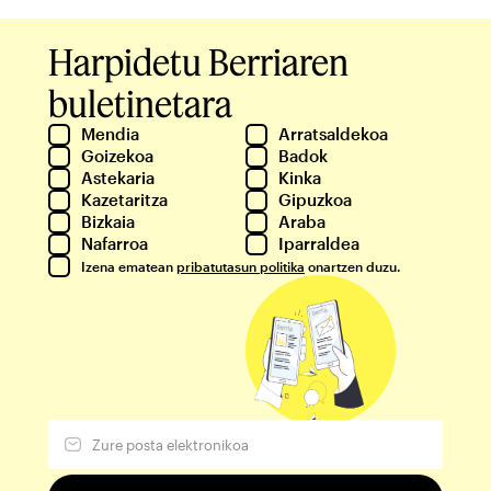
Harpidetu Berriaren
buletinetara
Mendia
Arratsaldekoa
Goizekoa
Badok
Astekaria
Kinka
Kazetaritza
Gipuzkoa
Bizkaia
Araba
Nafarroa
Iparraldea
Izena ematean
pribatutasun politika
onartzen duzu.