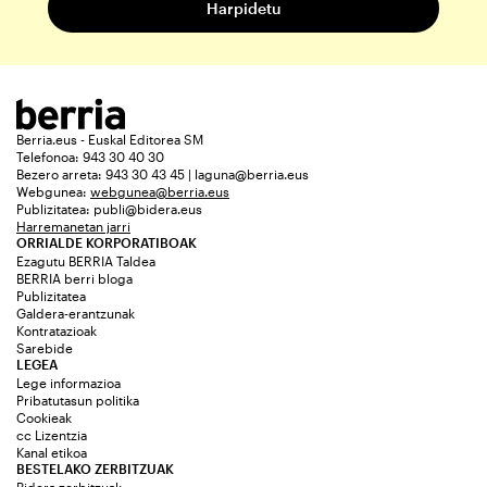
Berria.eus - Euskal Editorea SM
Telefonoa: 943 30 40 30
Bezero arreta: 943 30 43 45 | laguna@berria.eus
Webgunea:
webgunea@berria.eus
Publizitatea:
publi@bidera.eus
Harremanetan jarri
ORRIALDE KORPORATIBOAK
Ezagutu BERRIA Taldea
BERRIA berri bloga
Publizitatea
Galdera-erantzunak
Kontratazioak
Sarebide
LEGEA
Lege informazioa
Pribatutasun politika
Cookieak
cc Lizentzia
Kanal etikoa
BESTELAKO ZERBITZUAK