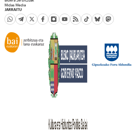
Bidera zerbitzuak
Midas Media
JARRAITU