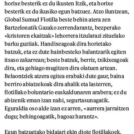
horixe besterik ez du ikusten Itzik, eta horixe
besterik ez du ikusiko egun batzuez. Atzo iluntzean,
Global Sumud Flotilla beste behin atera zen
Bartzelonatik Gazako zerrendarantz, bezperako
«kristoren ekaitzak» lehorrera itzularazi zituelako
barku guztiak. Handixeagoak dira horietako
batzuk, eta ez dute hainbesteko balantzarik egiten
itsaso zakarrean; beste batzuk, berriz, txikixeagoak
dira, eta gehiago mugitzen dira olatuen artean.
Belaontziek atzera egitea erabaki dute gaur, baina
berriro abiatzekoak dira ahalik eta lasterren,
flotillako boluntario euskaldunaren arabera; ez du
abizenik eman izan nahi, segurtasunagatik.
Eguraldia oso alde izan ez arren, «aurrera jarraitzen
dugu; behingoagatik, bagoaz harantz».
Egun batzuetako bidaiari ekin diote flotillakoek,