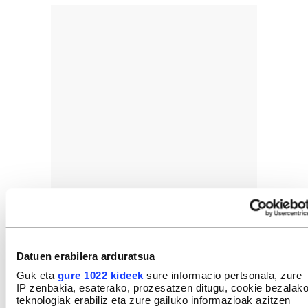
Datuen erabilera arduratsua
Guk eta
gure 1022 kideek
sure informacio pertsonala, zure
IP zenbakia, esaterako, prozesatzen ditugu, cookie bezalak
teknologiak erabiliz eta zure gailuko informazioak azitzen