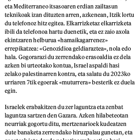
eta Mediterraneo itsasoaren erdian zailtasun
teknikoak izan dituzten arren, azkenean, Itzik lortu
du telefonoz hitz egitea. Elkarrizketaz elkarrizketa
ibili da telefonoa hartu duenetik, eta ez zaio axola
ekintzaren helburua «hamaikagarrenez»
errepikatzea: «Genozidioa geldiaraztea», nola edo
hala. Gogorarazi du zerrendako erasoaldia ez dela
azken bi urteotako kontua, Israel aspaldi hasi
zelako palestinarren kontra, eta salatu du 2023ko
urriaren 7tik egoerak «muturrera» besterik ez duela
egin.
Israelek erabakitzen du zer laguntza eta zenbat
laguntza sartzen den Gazara. Azken hilabeteotan
neurriak gogortu ditu, mertzenarioek kudeatzen
dute banaketa zerrendako hiruzpalau gunetan, eta