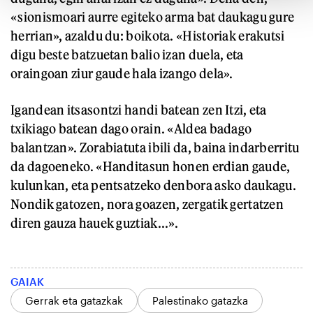
«sionismoari aurre egiteko arma bat daukagu gure
herrian», azaldu du: boikota. «Historiak erakutsi
digu beste batzuetan balio izan duela, eta
oraingoan ziur gaude hala izango dela».
Igandean itsasontzi handi batean zen Itzi, eta
txikiago batean dago orain. «Aldea badago
balantzan». Zorabiatuta ibili da, baina indarberritu
da dagoeneko. «Handitasun honen erdian gaude,
kulunkan, eta pentsatzeko denbora asko daukagu.
Nondik gatozen, nora goazen, zergatik gertatzen
diren gauza hauek guztiak...».
GAIAK
Gerrak eta gatazkak
Palestinako gatazka