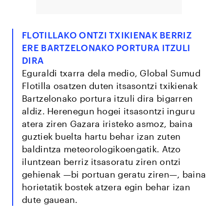
FLOTILLAKO ONTZI TXIKIENAK BERRIZ
ERE BARTZELONAKO PORTURA ITZULI
DIRA
Eguraldi txarra dela medio, Global Sumud
Flotilla osatzen duten itsasontzi txikienak
Bartzelonako portura itzuli dira bigarren
aldiz. Herenegun hogei itsasontzi inguru
atera ziren Gazara iristeko asmoz, baina
guztiek buelta hartu behar izan zuten
baldintza meteorologikoengatik. Atzo
iluntzean berriz itsasoratu ziren ontzi
gehienak —bi portuan geratu ziren—, baina
horietatik bostek atzera egin behar izan
dute gauean.