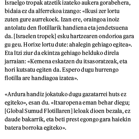
Israelgo tropak atzetik izateko aukera gorabehera,
bidaia ez da alferrekoa izango: «Ikusi zer lortu
zuten gure aurrekoek. Izan ere, oraingoa inoiz
antolatu den flotillarik handiena eta jendetsuena
da. [Israelen tropek] esku hartzearen ondorioa gara
gu geu. Horixe lortu dute: ahalegin gehiago egitea».
Eta Itzi ziur da ekintza gehiago helduko direla
jarraian: «Kemena eskatzen du itsasoratzeak, eta
hori kutsatu egiten da. Espero dugu hurrengo
flotilla are handiagoa izatea».
«Ardura handiz jokatuko dugu gazatarrei huts ez
egiteko», esan du. «Itxaropena eman behar diegu;
[Global Sumud Flotillaren] leloak dioen bezala, ez
daude bakarrik, eta beti prest egongo gara haiekin
batera borroka egiteko».