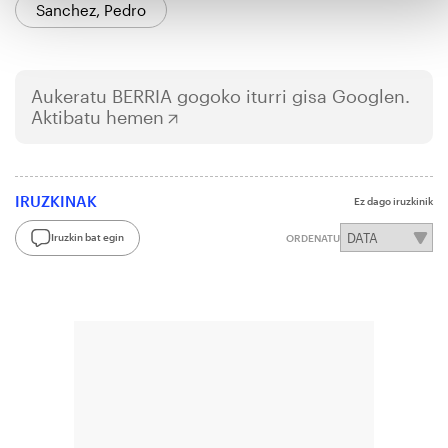
Sanchez, Pedro
Aukeratu
BERRIA
gogoko iturri gisa Googlen.
Aktibatu hemen
IRUZKINAK
Ez dago iruzkinik
Iruzkin bat egin
ORDENATU