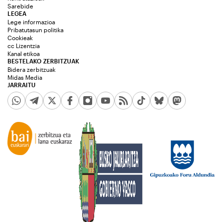
Sarebide
LEGEA
Lege informazioa
Pribatutasun politika
Cookieak
cc Lizentzia
Kanal etikoa
BESTELAKO ZERBITZUAK
Bidera zerbitzuak
Midas Media
JARRAITU