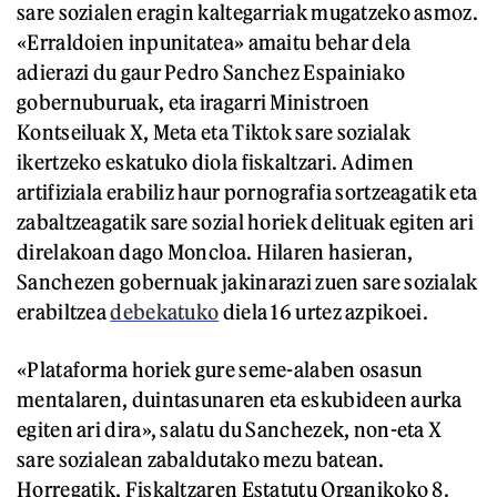
sare sozialen eragin kaltegarriak mugatzeko asmoz.
«Erraldoien inpunitatea» amaitu behar dela
adierazi du gaur Pedro Sanchez Espainiako
gobernuburuak, eta iragarri Ministroen
Kontseiluak X, Meta eta Tiktok sare sozialak
ikertzeko eskatuko diola fiskaltzari. Adimen
artifiziala erabiliz haur pornografia sortzeagatik eta
zabaltzeagatik sare sozial horiek delituak egiten ari
direlakoan dago Moncloa. Hilaren hasieran,
Sanchezen gobernuak jakinarazi zuen sare sozialak
erabiltzea
debekatuko
diela 16 urtez azpikoei.
«Plataforma horiek gure seme-alaben osasun
mentalaren, duintasunaren eta eskubideen aurka
egiten ari dira», salatu du Sanchezek, non-eta X
sare sozialean zabaldutako mezu batean.
Horregatik, Fiskaltzaren Estatutu Organikoko 8.