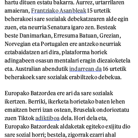
hartu dituen estatu bakarra. Aurrez, urtarrilaren
amaieran,
Frantziako Asanbleak
15 urtetik
beherakoei sare sozialak debekatzearen alde egin
zuen, eta neurria Senatura igaro zen. Besteak
beste Danimarkan, Erresuma Batuan, Grezian,
Norvegian eta Portugalen ere antzeko neurriak
eztabaidatzen ari dira, plataforma horiek
adingabeen osasun mentalari eragin diezaioketela
eta. Australian abendutik
indarrean da
16 urtetik
beherakoek sare sozialak erabiltzeko debekua.
Europako Batzordea ere ari da sare sozialak
ikertzen. Berriki, ikerketa horietako baten lehen
emaitzen berri izan ostean, Bruselak ondorioztatu
zuen Tiktok
adiktiboa
dela. Hori dela eta,
Europako Batzordeak aldaketak egiteko exijitu dio
sare sozial horri; bestela, zigorrak ezarri ahal