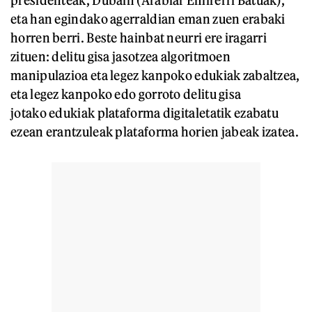
eta han egindako agerraldian eman zuen erabaki
horren berri. Beste hainbat neurri ere iragarri
zituen: delitu gisa jasotzea algoritmoen
manipulazioa eta legez kanpoko edukiak zabaltzea,
eta legez kanpoko edo gorroto delitu gisa
jotako edukiak plataforma digitaletatik ezabatu
ezean erantzuleak plataforma horien jabeak izatea.