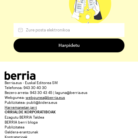
Berria.eus - Euskal Editorea SM
Telefonoa: 943 30 40 30
Bezero arreta: 943 30 43 45 | laguna@berria.eus
Webgunea:
webgunea@berria.eus
Publizitatea:
publi@bidera.eus
Harremanetan jarri
ORRIALDE KORPORATIBOAK
Ezagutu BERRIA Taldea
BERRIA berri bloga
Publizitatea
Galdera-erantzunak
Kontratazioak