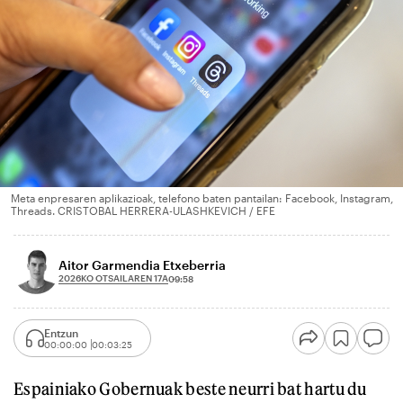
Meta enpresaren aplikazioak, telefono baten pantailan: Facebook, Instagram,
Threads. CRISTOBAL HERRERA-ULASHKEVICH / EFE
Aitor Garmendia Etxeberria
2026KO OTSAILAREN 17A
09:58
Entzun
00:00:00
00:03:25
Espainiako Gobernuak beste neurri bat hartu du