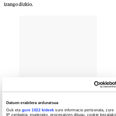
izango dizkio.
Datuen erabilera arduratsua
Guk eta
gure 1022 kideek
sure informacio pertsonala, zure
IP zenbakia, esaterako, prozesatzen ditugu, cookie bezalak