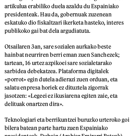
artikulua erabiliko duela azaldu du Espainiako
presidenteak. Hau da, gobernuak zuzenean
eskatuko dio fiskaltzari ikerketa hasteko, interes
publikoko gai bat dela argudiatuta.
Otsailaren 3an, sare sozialen aurkako beste
hainbat neurriren berri eman zuen Sanchezek;
tartean, 16 urtez azpikoei sare sozialetarako
sarbidea debekatzea. Plataforma digitalek
«porrot» egin dutela adierazi zuen orduan, eta
salatu enpresa horiek ez dituztela zigorrak
jasotzen: «Legeei ez ikusiarena egiten zaie, eta
delituak onartzen dira».
Teknologiari eta berrikuntzei buruzko urteroko goi
bilera batean parte hartu zuen Espainiako
presidenteak, Dubain (Arabiar Emirerri Batuak),