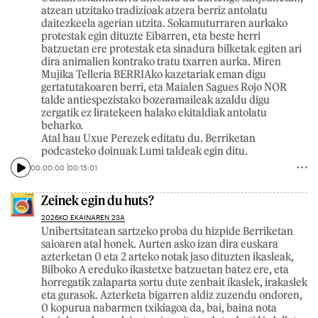
atzean utzitako tradizioak atzera berriz antolatu
daitezkeela agerian utzita. Sokamuturraren aurkako
protestak egin dituzte Eibarren, eta beste herri
batzuetan ere protestak eta sinadura bilketak egiten ari
dira animalien kontrako tratu txarren aurka. Miren
Mujika Telleria BERRIAko kazetariak eman digu
gertatutakoaren berri, eta Maialen Sagues Rojo NOR
talde antiespezistako bozeramaileak azaldu digu
zergatik ez liratekeen halako ekitaldiak antolatu
beharko.
Atal hau Uxue Perezek editatu du. Berriketan
podcasteko doinuak Lumi taldeak egin ditu.
00:00:00
00:15:01
Zeinek egin du huts?
2026KO EKAINAREN 23A
Unibertsitatean sartzeko proba du hizpide Berriketan
saioaren atal honek. Aurten asko izan dira euskara
azterketan 0 eta 2 arteko notak jaso dituzten ikasleak,
Bilboko A ereduko ikastetxe batzuetan batez ere, eta
horregatik zalaparta sortu dute zenbait ikaslek, irakaslek
eta gurasok. Azterketa bigarren aldiz zuzendu ondoren,
0 kopurua nabarmen txikiagoa da, bai, baina nota