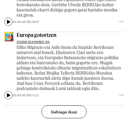
borrokarako deia. Garbiñe Ubeda BERRIAko kultur
kazetariak ekarri dizkigu gogora garai hartako musika
eta giroa.
00:00:00
00:16:57
Europa gotortzen
2026KO EKAINAREN 15A
EBko Migrazio eta Asilo Ituna du hizpide Berriketan
saioaren atal honek. Ekainaren 12an sartu zen
indarrean, eta Europako Batasuneko migrazio politika
aldatu eta bateratuko du, baita gogortu ere. Mugak
gehiago kontrolatuko dituzte migratzaileen eskubideen
kaltetan. Beñat Mujika Telleria BERRIAko Mundua
saileko kazetariak aletu digu itunak jasotzen duena.
Atal hau Uxue Perezek editatu du. Berriketan
podcasteko doinuak Lumi taldeak egin ditu.
00:00:00
00:12:21
Gehiago ikusi