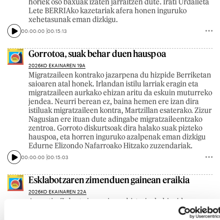
horiek oso baxuak izaten jarraitzen dute. Irati Urdalleta
Lete BERRIAko kazetariak afera honen inguruko
xehetasunak eman dizkigu.
00:00:00
00:15:13
Gorrotoa, suak behar duen hauspoa
2026KO EKAINAREN 19A
Migratzaileen kontrako jazarpena du hizpide Berriketan
saioaren atal honek. Irlandan istilu larriak eragin eta
migratzaileen aurkako ehizan aritu da eskuin muturreko
jendea. Neurri berean ez, baina hemen ere izan dira
istiluak migratzaileen kontra, Martzillan esaterako. Zizur
Nagusian ere ituan dute adingabe migratzaileentzako
zentroa. Gorroto diskurtsoak dira halako suak pizteko
hauspoa, eta horren inguruko azalpenak eman dizkigu
Edurne Elizondo Nafarroako Hitzako zuzendariak.
00:00:00
00:15:03
Esklabotzaren zimenduen gainean eraikia
2026KO EKAINAREN 22A
Augustin-Zulueta jauregiaren historia du hizpide
Berriketan saioaren atal honek. Gasteizko eraikin
horretan Arabako Arte Ederren Museoa dago orain. XX.