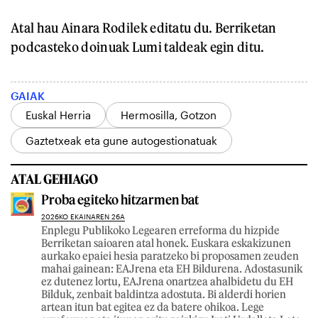
Atal hau Ainara Rodilek editatu du. Berriketan
podcasteko doinuak Lumi taldeak egin ditu.
GAIAK
Euskal Herria
Hermosilla, Gotzon
Gaztetxeak eta gune autogestionatuak
ATAL GEHIAGO
Proba egiteko hitzarmen bat
2026KO EKAINAREN 26A
Enplegu Publikoko Legearen erreforma du hizpide
Berriketan saioaren atal honek. Euskara eskakizunen
aurkako epaiei hesia paratzeko bi proposamen zeuden
mahai gainean: EAJrena eta EH Bildurena. Adostasunik
ez dutenez lortu, EAJrena onartzea ahalbidetu du EH
Bilduk, zenbait baldintza adostuta. Bi alderdi horien
artean itun bat egitea ez da batere ohikoa. Lege