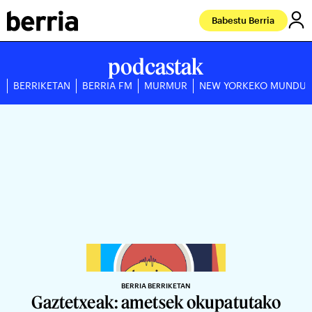
Babestu Berria
podcastak
BERRIKETAN
BERRIA FM
MURMUR
NEW YORKEKO MUNDU
BERRIA BERRIKETAN
Gaztetxeak: ametsek okupatutako