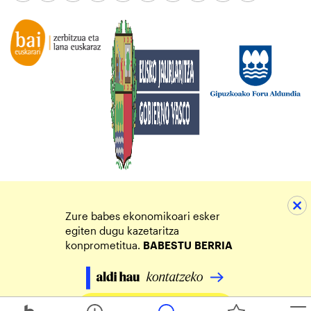
Zure babes ekonomikoari esker
egiten dugu kazetaritza
konprometitua.
BABESTU
BERRIA
Egin zure ekarpena