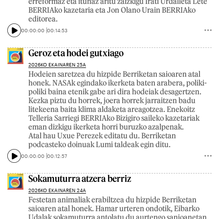
erreformaz eta itunaz aritu zaizkigu Irati Urdalleta Lete
BERRIAko kazetaria eta Jon Olano Urain BERRIAko
editorea.
00:00:00
00:14:53
Geroz eta hodei gutxiago
2026KO EKAINAREN 25A
Hodeien saretzea du hizpide Berriketan saioaren atal
honek. NASAk egindako ikerketa baten arabera, poliki-
poliki baina etenik gabe ari dira hodeiak desagertzen.
Kezka piztu du horrek, joera horrek jarraitzen badu
litekeena baita klima aldaketa areagotzea. Enekoitz
Telleria Sarriegi BERRIAko Bizigiro saileko kazetariak
eman dizkigu ikerketa horri buruzko azalpenak.
Atal hau Uxue Perezek editatu du. Berriketan
podcasteko doinuak Lumi taldeak egin ditu.
00:00:00
00:12:57
Sokamuturra atzera berriz
2026KO EKAINAREN 24A
Festetan animaliak erabiltzea du hizpide Berriketan
saioaren atal honek. Hamar urteren ondotik, Eibarko
Udalak sokamuturra antolatu du aurtengo sanjoanetan,