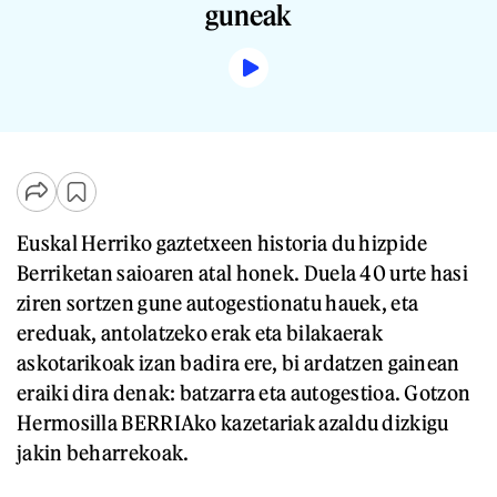
guneak
Euskal Herriko gaztetxeen historia du hizpide
Berriketan saioaren atal honek. Duela 40 urte hasi
ziren sortzen gune autogestionatu hauek, eta
ereduak, antolatzeko erak eta bilakaerak
askotarikoak izan badira ere, bi ardatzen gainean
eraiki dira denak: batzarra eta autogestioa. Gotzon
Hermosilla BERRIAko kazetariak azaldu dizkigu
jakin beharrekoak.