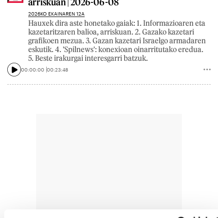
arriskuan | 2026-06-08
2026KO EKAINAREN 12A
Hauxek dira aste honetako gaiak: 1. Informazioaren eta
kazetaritzaren balioa, arriskuan. 2. Gazako kazetari
grafikoen mezua. 3. Gazan kazetari Israelgo armadaren
eskutik. 4. 'Spilnews': konexioan oinarritutako eredua.
5. Beste irakurgai interesgarri batzuk.
00:00:00
00:23:48