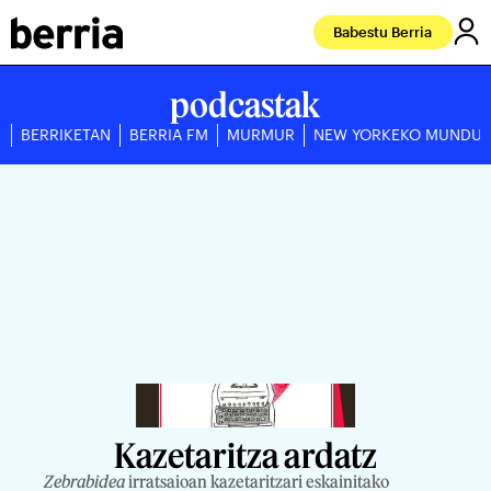
Babestu Berria
podcastak
BERRIKETAN
BERRIA FM
MURMUR
NEW YORKEKO MUNDU
Kazetaritza ardatz
Zebrabidea
irratsaioan kazetaritzari eskainitako