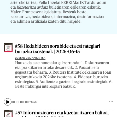
asteroko tartea, Pello Urzelai BERRIAko IKT arduradun
eta
Kazetaritza ardatz
buletinaren egilearen eskutik,
Malen Frantsesenak gidatuta. Besteak beste,
kazetaritza, hedabideak, informazioa, desinformazioa
eta adimen artifiziala izaten ditu hizpide.
#58 Hedabideen norabide eta estrategiari
buruzko txostenak | 2026-06-15
2026KO EKAINAREN 16A
Hauxe da aste honetako gai zerrenda: 1. Diskurtsoaren
eta praktikaren arteko desorekak. 2. Pausatu eta
gogoetatu beharra. 3. Reuters Institutek ekainaren 16an
argitaratuko du 2026ko txostena. 4. Bideoari buruzko
estrategiaz. ​​​5. Audientzia gazteei begirako estrategiak. 6.
Beste irakurgai interesgarri batzuk.
00:00:00
00:28:58
#57 Informazioaren eta kazetaritzaren balioa,