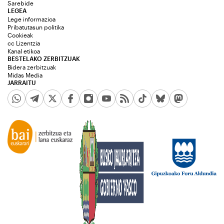
Sarebide
LEGEA
Lege informazioa
Pribatutasun politika
Cookieak
cc Lizentzia
Kanal etikoa
BESTELAKO ZERBITZUAK
Bidera zerbitzuak
Midas Media
JARRAITU