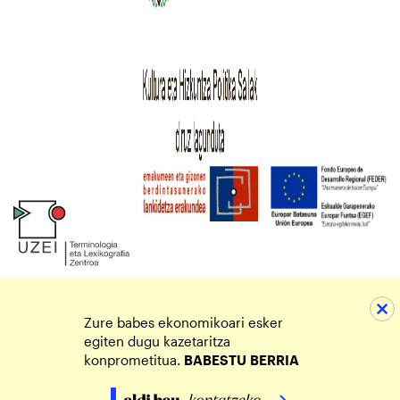
Zure babes ekonomikoari esker
egiten dugu kazetaritza
konprometitua.
BABESTU
BERRIA