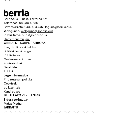
Berria.eus - Euskal Editorea SM
Telefonoa: 943 30 40 30
Bezero arreta: 943 30 43 45 | laguna@berria.eus
Webgunea:
webgunea@berria.eus
Publizitatea:
publi@bidera.eus
Harremanetan jarri
ORRIALDE KORPORATIBOAK
Ezagutu BERRIA Taldea
BERRIA berri bloga
Publizitatea
Galdera-erantzunak
Kontratazioak
Sarebide
LEGEA
Lege informazioa
Pribatutasun politika
Cookieak
cc Lizentzia
Kanal etikoa
BESTELAKO ZERBITZUAK
Bidera zerbitzuak
Midas Media
JARRAITU