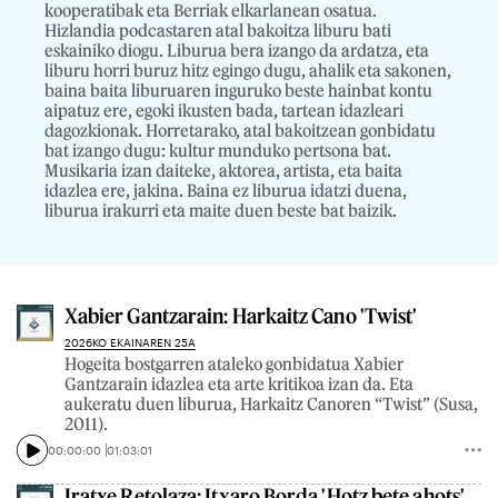
kooperatibak eta Berriak elkarlanean osatua.
Hizlandia podcastaren atal bakoitza liburu bati
eskainiko diogu. Liburua bera izango da ardatza, eta
liburu horri buruz hitz egingo dugu, ahalik eta sakonen,
baina baita liburuaren inguruko beste hainbat kontu
aipatuz ere, egoki ikusten bada, tartean idazleari
dagozkionak. Horretarako, atal bakoitzean gonbidatu
bat izango dugu: kultur munduko pertsona bat.
Musikaria izan daiteke, aktorea, artista, eta baita
idazlea ere, jakina. Baina ez liburua idatzi duena,
liburua irakurri eta maite duen beste bat baizik.
Xabier Gantzarain: Harkaitz Cano 'Twist'
2026KO EKAINAREN 25A
Hogeita bostgarren ataleko gonbidatua Xabier
Gantzarain idazlea eta arte kritikoa izan da. Eta
aukeratu duen liburua, Harkaitz Canoren “Twist’’ (Susa,
2011).
00:00:00
01:03:01
Iratxe Retolaza: Itxaro Borda 'Hotz bete ahots'