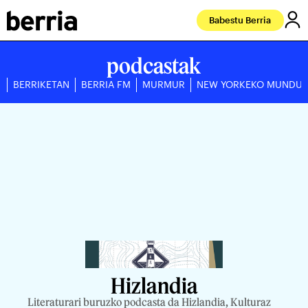
Babestu Berria
podcastak
BERRIKETAN
BERRIA FM
MURMUR
NEW YORKEKO MUNDU
Hizlandia
Literaturari buruzko podcasta da Hizlandia, Kulturaz