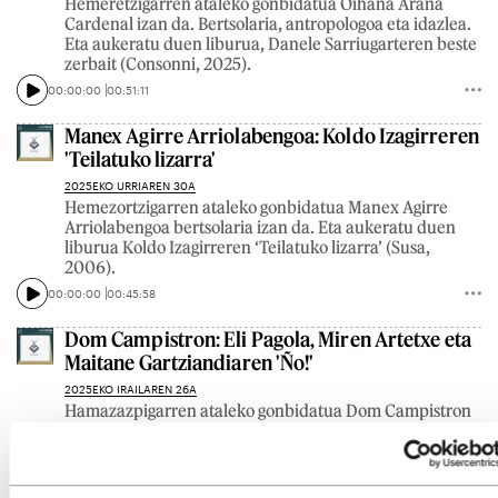
Hemeretzigarren ataleko gonbidatua Oihana Arana
Cardenal izan da. Bertsolaria, antropologoa eta idazlea.
Eta aukeratu duen liburua, Danele Sarriugarteren beste
zerbait (Consonni, 2025).
00:00:00
00:51:11
Manex Agirre Arriolabengoa: Koldo Izagirreren
'Teilatuko lizarra'
2025EKO URRIAREN 30A
Hemezortzigarren ataleko gonbidatua Manex Agirre
Arriolabengoa bertsolaria izan da. Eta aukeratu duen
liburua Koldo Izagirreren ‘Teilatuko lizarra’ (Susa,
2006).
00:00:00
00:45:58
Dom Campistron: Eli Pagola, Miren Artetxe eta
Maitane Gartziandiaren 'Ño!'
2025EKO IRAILAREN 26A
Hamazazpigarren ataleko gonbidatua Dom Campistron
marrazkilari eta ilustratzailea izan da. Eta aukeratu
duen liburua Eli Pagola, Miren Artetxe eta Maitane
Gartziandiaren Ño! (Argia, 2023).