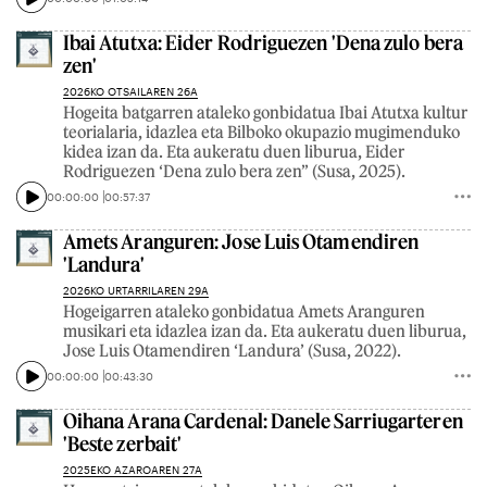
Ibai Atutxa: Eider Rodriguezen 'Dena zulo bera
zen'
2026KO OTSAILAREN 26A
Hogeita batgarren ataleko gonbidatua Ibai Atutxa kultur
teorialaria, idazlea eta Bilboko okupazio mugimenduko
kidea izan da. Eta aukeratu duen liburua, Eider
Rodriguezen ‘Dena zulo bera zen’’ (Susa, 2025).
00:00:00
00:57:37
Amets Aranguren: Jose Luis Otamendiren
'Landura'
2026KO URTARRILAREN 29A
Hogeigarren ataleko gonbidatua Amets Aranguren
musikari eta idazlea izan da. Eta aukeratu duen liburua,
Jose Luis Otamendiren ‘Landura’ (Susa, 2022).
00:00:00
00:43:30
Oihana Arana Cardenal: Danele Sarriugarteren
'Beste zerbait'
2025EKO AZAROAREN 27A