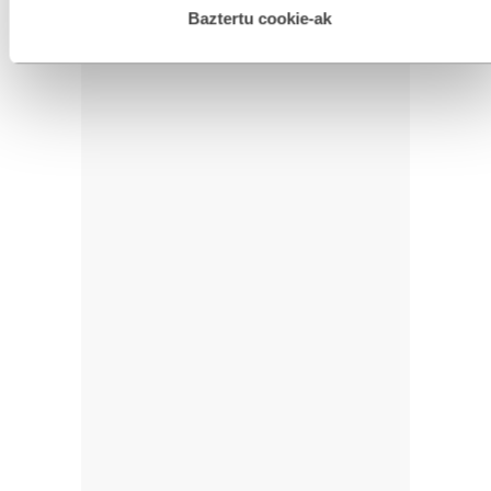
esplizitua ematen diguzu.
Gehiago irakurri
Baztertu cookie-ak