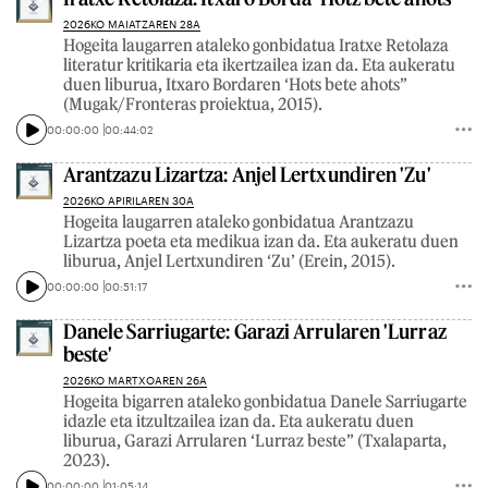
2026KO MAIATZAREN 28A
Hogeita laugarren ataleko gonbidatua Iratxe Retolaza
literatur kritikaria eta ikertzailea izan da. Eta aukeratu
duen liburua, Itxaro Bordaren ‘Hots bete ahots’’
(Mugak/Fronteras proiektua, 2015).
00:00:00
00:44:02
Arantzazu Lizartza: Anjel Lertxundiren 'Zu'
2026KO APIRILAREN 30A
Hogeita laugarren ataleko gonbidatua Arantzazu
Lizartza poeta eta medikua izan da. Eta aukeratu duen
liburua, Anjel Lertxundiren ‘Zu’ (Erein, 2015).
00:00:00
00:51:17
Danele Sarriugarte: Garazi Arrularen 'Lurraz
beste'
2026KO MARTXOAREN 26A
Hogeita bigarren ataleko gonbidatua Danele Sarriugarte
idazle eta itzultzailea izan da. Eta aukeratu duen
liburua, Garazi Arrularen ‘Lurraz beste’’ (Txalaparta,
2023).
00:00:00
01:05:14