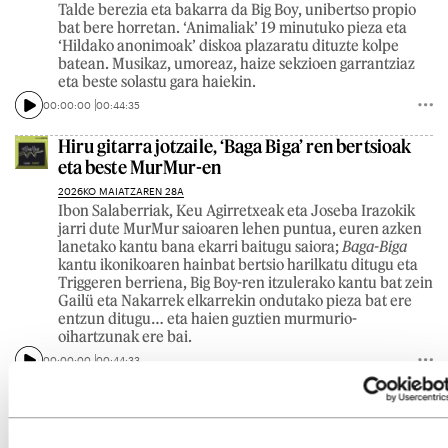
Talde berezia eta bakarra da Big Boy, unibertso propio
bat bere horretan. ‘Animaliak’ 19 minutuko pieza eta
‘Hildako anonimoak’ diskoa plazaratu dituzte kolpe
batean. Musikaz, umoreaz, haize sekzioen garrantziaz
eta beste solastu gara haiekin.
00:00:00
00:44:35
Hiru gitarra jotzaile, ‘Baga Biga’ ren bertsioak
eta beste MurMur-en
2026KO MAIATZAREN 28A
Ibon Salaberriak, Keu Agirretxeak eta Joseba Irazokik
jarri dute MurMur saioaren lehen puntua, euren azken
lanetako kantu bana ekarri baitugu saiora;
Baga-Biga
kantu ikonikoaren hainbat bertsio harilkatu ditugu eta
Triggeren berriena, Big Boy-ren itzulerako kantu bat zein
Gailü eta Nakarrek elkarrekin ondutako pieza bat ere
entzun ditugu… eta haien guztien murmurio-
oihartzunak ere bai.
00:00:00
00:44:33
Lide Hernando eta Iñigo Etxarri izan ditugu
MurMur-en
2026KO MAIATZAREN 21A