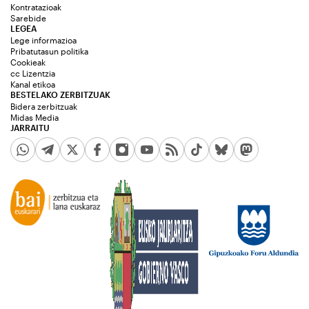
Kontratazioak
Sarebide
LEGEA
Lege informazioa
Pribatutasun politika
Cookieak
cc Lizentzia
Kanal etikoa
BESTELAKO ZERBITZUAK
Bidera zerbitzuak
Midas Media
JARRAITU