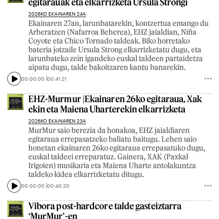
egitarauak eta elkarrizketa Ursula Strongi
2026KO EKAINAREN 24A
Ekainaren 27an, larunbatarekin, kontzertua emango du
Arberatzen (Nafarroa Beherea), EHZ jaialdian, Niña
Coyote eta Chico Tornado taldeak. Biko horretako
bateria jotzaile Ursula Strong elkarrizketatu dugu, eta
larunbateko zein igandeko euskal taldeen partaidetza
aipatu dugu, talde bakoitzaren kantu banarekin.
00:00:00
00:41:21
EHZ-Murmur |Ekainaren 26ko egitaraua, Xak
ekin eta Maiena Uharterekin elkarrizketa
2026KO EKAINAREN 23A
MurMur saio berezia da honakoa, EHZ jaialdiaren
egitaraua errepasatzeko baliatu baitugu. Lehen saio
honetan ekainaren 26ko egitaraua errepasatuko dugu,
euskal taldeei erreparatuz. Gainera, XAK (Paxkal
Irigoien) musikaria eta Maiena Uharte antolakuntza
taldeko kidea elkarrizketatu ditugu.
00:00:00
00:40:20
Vibora post-hardcore talde gasteiztarra
‘MurMur’-en