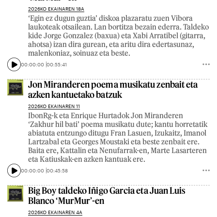
2026KO EKAINAREN 18A
‘Egin ez dugun guztia’ diskoa plazaratu zuen Vibora
laukoteak otsailean. Lan bortitza bezain ederra. Taldeko
kide Jorge Gonzalez (baxua) eta Xabi Arratibel (gitarra,
ahotsa) izan dira gurean, eta aritu dira edertasunaz,
malenkoniaz, soinuaz eta beste.
00:00:00
00:55:41
Jon Miranderen poema musikatu zenbait eta
azken kantuetako batzuk
2026KO EKAINAREN 11
IbonRg-k eta Enrique Hurtadok Jon Miranderen
‘Zakhur hil bati’ poema musikatu dute; kantu horretatik
abiatuta entzungo ditugu Fran Lasuen, Izukaitz, Imanol
Lartzabal eta Georges Moustaki eta beste zenbait ere.
Baita ere, Kattalin eta Nenufarrak-en, Marte Lasarteren
eta Katiuskak-en azken kantuak ere.
00:00:00
00:45:58
Big Boy taldeko Iñigo Garcia eta Juan Luis
Blanco ‘MurMur’-en
2026KO EKAINAREN 4A