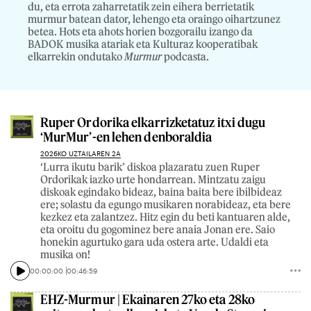
du, eta errota zaharretatik zein eihera berrietatik
murmur batean dator, lehengo eta oraingo oihartzunez
betea. Hots eta ahots horien bozgorailu izango da
BADOK musika atariak eta Kulturaz kooperatibak
elkarrekin ondutako
Murmur
podcasta.
Ruper Ordorika elkarrizketatuz itxi dugu
‘MurMur’-en lehen denboraldia
2026KO UZTAILAREN 2A
‘Lurra ikutu barik’ diskoa plazaratu zuen Ruper
Ordorikak iazko urte hondarrean. Mintzatu zaigu
diskoak egindako bideaz, baina baita bere ibilbideaz
ere; solastu da egungo musikaren norabideaz, eta bere
kezkez eta zalantzez. Hitz egin du beti kantuaren alde,
eta oroitu du gogominez bere anaia Jonan ere. Saio
honekin agurtuko gara uda ostera arte. Udaldi eta
musika on!
00:00:00
00:46:59
EHZ-Murmur | Ekainaren 27ko eta 28ko