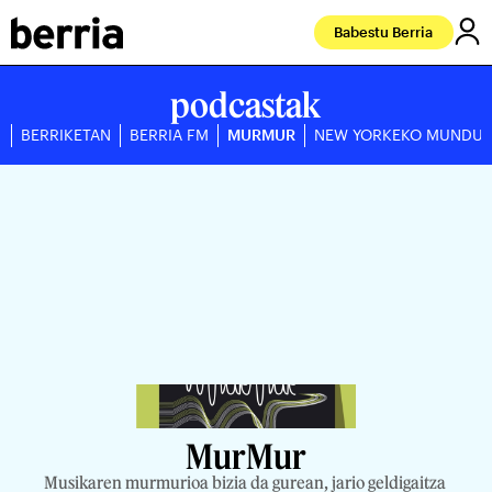
Babestu Berria
podcastak
BERRIKETAN
BERRIA FM
MURMUR
NEW YORKEKO MUNDU
MurMur
Musikaren murmurioa bizia da gurean, jario geldigaitza