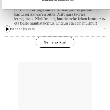
2026KO MAIATZAREN 7A
‘Leiho ondoan xori bat’ bigarren diskoa plazaratu
berritan jaso dugu Xabier Badiola gitarra jotzaile eta
kantu sortzailearen bisita. Aritu gara txoriez,
letragintzaz, Nick Drakez, haurtzaroko lehen kantuez ez
eta beste hainbat kontuz. Entzun eta egin murmur!
00:00:00
00:49:03
Gehiago ikusi