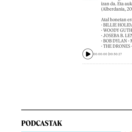
izan da. Eta a
(Alberdania, 20
Atal honetan er
· BILLIE HOLIDA
· WOODY GUTHRI
· JOSEBA B. LE
· BOB DYLAN - 
· THE DRONES 
00:00:00
00:50:27
PODCASTAK