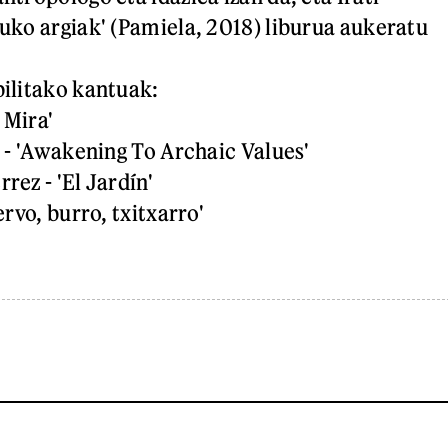
uko argiak' (Pamiela, 2018) liburua aukeratu
bilitako kantuak:
a Mira'
a - 'Awakening To Archaic Values'
ez - 'El Jardín'
ervo, burro, txitxarro'