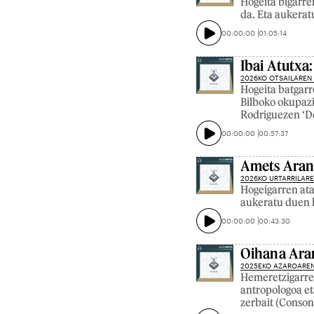
Hogeita bigarre
da. Eta aukerat
00:00:00
01:05:14
Ibai Atutxa
2026KO OTSAILAREN
Hogeita batgarre
Bilboko okupazi
Rodriguezen ‘De
00:00:00
00:57:37
Amets Arang
2026KO URTARRILARE
Hogeigarren ata
aukeratu duen l
00:00:00
00:43:30
Oihana Aran
2025EKO AZAROAREN
Hemeretzigarren
antropologoa et
zerbait (Conson