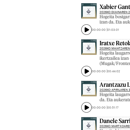
Xabier Gant
2026KO EKAINAREN 
Hogeita bostgar
izan da. Eta au
00:00:00
01:03:01
Iratxe Retol
2026KO MAIATZAREN
Hogeita laugarre
ikertzailea izan
(Mugak/Fronter
00:00:00
00:44:02
Arantzazu L
2026KO APIRILAREN 
Hogeita laugarr
da. Eta aukerat
00:00:00
00:51:17
Danele Sarri
2026KO MARTXOARE