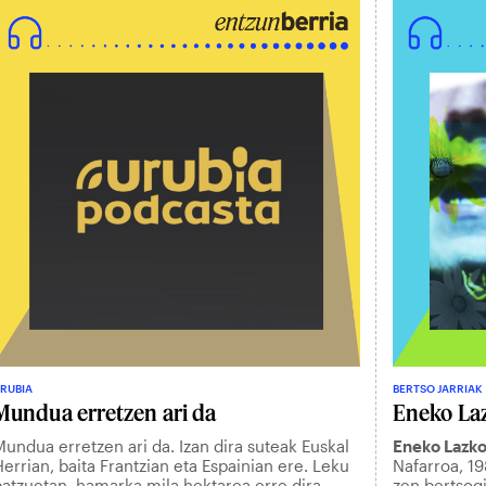
RUBIA
BERTSO JARRIAK
Mundua erretzen ari da
Eneko Laz
undua erretzen ari da. Izan dira suteak Euskal
Eneko Lazko
errian, baita Frantzian eta Espainian ere. Leku
Nafarroa, 19
batzuetan, hamarka mila hektarea erre dira,
zen bertsog