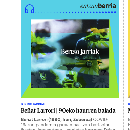
BERTSO JARRIAK
U
Beñat Larrori | 90eko haurren balada
Beñat Larrori (1990, Iruri, Zuberoa)
COVID-
M
19aren pandemia garaian hasi zen bertsotan
H
ikasten, lagunartean. Langintza horretan Dylan