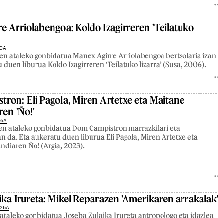
e Arriolabengoa: Koldo Izagirreren 'Teilatuko
30A
n ataleko gonbidatua Manex Agirre Arriolabengoa bertsolaria izan
 duen liburua Koldo Izagirreren ‘Teilatuko lizarra’ (Susa, 2006).
ron: Eli Pagola, Miren Artetxe eta Maitane
ren 'Ño!'
26A
n ataleko gonbidatua Dom Campistron marrazkilari eta
zan da. Eta aukeratu duen liburua Eli Pagola, Miren Artetxe eta
ndiaren Ño! (Argia, 2023).
ika Irureta: Mikel Reparazen 'Amerikaren arrakalak
 26A
taleko gonbidatua Joseba Zulaika Irureta antropologo eta idazlea