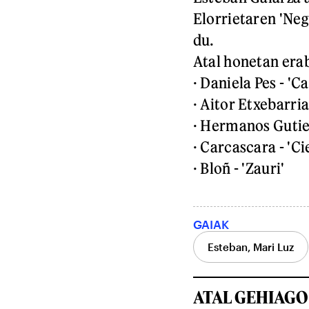
Elorrietaren 'Neg
du.
Atal honetan era
· Daniela Pes - 'C
· Aitor Etxebarri
· Hermanos Gutierr
· Carcascara - 'Ci
· Bloñ - 'Zauri'
GAIAK
Esteban, Mari Luz
ATAL GEHIAGO