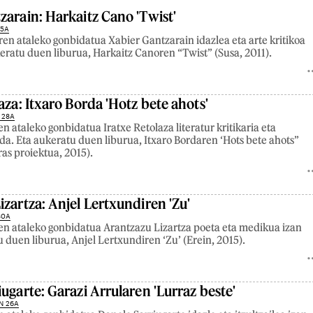
zarain: Harkaitz Cano 'Twist'
25A
ren ataleko gonbidatua Xabier Gantzarain idazlea eta arte kritikoa
keratu duen liburua, Harkaitz Canoren “Twist’’ (Susa, 2011).
aza: Itxaro Borda 'Hotz bete ahots'
 28A
n ataleko gonbidatua Iratxe Retolaza literatur kritikaria eta
 da. Eta aukeratu duen liburua, Itxaro Bordaren ‘Hots bete ahots’’
as proiektua, 2015).
izartza: Anjel Lertxundiren 'Zu'
30A
en ataleko gonbidatua Arantzazu Lizartza poeta eta medikua izan
u duen liburua, Anjel Lertxundiren ‘Zu’ (Erein, 2015).
ugarte: Garazi Arrularen 'Lurraz beste'
N 26A