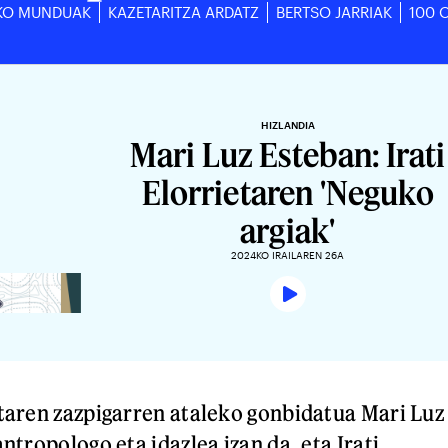
KO MUNDUAK
KAZETARITZA ARDATZ
BERTSO JARRIAK
100 
HIZLANDIA
Mari Luz Esteban: Irati
Elorrietaren 'Neguko
argiak'
2024KO IRAILAREN 26A
taren zazpigarren ataleko gonbidatua Mari Luz
ntropologo eta idazlea izan da, eta Irati