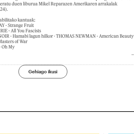
ukeratu duen liburua Mikel Reparazen Amerikaren arrakalak
24).
abilitako kantuak:
Y - Strange Fruit
E - All You Fascists
NOIR - Hamabi lagun hilkor · THOMAS NEWMAN - American Beauty
Masters of War
- Oh My
Gehiago ikusi