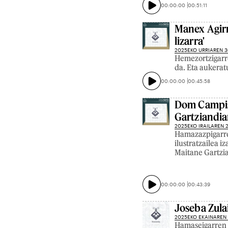
00:00:00
00:51:11
Manex Agirr
lizarra'
2025EKO URRIAREN 
Hemezortzigarre
da. Eta aukeratu
00:00:00
00:45:58
Dom Campist
Gartziandia
2025EKO IRAILAREN 
Hamazazpigarre
ilustratzailea i
Maitane Gartzia
00:00:00
00:43:39
Joseba Zula
2025EKO EKAINAREN
Hamaseigarren a