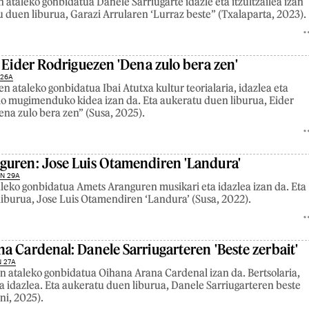
n ataleko gonbidatua Danele Sarriugarte idazle eta itzultzailea izan
u duen liburua, Garazi Arrularen ‘Lurraz beste’’ (Txalaparta, 2023).
: Eider Rodriguezen 'Dena zulo bera zen'
 26A
n ataleko gonbidatua Ibai Atutxa kultur teorialaria, idazlea eta
o mugimenduko kidea izan da. Eta aukeratu duen liburua, Eider
na zulo bera zen’’ (Susa, 2025).
uren: Jose Luis Otamendiren 'Landura'
N 29A
leko gonbidatua Amets Aranguren musikari eta idazlea izan da. Eta
iburua, Jose Luis Otamendiren ‘Landura’ (Susa, 2022).
a Cardenal: Danele Sarriugarteren 'Beste zerbait'
 27A
 ataleko gonbidatua Oihana Arana Cardenal izan da. Bertsolaria,
a idazlea. Eta aukeratu duen liburua, Danele Sarriugarteren beste
ni, 2025).