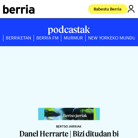
Babestu Berria
podcastak
BERRIKETAN
BERRIA FM
MURMUR
NEW YORKEKO MUNDU
BERTSO JARRIAK
Danel Herrarte | Bizi ditudan bi