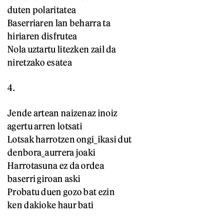
duten polaritatea
Baserriaren lan beharra ta
hiriaren disfrutea
Nola uztartu litezken zail da
niretzako esatea
4.
Jende artean naizenaz inoiz
agertu arren lotsati
Lotsak harrotzen ongi_ikasi dut
denbora_aurrera joaki
Harrotasuna ez da ordea
baserri giroan aski
Probatu duen gozo bat ezin
ken dakioke haur bati