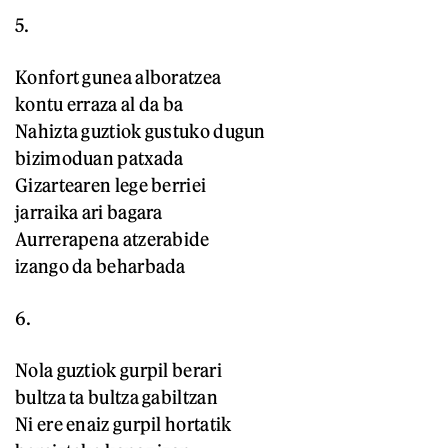
5.
Konfort gunea alboratzea
kontu erraza al da ba
Nahizta guztiok gustuko dugun
bizimoduan patxada
Gizartearen lege berriei
jarraika ari bagara
Aurrerapena atzerabide
izango da beharbada
6.
Nola guztiok gurpil berari
bultza ta bultza gabiltzan
Ni ere enaiz gurpil hortatik