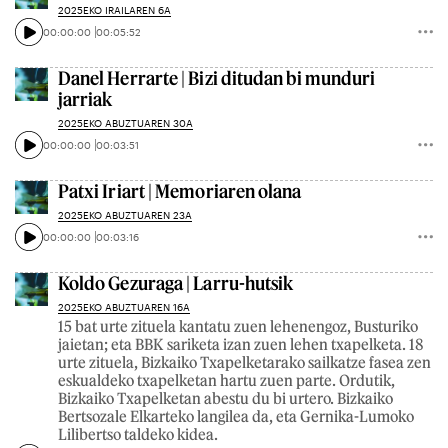
2025EKO IRAILAREN 6A
00:00:00
00:05:52
Danel Herrarte | Bizi ditudan bi munduri
jarriak
2025EKO ABUZTUAREN 30A
00:00:00
00:03:51
Patxi Iriart | Memoriaren olana
2025EKO ABUZTUAREN 23A
00:00:00
00:03:16
Koldo Gezuraga | Larru-hutsik
2025EKO ABUZTUAREN 16A
15 bat urte zituela kantatu zuen lehenengoz, Busturiko
jaietan; eta BBK sariketa izan zuen lehen txapelketa. 18
urte zituela, Bizkaiko Txapelketarako sailkatze fasea zen
eskualdeko txapelketan hartu zuen parte. Ordutik,
Bizkaiko Txapelketan abestu du bi urtero. Bizkaiko
Bertsozale Elkarteko langilea da, eta Gernika-Lumoko
Lilibertso taldeko kidea.