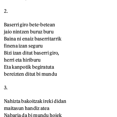
2.
Baserri giro bete-betean
jaio nintzen buruz buru
Baina ni enaiz baserritarrik
finena izan seguru
Bizi izan ditut baserri giro,
herri eta hiriburu
Eta kanpotik begiratuta
bereizten ditut bi mundu
3.
Nahizta bakoitzak ireki didan
maitasun handiz atea
Nabaria da bi mundu hoiek