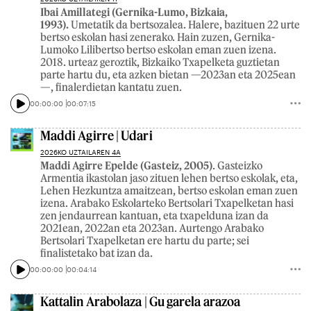
Ibai Amillategi (Gernika-Lumo, Bizkaia,
1993).
Umetatik da bertsozalea. Halere, bazituen 22 urte
bertso eskolan hasi zenerako. Hain zuzen, Gernika-
Lumoko Lilibertso bertso eskolan eman zuen izena.
2018. urteaz geroztik, Bizkaiko Txapelketa guztietan
parte hartu du, eta azken bietan —2023an eta 2025ean
—, finalerdietan kantatu zuen.
00:00:00
00:07:15
Maddi Agirre | Udari
2026KO UZTAILAREN 4A
Maddi Agirre Epelde (Gasteiz, 2005)
. Gasteizko
Armentia ikastolan jaso zituen lehen bertso eskolak, eta,
Lehen Hezkuntza amaitzean, bertso eskolan eman zuen
izena. Arabako Eskolarteko Bertsolari Txapelketan hasi
zen jendaurrean kantuan, eta txapelduna izan da
2021ean, 2022an eta 2023an. Aurtengo Arabako
Bertsolari Txapelketan ere hartu du parte; sei
finalistetako bat izan da.
00:00:00
00:04:14
Kattalin Arabolaza | Gu garela arazoa