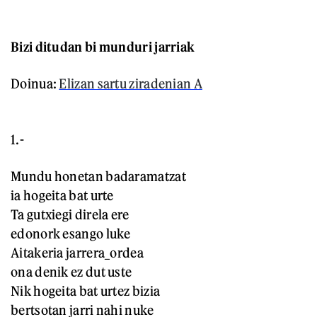
Bizi ditudan bi munduri jarriak
Doinua:
Elizan sartu ziradenian A
1.-
Mundu honetan badaramatzat
ia hogeita bat urte
Ta gutxiegi direla ere
edonork esango luke
Aitakeria jarrera_ordea
ona denik ez dut uste
Nik hogeita bat urtez bizia
bertsotan jarri nahi nuke