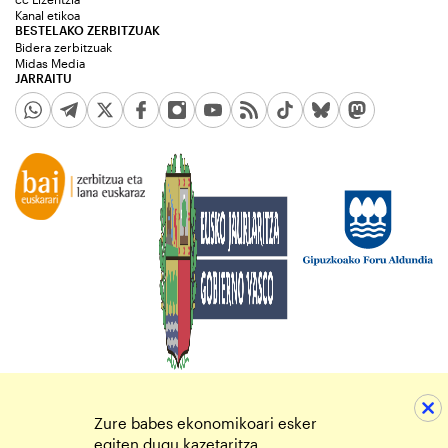
Kanal etikoa
BESTELAKO ZERBITZUAK
Bidera zerbitzuak
Midas Media
JARRAITU
Zure babes ekonomikoari esker
egiten dugu kazetaritza