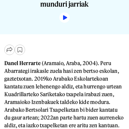
munduri jarriak
Danel Herrarte
(Aramaio, Araba, 2004). Peru
Abarrategi irakasle zuela hasi zen bertso eskolan,
gaztetxotan. 2019ko Arabako Eskolartekoan
kantatu zuen lehenengo aldiz, eta hurrengo urtean
Kuadrillarteko Sariketako txapela irabazi zuen,
Aramaioko Izenbakuek taldeko kide modura.
Arabako Bertsolari Txapelketan bi bider kantatu
du gaur artean; 2022an parte hartu zuen aurreneko
aldiz, eta iazko txapelketan ere aritu zen kantuan.