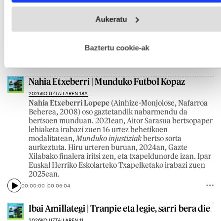
txapelketetan egin zituen jendaurreko lehen saioak, eta,
harrezkeroztik, gazteentzako sariketa ugaritan parte
Webgune honek cookie propioak eta hirugarrenen cookie-
Aukeratu
hartu. Gipuzkoako Bertsolari Txapelketetan ere hainbat
fitxategiak erabiltzen ditu. Zure esperientzia eta zerbitzuak
aldiz kantatutakoa da: 2011n, 2015ean, 2019an eta
hobetzeko asmoz, cookie teknologiaz baliatzen gara. Ohar
2024an. 2022an, Bertsolari Txapelketa Nagusian parte
hau onartuz gero, teknologia hori erabiltzeko baimen
hartu zuen. Familia medikua da lanbidez.
esplizitua ematen diguzu.
Gehiago irakurri
Baztertu cookie-ak
00:00:00
00:05:24
Nahia Etxeberri | Munduko Futbol Kopaz
2026KO UZTAILAREN 18A
Nahia Etxeberri Lopepe
(Ainhize-Monjolose, Nafarroa
Beherea, 2008) oso gaztetandik nabarmendu da
bertsoen munduan. 2021ean, Aitor Sarasua bertsopaper
lehiaketa irabazi zuen 16 urtez behetikoen
modalitatean,
Munduko injustiziak
bertso sorta
aurkeztuta. Hiru urteren buruan, 2024an, Gazte
Xilabako finalera iritsi zen, eta txapeldunorde izan. Ipar
Euskal Herriko Eskolarteko Txapelketako irabazi zuen
2025ean.
00:00:00
00:06:04
Ibai Amillategi | Tranpie eta legie, sarri bera die
2026KO UZTAILAREN 11