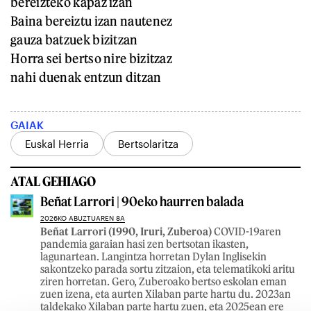
bereizteko kapaz izan
Baina bereiztu izan nautenez
gauza batzuek bizitzan
Horra sei bertso nire bizitzaz
nahi duenak entzun ditzan
GAIAK
Euskal Herria
Bertsolaritza
ATAL GEHIAGO
Beñat Larrori | 90eko haurren balada
2026KO ABUZTUAREN 8A
Beñat Larrori (1990, Iruri, Zuberoa)
COVID-19aren
pandemia garaian hasi zen bertsotan ikasten,
lagunartean. Langintza horretan Dylan Inglisekin
sakontzeko parada sortu zitzaion, eta telematikoki aritu
ziren horretan. Gero, Zuberoako bertso eskolan eman
zuen izena, eta aurten Xilaban parte hartu du. 2023an
taldekako Xilaban parte hartu zuen, eta 2025ean ere