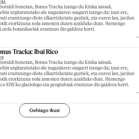
 15A
oraldi honetan, Bonus Tracka izango du Kinka saioak.
in argitaratutako ale nagusiaren osagarri izango da; izan ere,
bati erantzungo diote elkarrizketatu guztiek, eta euren lan, jardun
lotik etorkizuna nola amesten duten azalduko dute. Hemengo
Lorda botanikariak erantzun dio galdera horri.
nus Tracka: Ibai Rico
 1A
oraldi honetan, Bonus Tracka izango du Kinka saioak.
in argitaratutako ale nagusiaren osagarri izango da; izan ere,
bati erantzungo diote elkarrizketatu guztiek, eta euren lan, jardun
lotik etorkizuna nola amesten duten azalduko dute. Hemengo
ico EHUko glaziologo eta geografoak erantzun dio galdera horri.
Gehiago ikusi