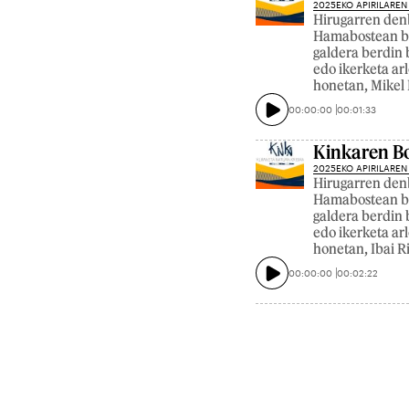
2025EKO APIRILAREN
Hirugarren denb
Hamabostean beh
galdera berdin 
edo ikerketa ar
honetan, Mikel 
00:00:00
00:01:33
Kinkaren Bo
2025EKO APIRILAREN
Hirugarren denb
Hamabostean beh
galdera berdin 
edo ikerketa ar
honetan, Ibai R
00:00:00
00:02:22