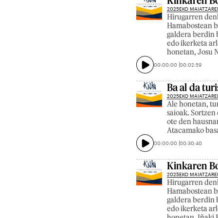
Kinkaren Bo
2025EKO MAIATZARE
Hirugarren denb
Hamabostean beh
galdera berdin 
edo ikerketa ar
honetan, Josu N
00:00:00
00:02:59
Ba al da tur
2025EKO MAIATZARE
Ale honetan, tu
saioak. Sortzen
ote den hausnar
Atacamako basam
00:00:00
00:30:40
Kinkaren Bo
2025EKO MAIATZARE
Hirugarren denb
Hamabostean beh
galdera berdin 
edo ikerketa ar
honetan, Iñaki 