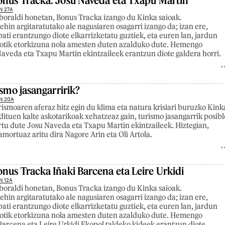
nus Tracka: Josu Naveda eta Txapu Martin
N 27A
oraldi honetan, Bonus Tracka izango du Kinka saioak.
in argitaratutako ale nagusiaren osagarri izango da; izan ere,
bati erantzungo diote elkarrizketatu guztiek, eta euren lan, jardun
lotik etorkizuna nola amesten duten azalduko dute. Hemengo
aveda eta Txapu Martin ekintzaileek erantzun diote galdera horri.
ismo jasangarririk?
N 20A
rismoaren aferaz hitz egin du klima eta natura krisiari buruzko Kink
 dituen kalte askotarikoak xehatzeaz gain, turismo jasangarrik posibl
tu dute Josu Naveda eta Txapu Martin ekintzaileek. Hiztegian,
ortuaz aritu dira Nagore Arin eta Oli Artola.
nus Tracka Iñaki Barcena eta Leire Urkidi
N 12A
oraldi honetan, Bonus Tracka izango du Kinka saioak.
in argitaratutako ale nagusiaren osagarri izango da; izan ere,
bati erantzungo diote elkarrizketatu guztiek, eta euren lan, jardun
lotik etorkizuna nola amesten duten azalduko dute. Hemengo
Barcena eta Leire Urkidi Ekopol taldeko kideek erantzun diote