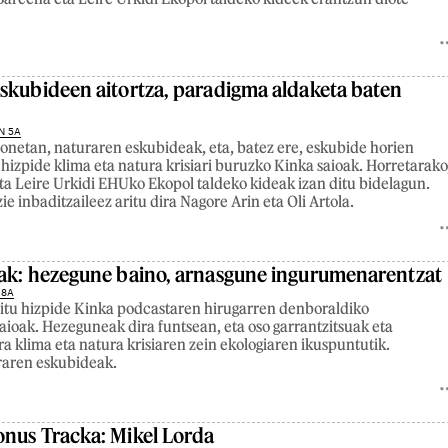
skubideen aitortza, paradigma aldaketa baten
N 5A
netan, naturaren eskubideak, eta, batez ere, eskubide horien
 hizpide klima eta natura krisiari buruzko Kinka saioak. Horretarako
ta Leire Urkidi EHUko Ekopol taldeko kideak izan ditu bidelagun.
ie inbaditzaileez aritu dira Nagore Arin eta Oli Artola.
ak: hezegune baino, arnasgune ingurumenarentzat
 8A
itu hizpide Kinka podcastaren hirugarren denboraldiko
ioak. Hezeguneak dira funtsean, eta oso garrantzitsuak eta
ra klima eta natura krisiaren zein ekologiaren ikuspuntutik.
raren eskubideak.
nus Tracka: Mikel Lorda