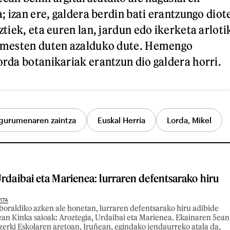
a; izan ere, galdera berdin bati erantzungo diot
ztiek, eta euren lan, jardun edo ikerketa arloti
amesten duten azalduko dute. Hemengo
rda botanikariak erantzun dio galdera horri.
gurumenaren zaintza
Euskal Herria
Lorda, Mikel
Urdaibai eta Marienea: lurraren defentsarako hiru
17A
oraldiko azken ale honetan, lurraren defentsarako hiru adibide
pean Kinka saioak: Aroztegia, Urdaibai eta Marienea. Ekainaren 5ean
erki Eskolaren aretoan, Iruñean, egindako jendaurreko atala da,