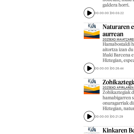
galdera horri.
00:00:00
00:03:22
Naturaren e
aurrean
2025EKO MAIATZARE
Hamabostaldi ho
aitortza izan du
Iñaki Barcena e
Hiztegian, espez
00:00:00
00:26:44
Zohikaztegi
2025EKO APIRILAREN
Zohikaztegiak d
hamabigarren sa
onuragarriak di
Hiztegian, natu
00:00:00
00:21:29
Kinkaren Bo