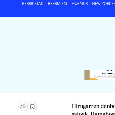
BERRIKETAN
BERRIA FM
MURMUR
NEW YORKE
Hirugarren denbo
saioak. Hamabost