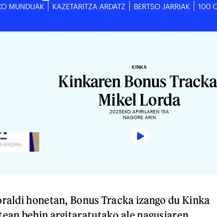
KO MUNDUAK
KAZETARITZA ARDATZ
BERTSO JARRIAK
100 
KINKA
Kinkaren Bonus Tracka
Mikel Lorda
2025EKO APIRILAREN 15A
NAGORE ARIN
raldi honetan, Bonus Tracka izango du Kinka
ean behin argitaratutako ale nagusiaren