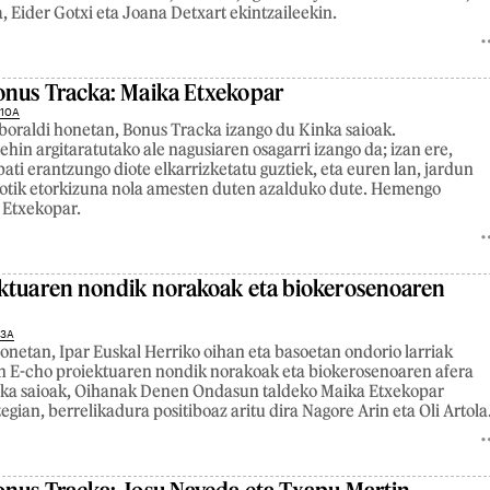
 Eider Gotxi eta Joana Detxart ekintzaileekin.
onus Tracka: Maika Etxekopar
 10A
oraldi honetan, Bonus Tracka izango du Kinka saioak.
in argitaratutako ale nagusiaren osagarri izango da; izan ere,
bati erantzungo diote elkarrizketatu guztiek, eta euren lan, jardun
lotik etorkizuna nola amesten duten azalduko dute. Hemengo
 Etxekopar.
ktuaren nondik norakoak eta biokerosenoaren
 3A
netan, Ipar Euskal Herriko oihan eta basoetan ondorio larriak
n E-cho proiektuaren nondik norakoak eta biokerosenoaren afera
inka saioak, Oihanak Denen Ondasun taldeko Maika Etxekopar
egian, berrelikadura positiboaz aritu dira Nagore Arin eta Oli Artola