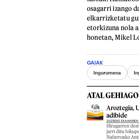
osagarri izango d
elkarrizketatu gu
etorkizuna nola 
honetan, Mikel Lo
GAIAK
Ingurumena
In
ATAL GEHIAGO
Aroztegia, 
adibide
2025EKO EKAINAREN 
Hirugarren denb
jarri ditu foku
Nafarroako Antz