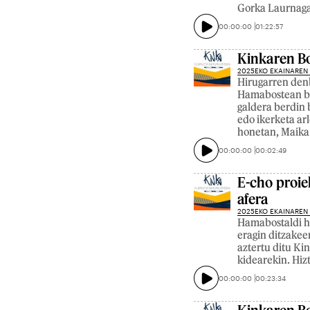
Gorka Laurnaga,
00:00:00
01:22:57
Kinkaren B
2025EKO EKAINAREN
Hirugarren denb
Hamabostean beh
galdera berdin 
edo ikerketa ar
honetan, Maika
00:00:00
00:02:49
E-cho proie
afera
2025EKO EKAINAREN
Hamabostaldi ho
eragin ditzakee
aztertu ditu K
kidearekin. Hizt
00:00:00
00:23:34