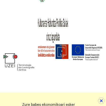
Zure babes ekonomikoari esker