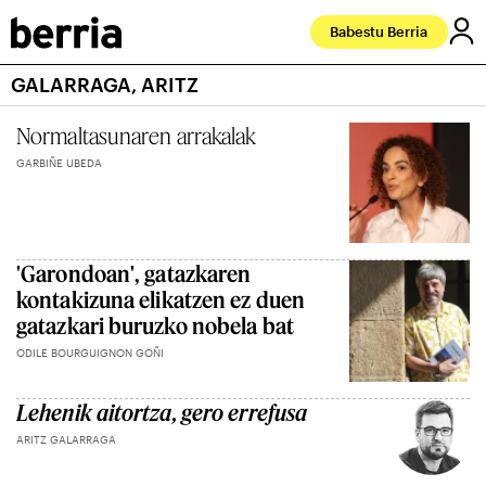
Babestu Berria
GALARRAGA, ARITZ
Normaltasunaren arrakalak
GARBIÑE UBEDA
'Garondoan', gatazkaren
kontakizuna elikatzen ez duen
gatazkari buruzko nobela bat
ODILE BOURGUIGNON GOÑI
Lehenik aitortza, gero errefusa
ARITZ GALARRAGA