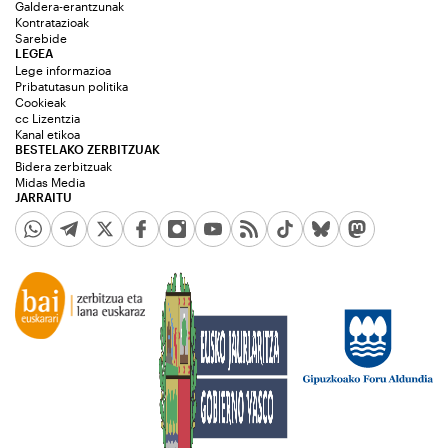
Galdera-erantzunak
Kontratazioak
Sarebide
LEGEA
Lege informazioa
Pribatutasun politika
Cookieak
cc Lizentzia
Kanal etikoa
BESTELAKO ZERBITZUAK
Bidera zerbitzuak
Midas Media
JARRAITU