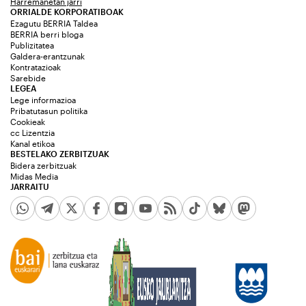
Harremanetan jarri
ORRIALDE KORPORATIBOAK
Ezagutu BERRIA Taldea
BERRIA berri bloga
Publizitatea
Galdera-erantzunak
Kontratazioak
Sarebide
LEGEA
Lege informazioa
Pribatutasun politika
Cookieak
cc Lizentzia
Kanal etikoa
BESTELAKO ZERBITZUAK
Bidera zerbitzuak
Midas Media
JARRAITU