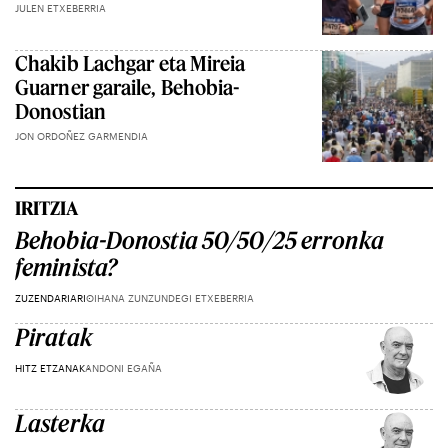
JULEN ETXEBERRIA
Chakib Lachgar eta Mireia
Guarner garaile, Behobia-
Donostian
JON ORDOÑEZ GARMENDIA
IRITZIA
Behobia-Donostia 50/50/25 erronka
feminista?
ZUZENDARIARI
OIHANA ZUNZUNDEGI ETXEBERRIA
Piratak
HITZ ETZANAK
ANDONI EGAÑA
Lasterka