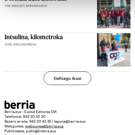
ANE INSAUSTI BARANDIARAN
Intsulina, kilometroka
JONE ARRUABARRENA
Gehiago ikusi
Berria.eus - Euskal Editorea SM
Telefonoa: 943 30 40 30
Bezero arreta: 943 30 43 45 | laguna@berria.eus
Webgunea:
webgunea@berria.eus
Publizitatea:
publi@bidera.eus