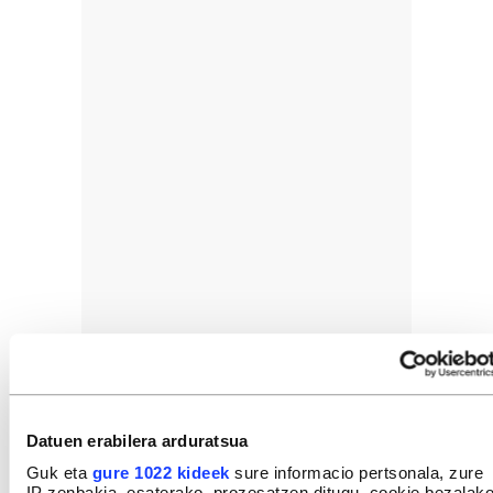
Datuen erabilera arduratsua
Guk eta
gure 1022 kideek
sure informacio pertsonala, zure
IP zenbakia, esaterako, prozesatzen ditugu, cookie bezalak