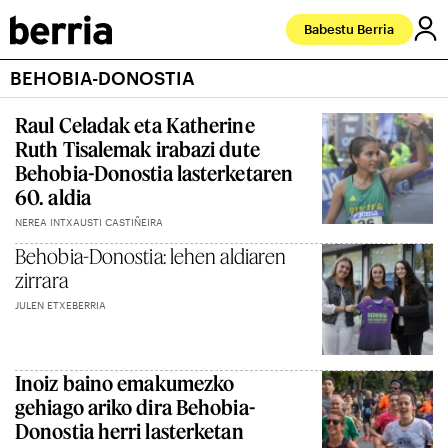
Babestu Berria
BEHOBIA-DONOSTIA
Raul Celadak eta Katherine
Ruth Tisalemak irabazi dute
Behobia-Donostia lasterketaren
60. aldia
NEREA INTXAUSTI CASTIÑEIRA
Behobia-Donostia: lehen aldiaren
zirrara
JULEN ETXEBERRIA
Inoiz baino emakumezko
gehiago ariko dira Behobia-
Donostia herri lasterketan