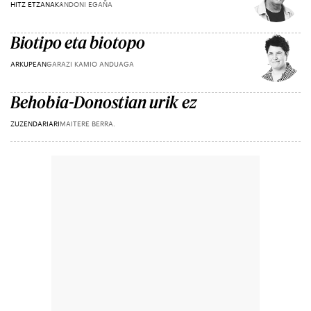
HITZ ETZANAK
ANDONI EGAÑA
Biotipo eta biotopo
ARKUPEAN
GARAZI KAMIO ANDUAGA
Behobia-Donostian urik ez
ZUZENDARIARI
MAITERE BERRA.