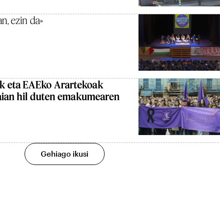
n, ezin da»
k eta EAEko Arartekoak
saian hil duten emakumearen
Gehiago ikusi