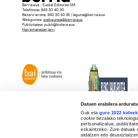
Berria.eus - Euskal Editorea SM
Telefonoa: 943 30 40 30
Bezero arreta: 943 30 43 45 | laguna@berria.eus
Webgunea:
webgunea@berria.eus
Publizitatea:
publi@bidera.eus
Harremanetan jarri
Datuen erabilera ardurat
Guk eta
gure 1022 kideek
cookie bezalako teknologia
pertsonalizatua, publizita
eskaintzeko. Zure datuak 
aldatzen edo deuseztatzen