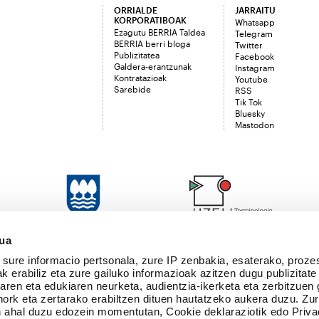
ORRIALDE
JARRAITU
KORPORATIBOAK
Whatsapp
Ezagutu BERRIA Taldea
Telegram
BERRIA berri bloga
Twitter
Publizitatea
Facebook
Galdera-erantzunak
Instagram
Kontratazioak
Youtube
Sarebide
RSS
Tik Tok
Bluesky
Mastodon
sua
sure informacio pertsonala, zure IP zenbakia, esaterako, proze
k erabiliz eta zure gailuko informazioak azitzen dugu publizitate
tearen eta edukiaren neurketa, audientzia-ikerketa eta zerbitzuen
nork eta zertarako erabiltzen dituen hautatzeko aukera duzu. Z
 ahal duzu edozein momentutan, Cookie deklaraziotik edo Priva