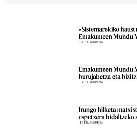
«Sistemarekiko haustu
Emakumeen Mundu M
ISABEL JAURENA
Emakumeen Mundu Ma
burujabetza eta bizit
ISABEL JAURENA
Irungo hilketa matxist
espetxera bidaltzeko 
ISABEL JAURENA