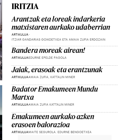
IRITZIA
Arantzak eta loreak indarkeria
matxistaren aurkako udaberrian
ARTIKULUA
ITZIAR GANDARIAS GOIKOETXEA ETA AMAIA ZUFIA ERDOZAIN
Bandera moreak airean!
ARTIKULUA
EDURNE EPELDE PAGOLA
Jaiak, erasoak eta erantzunak
ARTIKULUA
AMAIA ZUFIA, KATTALIN MINER
Badator Emakumeen Mundu
Martxa
ARTIKULUA
AMAIA ZUFIA KATTALIN MINER
Emakumeen aurkako azken
erasoen balorazioa
ARTIKULUA
MAITE SEGUROLA. EDURNE BENGOETXEA