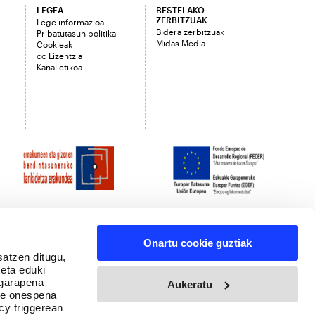
LEGEA
BESTELAKO
ZERBITZUAK
Lege informazioa
Bidera zerbitzuak
Pribatutasun politika
Midas Media
Cookieak
cc Lizentzia
Kanal etikoa
Onartu cookie guztiak
satzen ditugu,
 eta eduki
 garapena
Aukeratu
ure onespena
cy triggerean