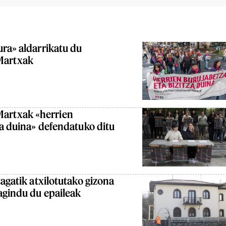
ra» aldarrikatu du
artxak
rtxak «herrien
za duina» defendatuko ditu
agatik atxilotutako gizona
agindu du epaileak