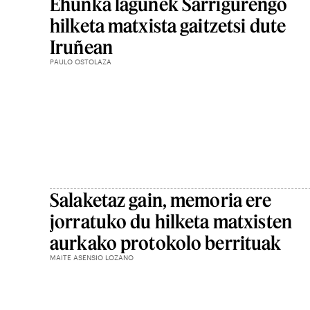
Ehunka lagunek Sarrigurengo
hilketa matxista gaitzetsi dute
Iruñean
PAULO OSTOLAZA
Salaketaz gain, memoria ere
jorratuko du hilketa matxisten
aurkako protokolo berrituak
MAITE ASENSIO LOZANO