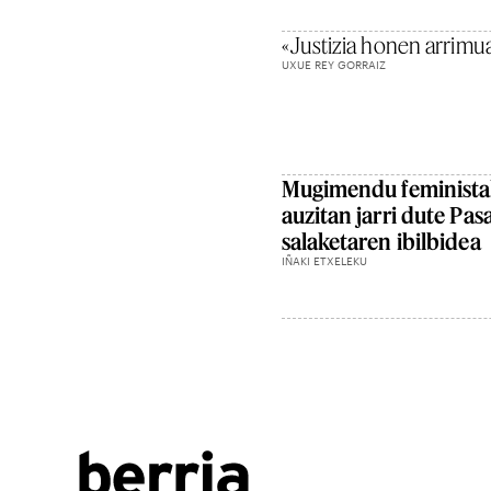
«Justizia honen arrimua
UXUE REY GORRAIZ
Mugimendu feminista
auzitan jarri dute Pa
salaketaren ibilbidea
IÑAKI ETXELEKU