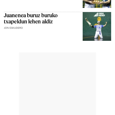
Juanenea buruz buruko
txapeldun lehen aldiz
JON ESKUDERO