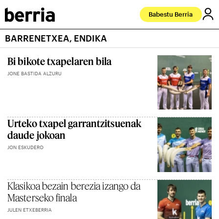
Babestu Berria
BARRENETXEA, ENDIKA
Bi bikote txapelaren bila
JONE BASTIDA ALZURU
Urteko txapel garrantzitsuenak
daude jokoan
JON ESKUDERO
Klasikoa bezain berezia izango da
Masterseko finala
JULEN ETXEBERRIA