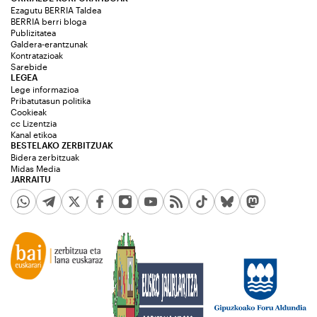
Ezagutu BERRIA Taldea
BERRIA berri bloga
Publizitatea
Galdera-erantzunak
Kontratazioak
Sarebide
LEGEA
Lege informazioa
Pribatutasun politika
Cookieak
cc Lizentzia
Kanal etikoa
BESTELAKO ZERBITZUAK
Bidera zerbitzuak
Midas Media
JARRAITU