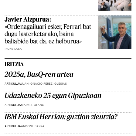
Javier Aizpurua:
«Ordenagailuari esker, Ferrari bat
dugu lasterketarako, baina
baliabide bat da, ez helburua»
IRUNE LASA
IRITZIA
2025a, BasQ-ren urtea
ARTIKULUA
JUAN IGNACIO PEREZ IGLESIAS
Udazkeneko 25 egun Gipuzkoan
ARTIKULUA
MARKEL OLANO
IBM Euskal Herrian: guztion zientzia?
ARTIKULUA
ANDONI IBARRA