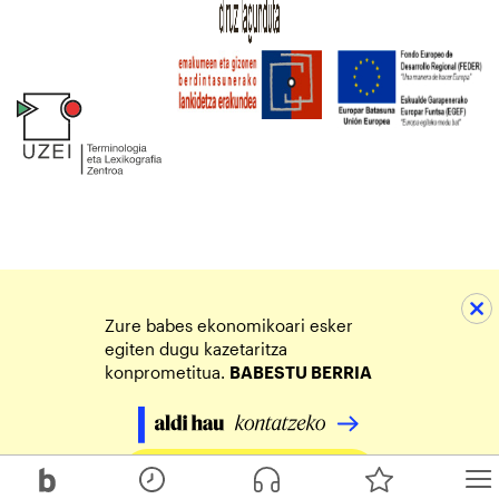
Zure babes ekonomikoari esker
egiten dugu kazetaritza
konprometitua.
BABESTU BERRIA
Egin zure ekarpena