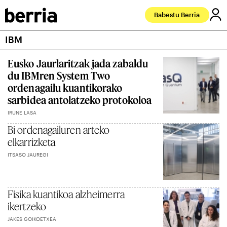
Babestu Berria
IBM
Eusko Jaurlaritzak jada zabaldu
du IBMren System Two
ordenagailu kuantikorako
sarbidea antolatzeko protokoloa
IRUNE LASA
Bi ordenagailuren arteko
elkarrizketa
ITSASO JAUREGI
Fisika kuantikoa alzheimerra
ikertzeko
JAKES GOIKOETXEA