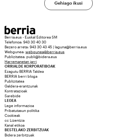
Gehiago ikusi
Berria.eus - Euskal Editorea SM
Telefonoa: 943 30 40 30
Bezero arreta: 943 30 43 45 | laguna@berria.eus
Webgunea:
webgunea@berria.eus
Publizitatea:
publi@bidera.eus
Harremanetan jarri
ORRIALDE KORPORATIBOAK
Ezagutu BERRIA Taldea
BERRIA berri bloga
Publizitatea
Galdera-erantzunak
Kontratazioak
Sarebide
LEGEA
Lege informazioa
Pribatutasun politika
Cookieak
cc Lizentzia
Kanal etikoa
BESTELAKO ZERBITZUAK
Bidera zerbitzuak