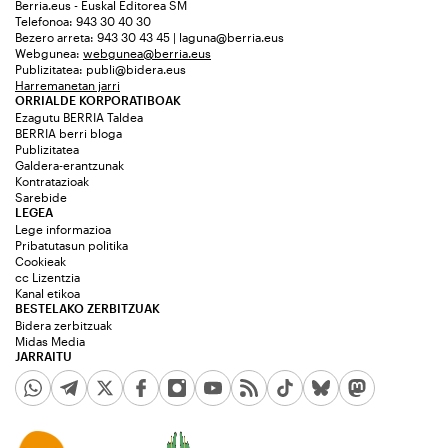
Berria.eus - Euskal Editorea SM
Telefonoa: 943 30 40 30
Bezero arreta: 943 30 43 45 | laguna@berria.eus
Webgunea:
webgunea@berria.eus
Publizitatea:
publi@bidera.eus
Harremanetan jarri
ORRIALDE KORPORATIBOAK
Ezagutu BERRIA Taldea
BERRIA berri bloga
Publizitatea
Galdera-erantzunak
Kontratazioak
Sarebide
LEGEA
Lege informazioa
Pribatutasun politika
Cookieak
cc Lizentzia
Kanal etikoa
BESTELAKO ZERBITZUAK
Bidera zerbitzuak
Midas Media
JARRAITU