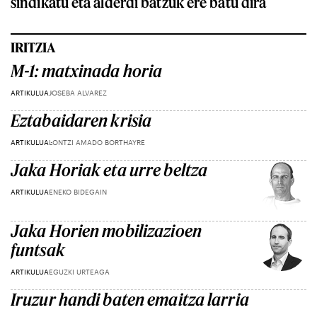
sindikatu eta alderdi batzuk ere batu dira
IRITZIA
M-1: matxinada horia
ARTIKULUA
JOSEBA ALVAREZ
Eztabaidaren krisia
ARTIKULUA
LONTZI AMADO BORTHAYRE
Jaka Horiak eta urre beltza
ARTIKULUA
ENEKO BIDEGAIN
Jaka Horien mobilizazioen
funtsak
ARTIKULUA
EGUZKI URTEAGA
Iruzur handi baten emaitza larria