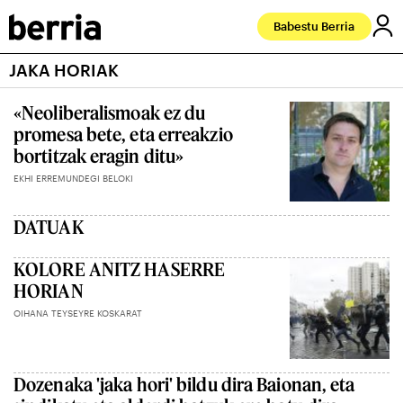
Babestu Berria
JAKA HORIAK
«Neoliberalismoak ez du
promesa bete, eta erreakzio
bortitzak eragin ditu»
EKHI ERREMUNDEGI BELOKI
DATUAK
KOLORE ANITZ HASERRE
HORIAN
OIHANA TEYSEYRE KOSKARAT
Dozenaka 'jaka hori' bildu dira Baionan, eta