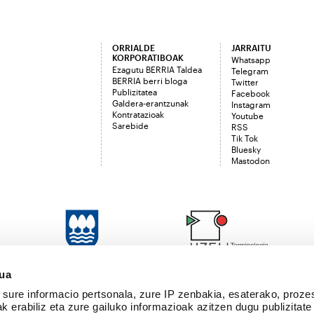
ORRIALDE
JARRAITU
KORPORATIBOAK
Whatsapp
Ezagutu BERRIA Taldea
Telegram
BERRIA berri bloga
Twitter
Publizitatea
Facebook
Galdera-erantzunak
Instagram
Kontratazioak
Youtube
Sarebide
RSS
Tik Tok
Bluesky
Mastodon
sua
sure informacio pertsonala, zure IP zenbakia, esaterako, proze
k erabiliz eta zure gailuko informazioak azitzen dugu publizitate