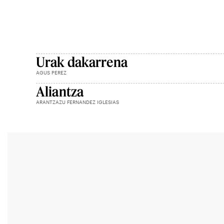
Urak dakarrena
AGUS PEREZ
Aliantza
ARANTZAZU FERNANDEZ IGLESIAS