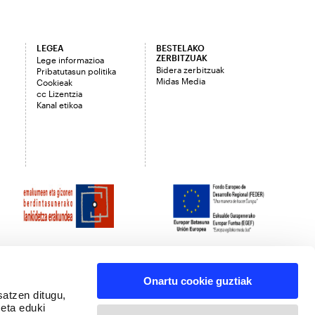
LEGEA
BESTELAKO
ZERBITZUAK
Lege informazioa
Bidera zerbitzuak
Pribatutasun politika
Midas Media
Cookieak
cc Lizentzia
Kanal etikoa
Onartu cookie guztiak
satzen ditugu,
 eta eduki