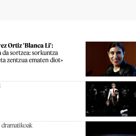
z Ortiz 'Blanca Li':
a da sortzea: sorkuntza
eta zentzua ematen diot»
t
n dramatikoak