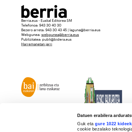
Berria.eus - Euskal Editorea SM
Telefonoa: 943 30 40 30
Bezero arreta: 943 30 43 45 | laguna@berria.eus
Webgunea:
webgunea@berria.eus
Publizitatea:
publi@bidera.eus
Harremanetan jarri
Datuen erabilera ardurat
Guk eta
gure 1022 kideek
cookie bezalako teknologia