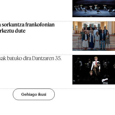
a sorkuntza frankofonian
urkeztu dute
kak batuko dira Dantzaren 35.
Gehiago ikusi