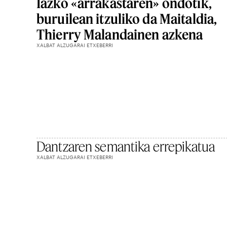
Iazko «arrakastaren» ondotik,
buruilean itzuliko da Maitaldia,
Thierry Malandainen azkena
XALBAT ALZUGARAI ETXEBERRI
Dantzaren semantika errepikatua
XALBAT ALZUGARAI ETXEBERRI