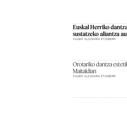
Euskal Herriko dantz
sustatzeko aliantza a
XALBAT ALZUGARAI ETXEBERRI
Orotariko dantza esteti
Maitaldian
XALBAT ALZUGARAI ETXEBERRI