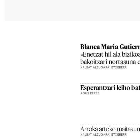
Blanca Maria Gutierre
«Enetzat hil ala biziko
bakoitzari nortasuna 
XALBAT ALZUGARAI ETXEBERRI
Esperantzari leiho ba
AGUS PEREZ
Arroka arteko maitasu
XALBAT ALZUGARAI ETXEBERRI