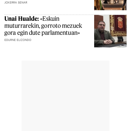
JOXERRA SENAR
Unai Hualde:
«Eskuin
muturrarekin, gorroto mezuek
gora egin dute parlamentuan»
EDURNE ELIZONDO