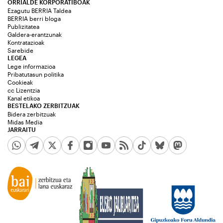
ORRIALDE KORPORATIBOAK
Ezagutu BERRIA Taldea
BERRIA berri bloga
Publizitatea
Galdera-erantzunak
Kontratazioak
Sarebide
LEGEA
Lege informazioa
Pribatutasun politika
Cookieak
cc Lizentzia
Kanal etikoa
BESTELAKO ZERBITZUAK
Bidera zerbitzuak
Midas Media
JARRAITU