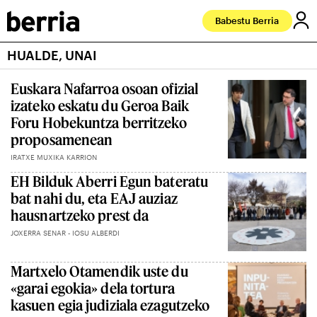
Babestu Berria
HUALDE, UNAI
Euskara Nafarroa osoan ofizial
izateko eskatu du Geroa Baik
Foru Hobekuntza berritzeko
proposamenean
IRATXE MUXIKA KARRION
EH Bilduk Aberri Egun bateratu
bat nahi du, eta EAJ auziaz
hausnartzeko prest da
JOXERRA SENAR - IOSU ALBERDI
Martxelo Otamendik uste du
«garai egokia» dela tortura
kasuen egia judiziala ezagutzeko