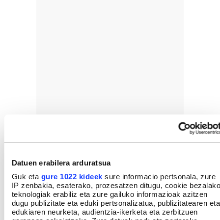
Datuen erabilera arduratsua
Guk eta
gure 1022 kideek
sure informacio pertsonala, zure
IP zenbakia, esaterako, prozesatzen ditugu, cookie bezalak
teknologiak erabiliz eta zure gailuko informazioak azitzen
dugu publizitate eta eduki pertsonalizatua, publizitatearen eta
edukiaren neurketa, audientzia-ikerketa eta zerbitzuen