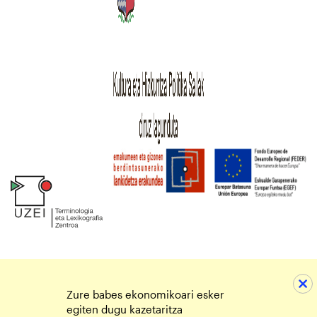
Zure babes ekonomikoari esker
egiten dugu kazetaritza