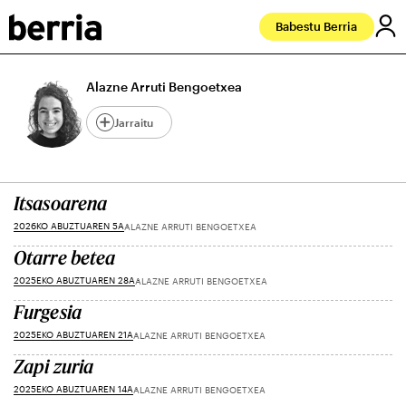
Babestu Berria
Alazne Arruti Bengoetxea
Jarraitu
Itsasoarena
2026KO ABUZTUAREN 5A
ALAZNE ARRUTI BENGOETXEA
Otarre betea
2025EKO ABUZTUAREN 28A
ALAZNE ARRUTI BENGOETXEA
Furgesia
2025EKO ABUZTUAREN 21A
ALAZNE ARRUTI BENGOETXEA
Zapi zuria
2025EKO ABUZTUAREN 14A
ALAZNE ARRUTI BENGOETXEA