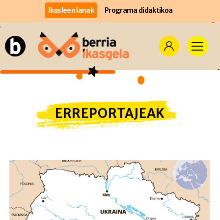
Ikasleen lanak
Programa didaktikoa
ERREPORTAJEAK