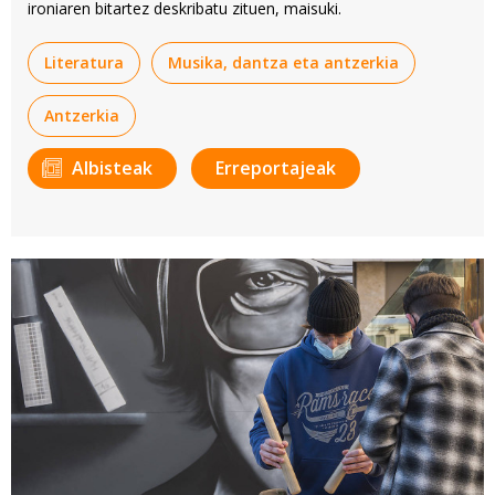
ironiaren bitartez deskribatu zituen, maisuki.
Literatura
Musika, dantza eta antzerkia
Antzerkia
Albisteak
Erreportajeak