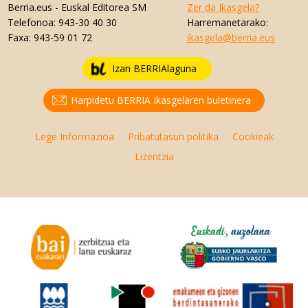
Berria.eus
- Euskal Editorea SM
Zer da Ikasgela?
Telefonoa:
943-30 40 30
Harremanetarako:
Faxa:
943-59 01 72
ikasgela@berria.eus
Izan BERRIAlaguna
Harpidetu BERRIA Ikasgelaren buletinera
Lege Informazioa
Pribatutasun politika
Cookieak
Lizentzia