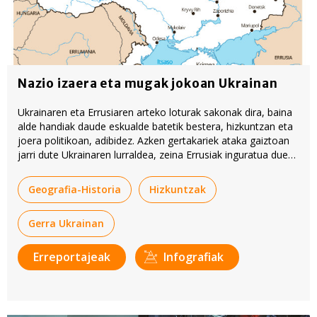
Nazio izaera eta mugak jokoan Ukrainan
Ukrainaren eta Errusiaren arteko loturak sakonak dira, baina
alde handiak daude eskualde batetik bestera, hizkuntzan eta
joera politikoan, adibidez. Azken gertakariek ataka gaiztoan
jarri dute Ukrainaren lurraldea, zeina Errusiak inguratua duen;
horixe baliatu du herrialde hari eraso egiteko.
Geografia-Historia
Hizkuntzak
Gerra Ukrainan
Erreportajeak
Infografiak