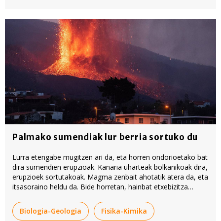
Palmako sumendiak lur berria sortuko du
Lurra etengabe mugitzen ari da, eta horren ondorioetako bat
dira sumendien erupzioak. Kanaria uharteak bolkanikoak dira,
erupzioek sortutakoak. Magma zenbait ahotatik atera da, eta
itsasoraino heldu da. Bide horretan, hainbat etxebizitza
suntsitu eta laborantzarako lurrak hondatu ditu labak: hain
zuzen gerora lur bihurtuko den labak.
Biologia-Geologia
Fisika-Kimika