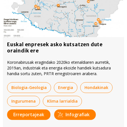
Euskal enpresek asko kutsatzen dute
oraindik ere
Koronabirusak eragindako 2020ko etenaldiaren aurretik,
2019an, industriak eta energia ekoizle handiek kutsadura
handia sortu zuten, PRTR erregistroaren arabera.
Biologia-Geologia
Energia
Hondakinak
Ingurumena
Klima larrialdia
Erreportajeak
Infografiak