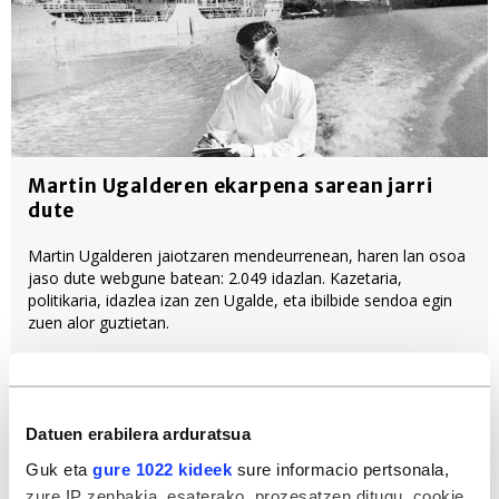
Martin Ugalderen ekarpena sarean jarri
dute
Martin Ugalderen jaiotzaren mendeurrenean, haren lan osoa
jaso dute webgune batean: 2.049 idazlan. Kazetaria,
politikaria, idazlea izan zen Ugalde, eta ibilbide sendoa egin
zuen alor guztietan.
Geografia-Historia
Literatura
Euskal prentsa
Euskalgintza
Euskara
Datuen erabilera arduratsua
Guk eta
gure 1022 kideek
sure informacio pertsonala,
Albisteak
Bideoak
zure IP zenbakia, esaterako, prozesatzen ditugu, cookie