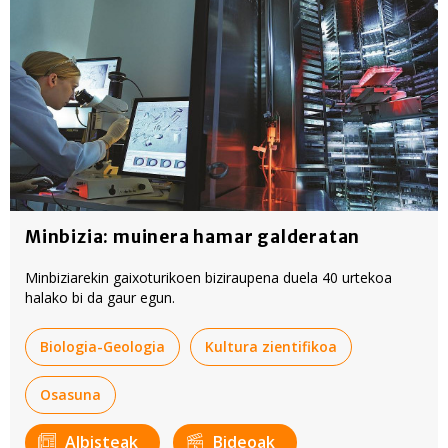
Minbizia: muinera hamar galderatan
Minbiziarekin gaixoturikoen biziraupena duela 40 urtekoa
halako bi da gaur egun.
Biologia-Geologia
Kultura zientifikoa
Osasuna
Albisteak
Bideoak