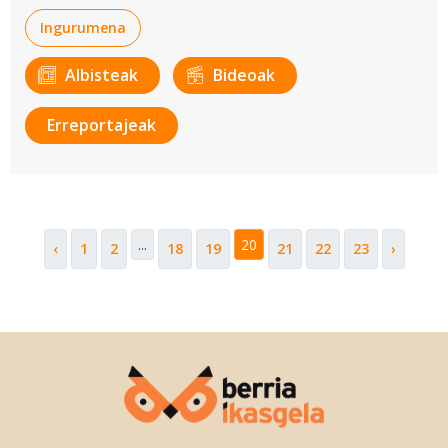
Ingurumena
Albisteak
Bideoak
Erreportajeak
...
20
‹
1
2
18
19
21
22
23
›