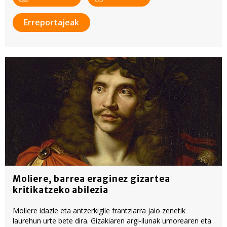
Erreportajeak
Moliere, barrea eraginez gizartea
kritikatzeko abilezia
Moliere idazle eta antzerkigile frantziarra jaio zenetik
laurehun urte bete dira. Gizakiaren argi-ilunak umorearen eta