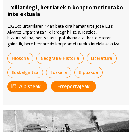
Txillardegi, herriarekin konprometitutako
intelektuala
2022ko urtarrilaren 14an bete dira hamar urte Jose Luis
Alvarez Enparantza 'Txillardegi' hil zela. Idazlea,
hizkuntzalaria, pentsalaria, politikaria eta, beste ezeren
gainetik, bere herriarekin konprometitutako intelektuala izan
zen.
Filosofia
Geografia-Historia
Literatura
Euskalgintza
Euskara
Gipuzkoa
Albisteak
Erreportajeak