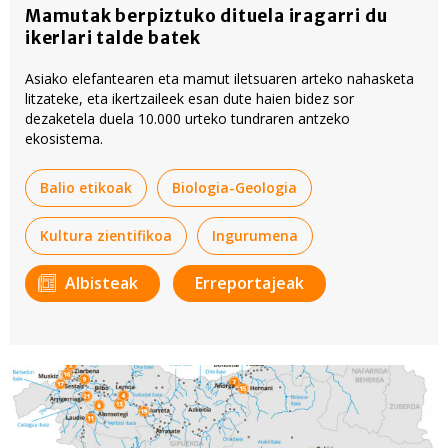
Mamutak berpiztuko dituela iragarri du
ikerlari talde batek
Asiako elefantearen eta mamut iletsuaren arteko nahasketa
litzateke, eta ikertzaileek esan dute haien bidez sor
dezaketela duela 10.000 urteko tundraren antzeko
ekosistema.
Balio etikoak
Biologia-Geologia
Kultura zientifikoa
Ingurumena
Albisteak
Erreportajeak