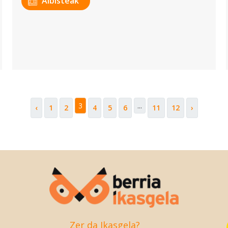
Albisteak
3
...
‹
1
2
4
5
6
11
12
›
Zer da Ikasgela?