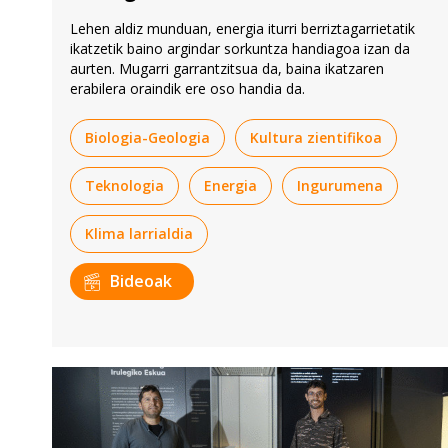
Lehen aldiz munduan, energia iturri berriztagarrietatik
ikatzetik baino argindar sorkuntza handiagoa izan da
aurten. Mugarri garrantzitsua da, baina ikatzaren
erabilera oraindik ere oso handia da.
Biologia-Geologia
Kultura zientifikoa
Teknologia
Energia
Ingurumena
Klima larrialdia
Bideoak