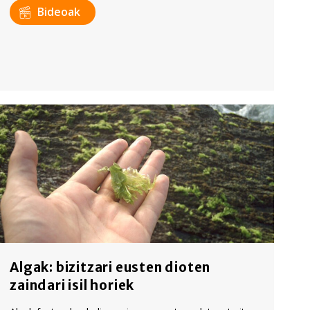
Bideoak
Algak: bizitzari eusten dioten
zaindari isil horiek