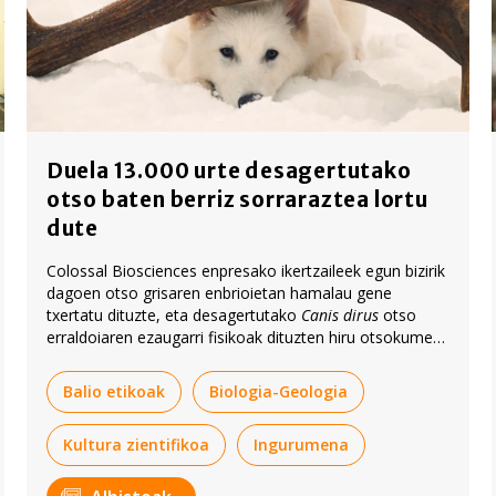
Duela 13.000 urte desagertutako
otso baten berriz sorraraztea lortu
dute
Colossal Biosciences enpresako ikertzaileek egun bizirik
dagoen otso grisaren enbrioietan hamalau gene
txertatu dituzte, eta desagertutako
Canis dirus
otso
erraldoiaren ezaugarri fisikoak dituzten hiru otsokume
lortu.
Balio etikoak
Biologia-Geologia
Kultura zientifikoa
Ingurumena