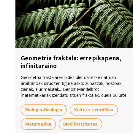
Geometria fraktala: errepikapena,
infinituraino
Geometria fraktalaren bidez uler daitezke naturan
arbitrarioak diruditen figura asko: zuhaitzak, hostoak,
zainak, elur malutak... Benoit Mandelbrot
matematikariak izendatu zituen fraktalak, duela 50 urte.
Biologia-Geologia
Kultura zientifikoa
Matematika
Biodibertsitatea