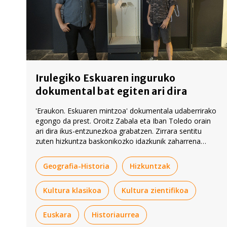
Irulegiko Eskuaren inguruko
dokumental bat egiten ari dira
'Eraukon. Eskuaren mintzoa' dokumentala udaberrirako
egongo da prest. Oroitz Zabala eta Iban Toledo orain
ari dira ikus-entzunezkoa grabatzen. Zirrara sentitu
zuten hizkuntza baskonikozko idazkunik zaharrena
aurkitu zela jakitean: «Egun batetik bestera bihurtu zen
gure herriaren pop ikono bat».
Geografia-Historia
Hizkuntzak
Kultura klasikoa
Kultura zientifikoa
Euskara
Historiaurrea