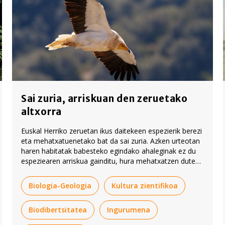
Sai zuria, arriskuan den zeruetako
altxorra
Euskal Herriko zeruetan ikus daitekeen espezierik berezi
eta mehatxatuenetako bat da sai zuria. Azken urteotan
haren habitatak babesteko egindako ahaleginak ez du
espeziearen arriskua gainditu, hura mehatxatzen duten
arrazoiak ere ez direlako desagertu.
Biologia-Geologia
Kultura zientifikoa
Biodibertsitatea
Ingurumena