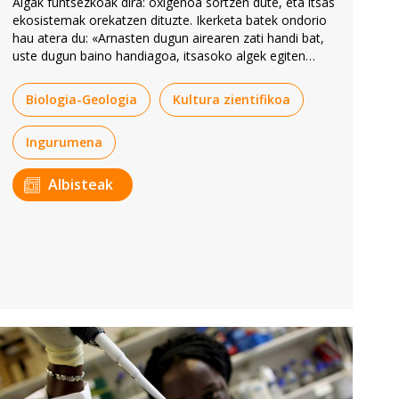
Algak funtsezkoak dira: oxigenoa sortzen dute, eta itsas
ekosistemak orekatzen dituzte. Ikerketa batek ondorio
hau atera du: «Arnasten dugun airearen zati handi bat,
uste dugun baino handiagoa, itsasoko algek egiten
duten lanari zor diogu».
Biologia-Geologia
Kultura zientifikoa
Ingurumena
Albisteak