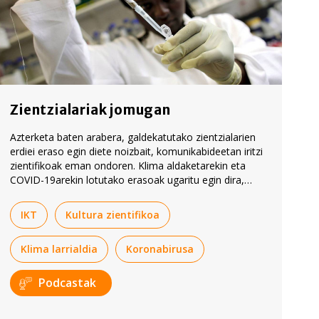
Zientzialariak jomugan
Azterketa baten arabera, galdekatutako zientzialarien
erdiei eraso egin diete noizbait, komunikabideetan iritzi
zientifikoak eman ondoren. Klima aldaketarekin eta
COVID-19arekin lotutako erasoak ugaritu egin dira,
besteak beste.
IKT
Kultura zientifikoa
Klima larrialdia
Koronabirusa
Podcastak