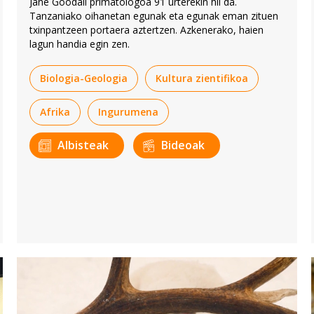
Jane Goodall primatologoa 91 urterekin hil da.
Tanzaniako oihanetan egunak eta egunak eman zituen
txinpantzeen portaera aztertzen. Azkenerako, haien
lagun handia egin zen.
Biologia-Geologia
Kultura zientifikoa
Afrika
Ingurumena
Albisteak
Bideoak