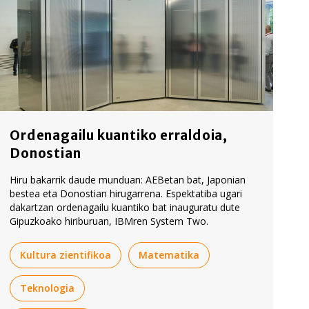
Ordenagailu kuantiko erraldoia,
Donostian
Hiru bakarrik daude munduan: AEBetan bat, Japonian
bestea eta Donostian hirugarrena. Espektatiba ugari
dakartzan ordenagailu kuantiko bat inauguratu dute
Gipuzkoako hiriburuan, IBMren System Two.
Kultura zientifikoa
Matematika
Teknologia