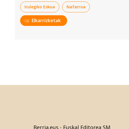
Irulegiko Eskua
Nafarroa
Elkarrizketak
Berria.eus
- Euskal Editorea SM