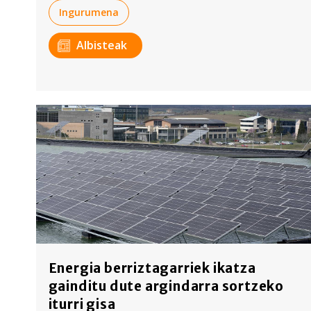
Ingurumena
Albisteak
Energia berriztagarriek ikatza
gainditu dute argindarra sortzeko
iturri gisa