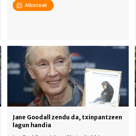
Albisteak
Jane Goodall zendu da, txinpantzeen
lagun handia