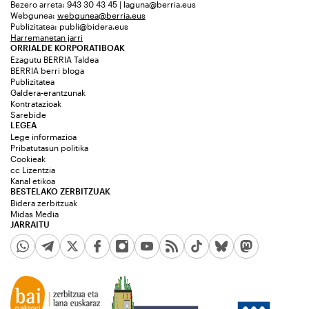
Bezero arreta: 943 30 43 45 | laguna@berria.eus
Webgunea:
webgunea@berria.eus
Publizitatea:
publi@bidera.eus
Harremanetan jarri
ORRIALDE KORPORATIBOAK
Ezagutu BERRIA Taldea
BERRIA berri bloga
Publizitatea
Galdera-erantzunak
Kontratazioak
Sarebide
LEGEA
Lege informazioa
Pribatutasun politika
Cookieak
cc Lizentzia
Kanal etikoa
BESTELAKO ZERBITZUAK
Bidera zerbitzuak
Midas Media
JARRAITU