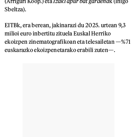
(Arriguri Koop.) eta
Izaki apur bat gardena
k (Iñigo
Sbeltza).
EITBk, era berean, jakinarazi du 2025. urtean 9,3
milioi euro inbertitu zituela Euskal Herriko
ekoizpen zinematografikoan eta telesailetan —%71
euskarazko ekoizpenetarako erabili zuten—.