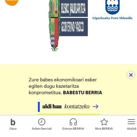
Zure babes ekonomikoari esker
egiten dugu kazetaritza
konprometitua.
BABESTU BERRIA
Egin zure ekarpena
Gaur
Azken berriak
Entzun BERRIA
Nire BERRIA
Atalak