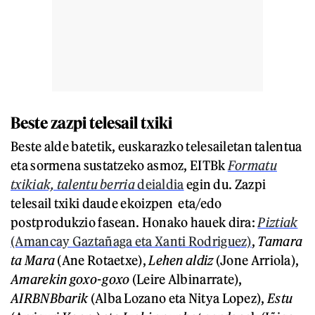
Beste zazpi telesail txiki
Beste alde batetik, euskarazko telesailetan talentua
eta sormena sustatzeko asmoz, EITBk
Formatu
txikiak, talentu berria
deialdia
egin du. Zazpi
telesail txiki daude ekoizpen eta/edo
postprodukzio fasean. Honako hauek dira:
Piztiak
(Amancay Gaztañaga eta Xanti Rodriguez)
,
Tamara
ta Mara
(Ane Rotaetxe),
Lehen aldiz
(Jone Arriola),
Amarekin goxo-goxo
(Leire Albinarrate),
AIRBNBbarik
(Alba Lozano eta Nitya Lopez),
Estu