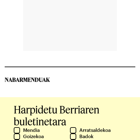
NABARMENDUAK
Harpidetu Berriaren
buletinetara
Mendia
Arratsaldekoa
Goizekoa
Badok