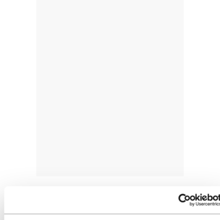
Aurten, euskarazko honako film hauek
estreinatuko dituzte:
Azken agurra
(Koldo