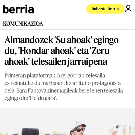
Babestu Berria
KOMUNIKAZIOA
Almandozek 'Su ahoak' egingo
du, 'Hondar ahoak' eta 'Zeru
ahoak' telesailen jarraipena
Primeran plataformak 'Argi gorriak' telesaila
estreinatuko du martxoan, Itziar Ituño protagonista
dela. Sara Fantova zinemagileak bere lehen telesaila
egingo du: 'Heldu gara'.