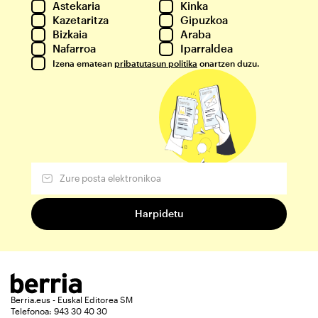
Astekaria
Kinka
Kazetaritza
Gipuzkoa
Bizkaia
Araba
Nafarroa
Iparraldea
Izena ematean
pribatutasun politika
onartzen duzu.
Berria.eus - Euskal Editorea SM
Telefonoa: 943 30 40 30