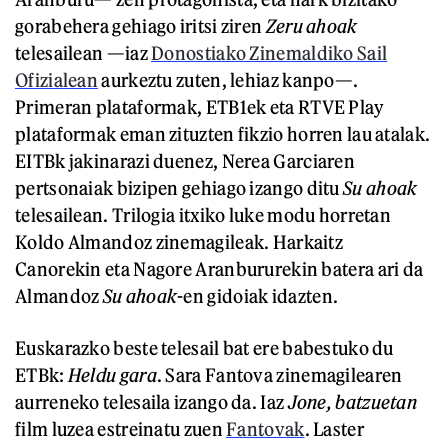
gorabehera gehiago iritsi ziren
Zeru ahoak
telesailean —iaz
Donostiako Zinemaldiko Sail
Ofizialean
aurkeztu zuten, lehiaz kanpo—.
Primeran plataformak, ETB1ek eta RTVE Play
plataformak eman zituzten fikzio horren lau atalak.
EITBk jakinarazi duenez, Nerea Garciaren
pertsonaiak bizipen gehiago izango ditu
Su ahoak
telesailean. Trilogia itxiko luke modu horretan
Koldo Almandoz zinemagileak. Harkaitz
Canorekin eta Nagore Aranbururekin batera ari da
Almandoz
Su ahoak
-en gidoiak idazten.
Euskarazko beste telesail bat ere babestuko du
ETBk:
Heldu gara
. Sara Fantova zinemagilearen
aurreneko telesaila izango da. Iaz
Jone, batzuetan
film luzea estreinatu zuen
Fantovak
. Laster