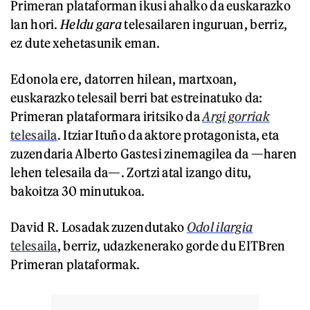
Primeran plataforman ikusi ahalko da euskarazko
lan hori.
Heldu gara
telesailaren inguruan, berriz,
ez dute xehetasunik eman.
Edonola ere, datorren hilean, martxoan,
euskarazko telesail berri bat estreinatuko da:
Primeran plataformara iritsiko da
Argi gorriak
telesaila
. Itziar Ituño da aktore protagonista, eta
zuzendaria Alberto Gastesi zinemagilea da —haren
lehen telesaila da—. Zortzi atal izango ditu,
bakoitza 30 minutukoa.
David R. Losadak zuzendutako
Odol ilargia
telesaila
, berriz, udazkenerako gorde du EITBren
Primeran plataformak.