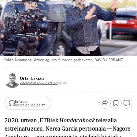
Koldo Almandoz, 'Azken agurra' filmaren grabaketan. DAVID HERRANZ
Urtzi Urkizu
2026KO OTSAILAREN 19A
13:00
Entzun
00:00:00
00:03:57
2020. urtean, ETB1ek
Hondar ahoak
telesaila
estreinatu zuen. Nerea Garcia pertsonaia —Nagore
Aranburu— zen protagonista, eta hark bizitako