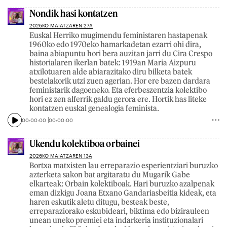
Nondik hasi kontatzen
2026KO MAIATZAREN 27A
Euskal Herriko mugimendu feministaren hastapenak
1960ko edo 1970eko hamarkadetan ezarri ohi dira,
baina abiapuntu hori bera auzitan jarri du Cira Crespo
historialaren ikerlan batek: 1919an Maria Aizpuru
atxilotuaren alde abiarazitako diru bilketa batek
bestelakorik utzi zuen agerian. Hor ere bazen dardara
feministarik dagoeneko. Eta eferbeszentzia kolektibo
hori ez zen alferrik galdu gerora ere. Hortik has liteke
kontatzen euskal genealogia feminista.
00:00:00
00:00:00
Ukendu kolektiboa orbainei
2026KO MAIATZAREN 13A
Bortxa matxisten lau erreparazio esperientziari buruzko
azterketa sakon bat argitaratu du Mugarik Gabe
elkarteak: Orbain kolektiboak. Hari buruzko azalpenak
eman dizkigu Joana Etxano Gandariasbeitia kideak, eta
haren eskutik aletu ditugu, besteak beste,
erreparaziorako eskubideari, biktima edo bizirauleen
unean uneko premiei eta indarkeria instituzionalari