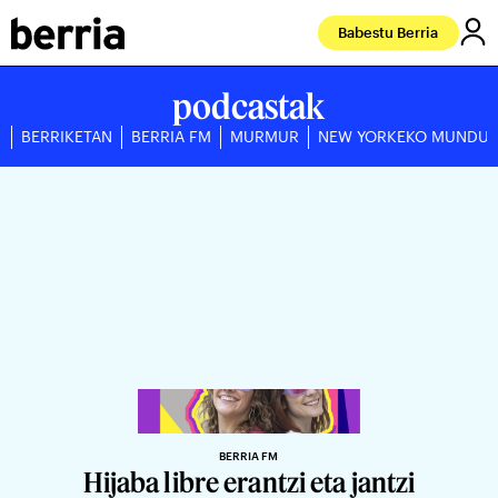
Babestu Berria
podcastak
BERRIKETAN
BERRIA FM
MURMUR
NEW YORKEKO MUNDU
BERRIA FM
Hijaba libre erantzi eta jantzi