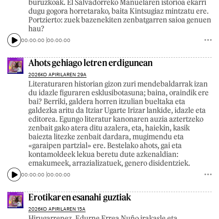
buruzkoak. El Salvadorreko Manuelaren istorioa ekarri
dugu gogora horretarako, baita Kintsugiaz mintzatu ere.
Portzierto: zuek bazenekiten zenbatgarren saioa genuen
hau?
00:00:00
00:00:00
Ahots gehiago letren erdigunean
2026KO APIRILAREN 29A
Literaturaren historian gizon zuri mendebaldarrak izan
du idazle figuraren esklusibotasuna; baina, oraindik ere
bai? Berriki, galdera horren itzulian bueltaka eta
galdezka aritu da Itziar Ugarte Irizar lankide, idazle eta
editorea. Egungo literatur kanonaren auzia aztertzeko
zenbait gako atera ditu azalera, eta, haiekin, kasik
baiezta litezke zenbait dardara, mugimendu eta
«garaipen partzial» ere. Bestelako ahots, gai eta
kontamoldeek lekua beretu dute azkenaldian:
emakumeek, arrazializatuek, genero disidentziek.
00:00:00
00:00:00
Erotikaren esanahi guztiak
2026KO APIRILAREN 15A
Hirugarrenez, Edurne Errea Nuño irakasle eta