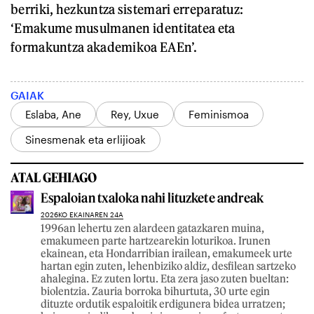
berriki, hezkuntza sistemari erreparatuz:
‘Emakume musulmanen identitatea eta
formakuntza akademikoa EAEn’.
GAIAK
Eslaba, Ane
Rey, Uxue
Feminismoa
Sinesmenak eta erlijioak
ATAL GEHIAGO
Espaloian txaloka nahi lituzkete andreak
2026KO EKAINAREN 24A
1996an lehertu zen alardeen gatazkaren muina,
emakumeen parte hartzearekin loturikoa. Irunen
ekainean, eta Hondarribian irailean, emakumeek urte
hartan egin zuten, lehenbiziko aldiz, desfilean sartzeko
ahalegina. Ez zuten lortu. Eta zera jaso zuten bueltan:
biolentzia. Zauria borroka bihurtuta, 30 urte egin
dituzte ordutik espaloitik erdigunera bidea urratzen;