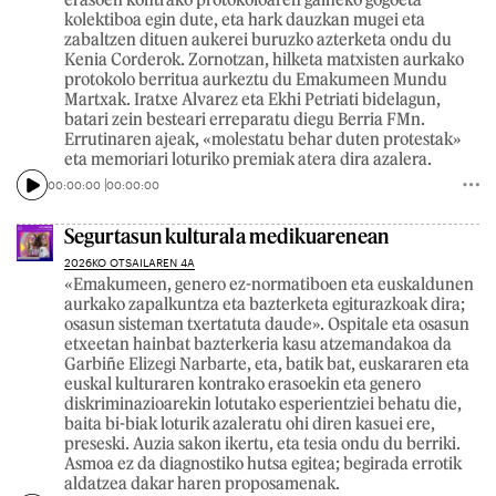
kolektiboa egin dute, eta hark dauzkan mugei eta
zabaltzen dituen aukerei buruzko azterketa ondu du
Kenia Corderok. Zornotzan, hilketa matxisten aurkako
protokolo berritua aurkeztu du Emakumeen Mundu
Martxak. Iratxe Alvarez eta Ekhi Petriati bidelagun,
batari zein besteari erreparatu diegu Berria FMn.
Errutinaren ajeak, «molestatu behar duten protestak»
eta memoriari loturiko premiak atera dira azalera.
00:00:00
00:00:00
Segurtasun kulturala medikuarenean
2026KO OTSAILAREN 4A
«Emakumeen, genero ez-normatiboen eta euskaldunen
aurkako zapalkuntza eta bazterketa egiturazkoak dira;
osasun sisteman txertatuta daude». Ospitale eta osasun
etxeetan hainbat bazterkeria kasu atzemandakoa da
Garbiñe Elizegi Narbarte, eta, batik bat, euskararen eta
euskal kulturaren kontrako erasoekin eta genero
diskriminazioarekin lotutako esperientziei behatu die,
baita bi-biak loturik azaleratu ohi diren kasuei ere,
preseski. Auzia sakon ikertu, eta tesia ondu du berriki.
Asmoa ez da diagnostiko hutsa egitea; begirada errotik
aldatzea dakar haren proposamenak.