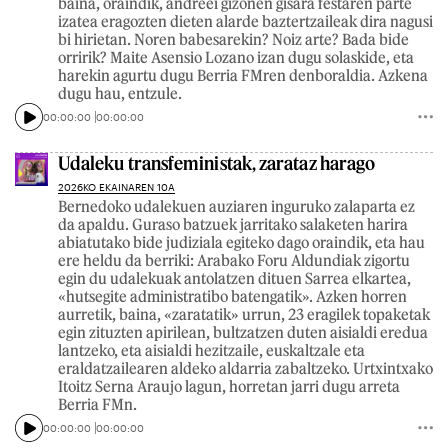
baina, oraindik, andreei gizonen gisara festaren parte
izatea eragozten dieten alarde baztertzaileak dira nagusi
bi hirietan. Noren babesarekin? Noiz arte? Bada bide
orririk? Maite Asensio Lozano izan dugu solaskide, eta
harekin agurtu dugu Berria FMren denboraldia. Azkena
dugu hau, entzule.
00:00:00
00:00:00
Udaleku transfeministak, zarataz harago
2026KO EKAINAREN 10A
Bernedoko udalekuen auziaren inguruko zalaparta ez
da apaldu. Guraso batzuek jarritako salaketen harira
abiatutako bide judiziala egiteko dago oraindik, eta hau
ere heldu da berriki: Arabako Foru Aldundiak zigortu
egin du udalekuak antolatzen dituen Sarrea elkartea,
«hutsegite administratibo batengatik». Azken horren
aurretik, baina, «zaratatik» urrun, 23 eragilek topaketak
egin zituzten apirilean, bultzatzen duten aisialdi eredua
lantzeko, eta aisialdi hezitzaile, euskaltzale eta
eraldatzailearen aldeko aldarria zabaltzeko. Urtxintxako
Itoitz Serna Araujo lagun, horretan jarri dugu arreta
Berria FMn.
00:00:00
00:00:00