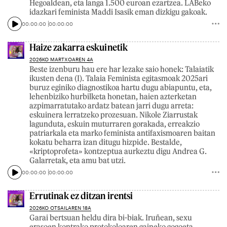
Hegoaldean, eta langa 1.500 euroan ezartzea. LABeko
idazkari feminista Maddi Isasik eman dizkigu gakoak.
00:00:00
00:00:00
Haize zakarra eskuinetik
2026KO MARTXOAREN 4A
Beste izenburu hau ere har lezake saio honek: Talaiatik
ikusten dena (I). Talaia Feminista egitasmoak 2025ari
buruz eginiko diagnostikoa hartu dugu abiapuntu, eta,
lehenbiziko hurbilketa honetan, haien azterketan
azpimarratutako ardatz batean jarri dugu arreta:
eskuinera lerratzeko prozesuan. Nikole Ziarrustak
lagunduta, eskuin muturraren gorakada, erreakzio
patriarkala eta marko feminista antifaxismoaren baitan
kokatu beharra izan ditugu hizpide. Bestalde,
«kriptoprofeta» kontzeptua aurkeztu digu Andrea G.
Galarretak, eta amu bat utzi.
00:00:00
00:00:00
Errutinak ez ditzan irentsi
2026KO OTSAILAREN 18A
Garai bertsuan heldu dira bi-biak. Iruñean, sexu
erasoen kontrako protokoloaren gaineko gogoeta