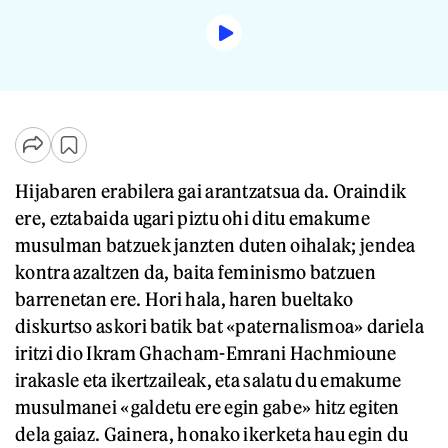
Hijabaren erabilera gai arantzatsua da. Oraindik
ere, eztabaida ugari piztu ohi ditu emakume
musulman batzuek janzten duten oihalak; jendea
kontra azaltzen da, baita feminismo batzuen
barrenetan ere. Hori hala, haren bueltako
diskurtso askori batik bat «paternalismoa» dariela
iritzi dio Ikram Ghacham-Emrani Hachmioune
irakasle eta ikertzaileak, eta salatu du emakume
musulmanei «galdetu ere egin gabe» hitz egiten
dela gaiaz. Gainera, honako ikerketa hau egin du