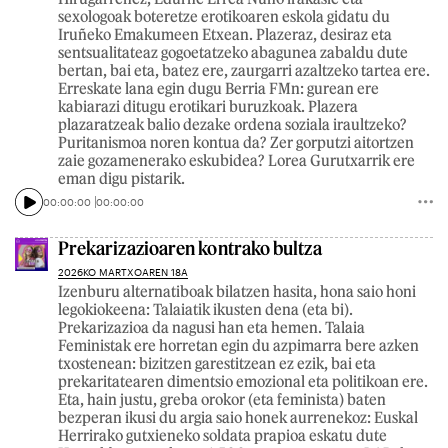
sexologoak boteretze erotikoaren eskola gidatu du
Iruñeko Emakumeen Etxean. Plazeraz, desiraz eta
sentsualitateaz gogoetatzeko abagunea zabaldu dute
bertan, bai eta, batez ere, zaurgarri azaltzeko tartea ere.
Erreskate lana egin dugu Berria FMn: gurean ere
kabiarazi ditugu erotikari buruzkoak. Plazera
plazaratzeak balio dezake ordena soziala iraultzeko?
Puritanismoa noren kontua da? Zer gorputzi aitortzen
zaie gozamenerako eskubidea? Lorea Gurutxarrik ere
eman digu pistarik.
00:00:00
00:00:00
Prekarizazioaren kontrako bultza
2026KO MARTXOAREN 18A
Izenburu alternatiboak bilatzen hasita, hona saio honi
legokiokeena: Talaiatik ikusten dena (eta bi).
Prekarizazioa da nagusi han eta hemen. Talaia
Feministak ere horretan egin du azpimarra bere azken
txostenean: bizitzen garestitzean ez ezik, bai eta
prekaritatearen dimentsio emozional eta politikoan ere.
Eta, hain justu, greba orokor (eta feminista) baten
bezperan ikusi du argia saio honek aurrenekoz: Euskal
Herrirako gutxieneko soldata prapioa eskatu dute