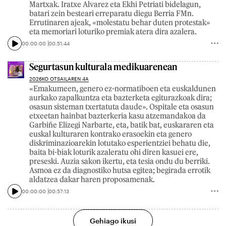
Martxak. Iratxe Alvarez eta Ekhi Petriati bidelagun,
batari zein besteari erreparatu diegu Berria FMn.
Errutinaren ajeak, «molestatu behar duten protestak»
eta memoriari loturiko premiak atera dira azalera.
00:00:00
00:51:44
Segurtasun kulturala medikuarenean
2026KO OTSAILAREN 4A
«Emakumeen, genero ez-normatiboen eta euskaldunen
aurkako zapalkuntza eta bazterketa egiturazkoak dira;
osasun sisteman txertatuta daude». Ospitale eta osasun
etxeetan hainbat bazterkeria kasu atzemandakoa da
Garbiñe Elizegi Narbarte, eta, batik bat, euskararen eta
euskal kulturaren kontrako erasoekin eta genero
diskriminazioarekin lotutako esperientziei behatu die,
baita bi-biak loturik azaleratu ohi diren kasuei ere,
preseski. Auzia sakon ikertu, eta tesia ondu du berriki.
Asmoa ez da diagnostiko hutsa egitea; begirada errotik
aldatzea dakar haren proposamenak.
00:00:00
00:57:13
Gehiago ikusi