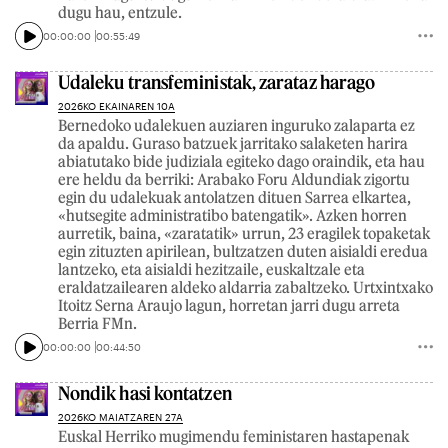
dugu hau, entzule.
00:00:00
00:55:49
Udaleku transfeministak, zarataz harago
2026KO EKAINAREN 10A
Bernedoko udalekuen auziaren inguruko zalaparta ez
da apaldu. Guraso batzuek jarritako salaketen harira
abiatutako bide judiziala egiteko dago oraindik, eta hau
ere heldu da berriki: Arabako Foru Aldundiak zigortu
egin du udalekuak antolatzen dituen Sarrea elkartea,
«hutsegite administratibo batengatik». Azken horren
aurretik, baina, «zaratatik» urrun, 23 eragilek topaketak
egin zituzten apirilean, bultzatzen duten aisialdi eredua
lantzeko, eta aisialdi hezitzaile, euskaltzale eta
eraldatzailearen aldeko aldarria zabaltzeko. Urtxintxako
Itoitz Serna Araujo lagun, horretan jarri dugu arreta
Berria FMn.
00:00:00
00:44:50
Nondik hasi kontatzen
2026KO MAIATZAREN 27A
Euskal Herriko mugimendu feministaren hastapenak