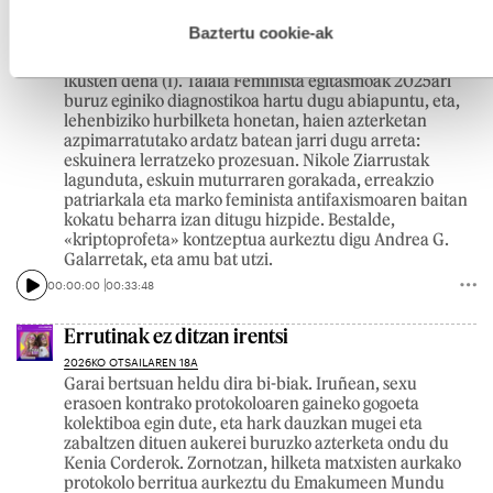
Haize zakarra eskuinetik
hau onartuz gero, teknologia hori erabiltzeko baimen
esplizitua ematen diguzu.
Gehiago irakurri
Baztertu cookie-ak
2026KO MARTXOAREN 4A
Beste izenburu hau ere har lezake saio honek: Talaiatik
ikusten dena (I). Talaia Feminista egitasmoak 2025ari
buruz eginiko diagnostikoa hartu dugu abiapuntu, eta,
lehenbiziko hurbilketa honetan, haien azterketan
azpimarratutako ardatz batean jarri dugu arreta:
eskuinera lerratzeko prozesuan. Nikole Ziarrustak
lagunduta, eskuin muturraren gorakada, erreakzio
patriarkala eta marko feminista antifaxismoaren baitan
kokatu beharra izan ditugu hizpide. Bestalde,
«kriptoprofeta» kontzeptua aurkeztu digu Andrea G.
Galarretak, eta amu bat utzi.
00:00:00
00:33:48
Errutinak ez ditzan irentsi
2026KO OTSAILAREN 18A
Garai bertsuan heldu dira bi-biak. Iruñean, sexu
erasoen kontrako protokoloaren gaineko gogoeta
kolektiboa egin dute, eta hark dauzkan mugei eta
zabaltzen dituen aukerei buruzko azterketa ondu du
Kenia Corderok. Zornotzan, hilketa matxisten aurkako
protokolo berritua aurkeztu du Emakumeen Mundu