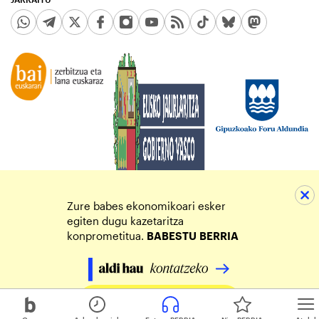
Zure babes ekonomikoari esker
egiten dugu kazetaritza
konprometitua.
BABESTU
BERRIA
Egin zure ekarpena