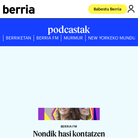
Babestu Berria
podcastak
BERRIKETAN
BERRIA FM
MURMUR
NEW YORKEKO MUNDU
BERRIA FM
Nondik hasi kontatzen