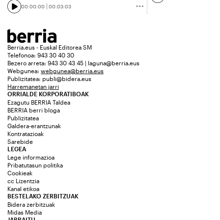
00:00:00
00:03:03
Berria.eus - Euskal Editorea SM
Telefonoa: 943 30 40 30
Bezero arreta: 943 30 43 45 | laguna@berria.eus
Webgunea:
webgunea@berria.eus
Publizitatea:
publi@bidera.eus
Harremanetan jarri
ORRIALDE KORPORATIBOAK
Ezagutu BERRIA Taldea
BERRIA berri bloga
Publizitatea
Galdera-erantzunak
Kontratazioak
Sarebide
LEGEA
Lege informazioa
Pribatutasun politika
Cookieak
cc Lizentzia
Kanal etikoa
BESTELAKO ZERBITZUAK
Bidera zerbitzuak
Midas Media
JARRAITU