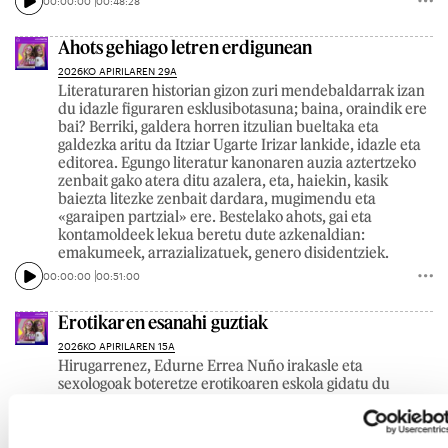
00:00:00
00:48:28
Ahots gehiago letren erdigunean
2026KO APIRILAREN 29A
Literaturaren historian gizon zuri mendebaldarrak izan
du idazle figuraren esklusibotasuna; baina, oraindik ere
bai? Berriki, galdera horren itzulian bueltaka eta
galdezka aritu da Itziar Ugarte Irizar lankide, idazle eta
editorea. Egungo literatur kanonaren auzia aztertzeko
zenbait gako atera ditu azalera, eta, haiekin, kasik
baiezta litezke zenbait dardara, mugimendu eta
«garaipen partzial» ere. Bestelako ahots, gai eta
kontamoldeek lekua beretu dute azkenaldian:
emakumeek, arrazializatuek, genero disidentziek.
00:00:00
00:51:00
Erotikaren esanahi guztiak
2026KO APIRILAREN 15A
Hirugarrenez, Edurne Errea Nuño irakasle eta
sexologoak boteretze erotikoaren eskola gidatu du
Iruñeko Emakumeen Etxean. Plazeraz, desiraz eta
sentsualitateaz gogoetatzeko abagunea zabaldu dute
bertan, bai eta, batez ere, zaurgarri azaltzeko tartea ere.