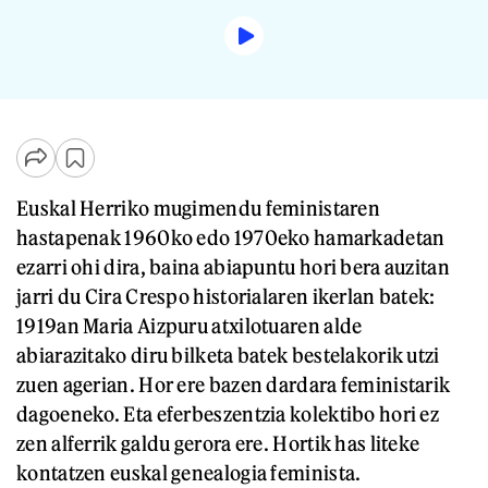
Euskal Herriko mugimendu feministaren
hastapenak 1960ko edo 1970eko hamarkadetan
ezarri ohi dira, baina abiapuntu hori bera auzitan
jarri du Cira Crespo historialaren ikerlan batek:
1919an Maria Aizpuru atxilotuaren alde
abiarazitako diru bilketa batek bestelakorik utzi
zuen agerian. Hor ere bazen dardara feministarik
dagoeneko. Eta eferbeszentzia kolektibo hori ez
zen alferrik galdu gerora ere. Hortik has liteke
kontatzen euskal genealogia feminista.