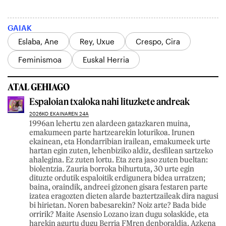
GAIAK
Eslaba, Ane
Rey, Uxue
Crespo, Cira
Feminismoa
Euskal Herria
ATAL GEHIAGO
Espaloian txaloka nahi lituzkete andreak
2026KO EKAINAREN 24A
1996an lehertu zen alardeen gatazkaren muina,
emakumeen parte hartzearekin loturikoa. Irunen
ekainean, eta Hondarribian irailean, emakumeek urte
hartan egin zuten, lehenbiziko aldiz, desfilean sartzeko
ahalegina. Ez zuten lortu. Eta zera jaso zuten bueltan:
biolentzia. Zauria borroka bihurtuta, 30 urte egin
dituzte ordutik espaloitik erdigunera bidea urratzen;
baina, oraindik, andreei gizonen gisara festaren parte
izatea eragozten dieten alarde baztertzaileak dira nagusi
bi hirietan. Noren babesarekin? Noiz arte? Bada bide
orririk? Maite Asensio Lozano izan dugu solaskide, eta
harekin agurtu dugu Berria FMren denboraldia. Azkena