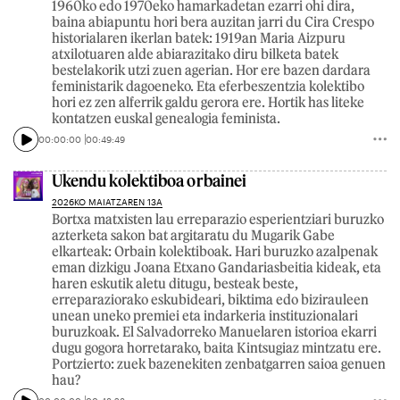
1960ko edo 1970eko hamarkadetan ezarri ohi dira,
baina abiapuntu hori bera auzitan jarri du Cira Crespo
historialaren ikerlan batek: 1919an Maria Aizpuru
atxilotuaren alde abiarazitako diru bilketa batek
bestelakorik utzi zuen agerian. Hor ere bazen dardara
feministarik dagoeneko. Eta eferbeszentzia kolektibo
hori ez zen alferrik galdu gerora ere. Hortik has liteke
kontatzen euskal genealogia feminista.
00:00:00
00:49:49
Ukendu kolektiboa orbainei
2026KO MAIATZAREN 13A
Bortxa matxisten lau erreparazio esperientziari buruzko
azterketa sakon bat argitaratu du Mugarik Gabe
elkarteak: Orbain kolektiboak. Hari buruzko azalpenak
eman dizkigu Joana Etxano Gandariasbeitia kideak, eta
haren eskutik aletu ditugu, besteak beste,
erreparaziorako eskubideari, biktima edo bizirauleen
unean uneko premiei eta indarkeria instituzionalari
buruzkoak. El Salvadorreko Manuelaren istorioa ekarri
dugu gogora horretarako, baita Kintsugiaz mintzatu ere.
Portzierto: zuek bazenekiten zenbatgarren saioa genuen
hau?