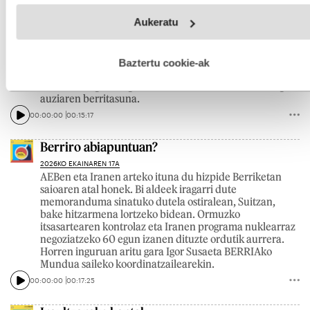
epaitegian ikertzen ari dira auzia. Gainera, zentroak
Webgune honek cookie propioak eta hirugarrenen cookie-
Aukeratu
aurrerantzean ezin izanen du diru publikorik jaso. Vida
fitxategiak erabiltzen ditu. Zure esperientzia eta zerbitzuak
Nuevan egon direnek salatu dute exorzismoak, tratu
hobetzeko asmoz, cookie teknologiaz baliatzen gara. Ohar
txarrak, konbertsio terapiak eta ezkontza behartuak
hau onartuz gero, teknologia hori erabiltzeko baimen
izan direla leku hartan. Isabel Jaurena BERRIAko
esplizitua ematen diguzu.
Gehiago irakurri
Baztertu cookie-ak
Gizarte saileko koordinatzaileak eta Ion Orzaiz
Nafarroako gizarte gaietako kazetariak kontatu dizkigute
auziaren berritasuna.
00:00:00
00:15:17
Berriro abiapuntuan?
2026KO EKAINAREN 17A
AEBen eta Iranen arteko ituna du hizpide Berriketan
saioaren atal honek. Bi aldeek iragarri dute
memoranduma sinatuko dutela ostiralean, Suitzan,
bake hitzarmena lortzeko bidean. Ormuzko
itsasartearen kontrolaz eta Iranen programa nuklearraz
negoziatzeko 60 egun izanen dituzte ordutik aurrera.
Horren inguruan aritu gara Igor Susaeta BERRIAko
Mundua saileko koordinatzailearekin.
00:00:00
00:17:25