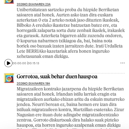
2026KO EKAINAREN 23A
Unibertsitatean sartzeko proba du hizpide Berriketan
saioaren atal honek. Aurten asko izan dira euskara
azterketan 0 eta 2 arteko notak jaso dituzten ikasleak,
Bilboko A ereduko ikastetxe batzuetan batez ere, eta
horregatik zalaparta sortu dute zenbait ikaslek, irakaslek
eta gurasok. Azterketa bigarren aldiz zuzendu ondoren,
0 kopurua nabarmen txikiagoa da, bai, baina nota
horiek oso baxuak izaten jarraitzen dute. Irati Urdalleta
Lete BERRIAko kazetariak afera honen inguruko
xehetasunak eman dizkigu.
00:00:00
00:15:13
Gorrotoa, suak behar duen hauspoa
2026KO EKAINAREN 19A
Migratzaileen kontrako jazarpena du hizpide Berriketan
saioaren atal honek. Irlandan istilu larriak eragin eta
migratzaileen aurkako ehizan aritu da eskuin muturreko
jendea. Neurri berean ez, baina hemen ere izan dira
istiluak migratzaileen kontra, Martzillan esaterako. Zizur
Nagusian ere ituan dute adingabe migratzaileentzako
zentroa. Gorroto diskurtsoak dira halako suak pizteko
hauspoa, eta horren inguruko azalpenak eman dizkigu