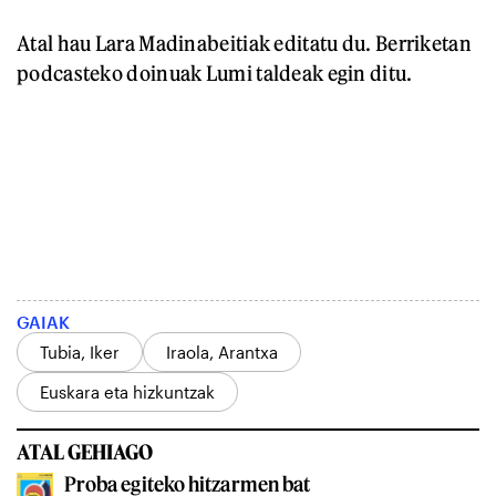
Atal hau Lara Madinabeitiak editatu du. Berriketan
podcasteko doinuak Lumi taldeak egin ditu.
GAIAK
Tubia, Iker
Iraola, Arantxa
Euskara eta hizkuntzak
ATAL GEHIAGO
Proba egiteko hitzarmen bat