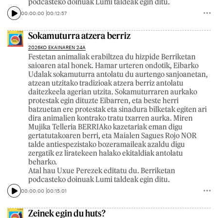
podcasteko doinuak Lumi taldeak egin ditu.
00:00:00
00:12:57
Sokamuturra atzera berriz
2026KO EKAINAREN 24A
Festetan animaliak erabiltzea du hizpide Berriketan
saioaren atal honek. Hamar urteren ondotik, Eibarko
Udalak sokamuturra antolatu du aurtengo sanjoanetan,
atzean utzitako tradizioak atzera berriz antolatu
daitezkeela agerian utzita. Sokamuturraren aurkako
protestak egin dituzte Eibarren, eta beste herri
batzuetan ere protestak eta sinadura bilketak egiten ari
dira animalien kontrako tratu txarren aurka. Miren
Mujika Telleria BERRIAko kazetariak eman digu
gertatutakoaren berri, eta Maialen Sagues Rojo NOR
talde antiespezistako bozeramaileak azaldu digu
zergatik ez liratekeen halako ekitaldiak antolatu
beharko.
Atal hau Uxue Perezek editatu du. Berriketan
podcasteko doinuak Lumi taldeak egin ditu.
00:00:00
00:15:01
Zeinek egin du huts?