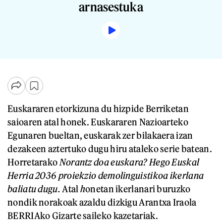
arnasestuka
Euskararen etorkizuna du hizpide Berriketan
saioaren atal honek. Euskararen Nazioarteko
Egunaren bueltan, euskarak zer bilakaera izan
dezakeen aztertuko dugu hiru ataleko serie batean.
Horretarako
Norantz doa euskara? Hego Euskal
Herria 2036 proiekzio demolinguistikoa
ikerlana
baliatu dugu.
Atal
h
onetan ikerlanari buruzko
nondik norakoak azaldu dizkigu Arantxa Iraola
BERRIAko Gizarte saileko kazetariak.