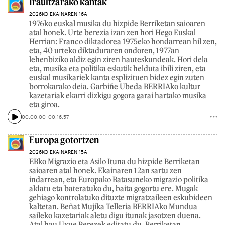
Iraultzarako kantak
2026KO EKAINAREN 16A
1976ko euskal musika du hizpide Berriketan saioaren
atal honek. Urte berezia izan zen hori Hego Euskal
Herrian: Franco diktadorea 1975eko hondarrean hil zen,
eta, 40 urteko diktaduraren ondoren, 1977an
lehenbiziko aldiz egin ziren hauteskundeak. Hori dela
eta, musika eta politika eskutik helduta ibili ziren, eta
euskal musikariek kanta esplizituen bidez egin zuten
borrokarako deia. Garbiñe Ubeda BERRIAko kultur
kazetariak ekarri dizkigu gogora garai hartako musika
eta giroa.
00:00:00
00:16:57
Europa gotortzen
2026KO EKAINAREN 15A
EBko Migrazio eta Asilo Ituna du hizpide Berriketan
saioaren atal honek. Ekainaren 12an sartu zen
indarrean, eta Europako Batasuneko migrazio politika
aldatu eta bateratuko du, baita gogortu ere. Mugak
gehiago kontrolatuko dituzte migratzaileen eskubideen
kaltetan. Beñat Mujika Telleria BERRIAko Mundua
saileko kazetariak aletu digu itunak jasotzen duena.
Atal hau Uxue Perezek editatu du. Berriketan