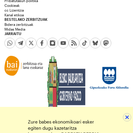
Pribatutasun politika
Cookieak
cc Lizentzia
Kanal etikoa
BESTELAKO ZERBITZUAK
Bidera zerbitzuak
Midas Media
JARRAITU
Zure babes ekonomikoari esker
egiten dugu kazetaritza