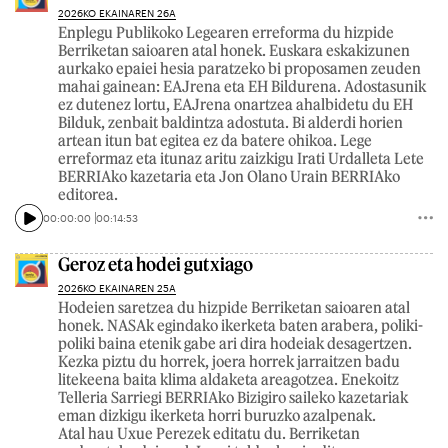
2026KO EKAINAREN 26A
Enplegu Publikoko Legearen erreforma du hizpide
Berriketan saioaren atal honek. Euskara eskakizunen
aurkako epaiei hesia paratzeko bi proposamen zeuden
mahai gainean: EAJrena eta EH Bildurena. Adostasunik
ez dutenez lortu, EAJrena onartzea ahalbidetu du EH
Bilduk, zenbait baldintza adostuta. Bi alderdi horien
artean itun bat egitea ez da batere ohikoa. Lege
erreformaz eta itunaz aritu zaizkigu Irati Urdalleta Lete
BERRIAko kazetaria eta Jon Olano Urain BERRIAko
editorea.
00:00:00
00:14:53
Geroz eta hodei gutxiago
2026KO EKAINAREN 25A
Hodeien saretzea du hizpide Berriketan saioaren atal
honek. NASAk egindako ikerketa baten arabera, poliki-
poliki baina etenik gabe ari dira hodeiak desagertzen.
Kezka piztu du horrek, joera horrek jarraitzen badu
litekeena baita klima aldaketa areagotzea. Enekoitz
Telleria Sarriegi BERRIAko Bizigiro saileko kazetariak
eman dizkigu ikerketa horri buruzko azalpenak.
Atal hau Uxue Perezek editatu du. Berriketan