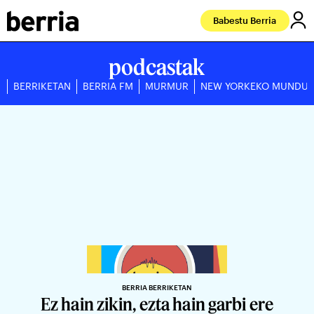
Babestu Berria
podcastak
BERRIKETAN
BERRIA FM
MURMUR
NEW YORKEKO MUNDU
BERRIA BERRIKETAN
Ez hain zikin, ezta hain garbi ere