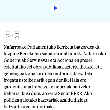
Nafarroako Parlamentuko ikerketa batzordea du
hizpide Berriketan saioaren atal honek. Nafarroako
Gobernuak Servinavar eta Acciona enpresei
esleitutako sei obra publikoak aztertu dituzte, eta
gehiengoak onartu duen ondorioa da ez dela
frogatu ustelkeriarik egon denik. Hala ere,
gardentasuna hobetzeko neurriak hartzeko
beharra ikusi dute. Joxerra Senar BERRIAko
politika gaietako kazetariak azaldu dizkigu
batzordearen ondorioak.