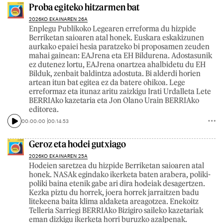
Proba egiteko hitzarmen bat
2026KO EKAINAREN 26A
Enplegu Publikoko Legearen erreforma du hizpide
Berriketan saioaren atal honek. Euskara eskakizunen
aurkako epaiei hesia paratzeko bi proposamen zeuden
mahai gainean: EAJrena eta EH Bildurena. Adostasunik
ez dutenez lortu, EAJrena onartzea ahalbidetu du EH
Bilduk, zenbait baldintza adostuta. Bi alderdi horien
artean itun bat egitea ez da batere ohikoa. Lege
erreformaz eta itunaz aritu zaizkigu Irati Urdalleta Lete
BERRIAko kazetaria eta Jon Olano Urain BERRIAko
editorea.
00:00:00
00:14:53
Geroz eta hodei gutxiago
2026KO EKAINAREN 25A
Hodeien saretzea du hizpide Berriketan saioaren atal
honek. NASAk egindako ikerketa baten arabera, poliki-
poliki baina etenik gabe ari dira hodeiak desagertzen.
Kezka piztu du horrek, joera horrek jarraitzen badu
litekeena baita klima aldaketa areagotzea. Enekoitz
Telleria Sarriegi BERRIAko Bizigiro saileko kazetariak
eman dizkigu ikerketa horri buruzko azalpenak.