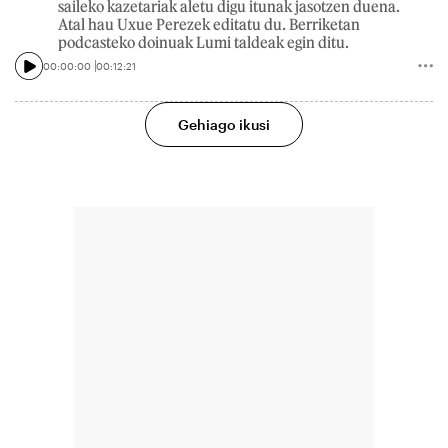
saileko kazetariak aletu digu itunak jasotzen duena.
Atal hau Uxue Perezek editatu du. Berriketan
podcasteko doinuak Lumi taldeak egin ditu.
00:00:00
00:12:21
Gehiago ikusi