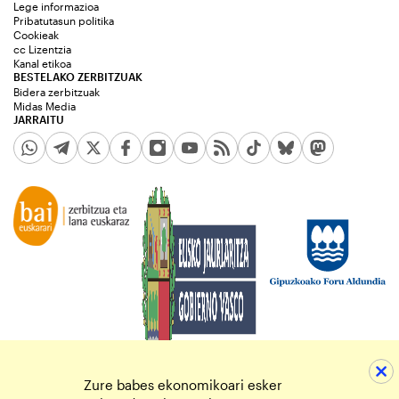
Lege informazioa
Pribatutasun politika
Cookieak
cc Lizentzia
Kanal etikoa
BESTELAKO ZERBITZUAK
Bidera zerbitzuak
Midas Media
JARRAITU
Zure babes ekonomikoari esker