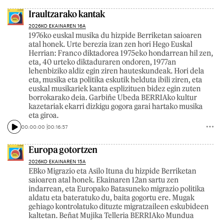
Iraultzarako kantak
2026KO EKAINAREN 16A
1976ko euskal musika du hizpide Berriketan saioaren
atal honek. Urte berezia izan zen hori Hego Euskal
Herrian: Franco diktadorea 1975eko hondarrean hil zen,
eta, 40 urteko diktaduraren ondoren, 1977an
lehenbiziko aldiz egin ziren hauteskundeak. Hori dela
eta, musika eta politika eskutik helduta ibili ziren, eta
euskal musikariek kanta esplizituen bidez egin zuten
borrokarako deia. Garbiñe Ubeda BERRIAko kultur
kazetariak ekarri dizkigu gogora garai hartako musika
eta giroa.
00:00:00
00:16:57
Europa gotortzen
2026KO EKAINAREN 15A
EBko Migrazio eta Asilo Ituna du hizpide Berriketan
saioaren atal honek. Ekainaren 12an sartu zen
indarrean, eta Europako Batasuneko migrazio politika
aldatu eta bateratuko du, baita gogortu ere. Mugak
gehiago kontrolatuko dituzte migratzaileen eskubideen
kaltetan. Beñat Mujika Telleria BERRIAko Mundua