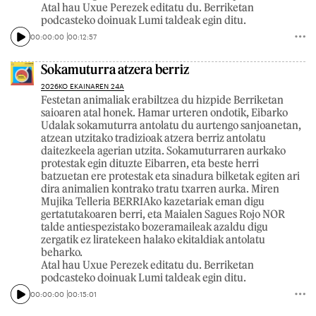
Atal hau Uxue Perezek editatu du. Berriketan
podcasteko doinuak Lumi taldeak egin ditu.
00:00:00
00:12:57
Sokamuturra atzera berriz
2026KO EKAINAREN 24A
Festetan animaliak erabiltzea du hizpide Berriketan
saioaren atal honek. Hamar urteren ondotik, Eibarko
Udalak sokamuturra antolatu du aurtengo sanjoanetan,
atzean utzitako tradizioak atzera berriz antolatu
daitezkeela agerian utzita. Sokamuturraren aurkako
protestak egin dituzte Eibarren, eta beste herri
batzuetan ere protestak eta sinadura bilketak egiten ari
dira animalien kontrako tratu txarren aurka. Miren
Mujika Telleria BERRIAko kazetariak eman digu
gertatutakoaren berri, eta Maialen Sagues Rojo NOR
talde antiespezistako bozeramaileak azaldu digu
zergatik ez liratekeen halako ekitaldiak antolatu
beharko.
Atal hau Uxue Perezek editatu du. Berriketan
podcasteko doinuak Lumi taldeak egin ditu.
00:00:00
00:15:01