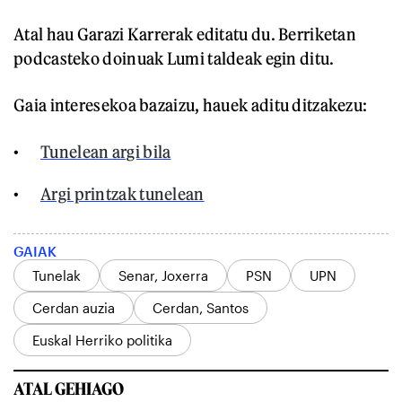
Atal hau Garazi Karrerak editatu du. Berriketan
podcasteko doinuak Lumi taldeak egin ditu.
Gaia interesekoa bazaizu, hauek aditu ditzakezu:
Tunelean argi bila
Argi printzak tunelean
GAIAK
Tunelak
Senar, Joxerra
PSN
UPN
Cerdan auzia
Cerdan, Santos
Euskal Herriko politika
ATAL GEHIAGO