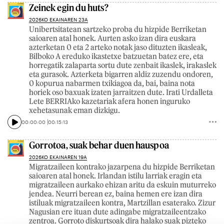
Zeinek egin du huts?
2026KO EKAINAREN 23A
Unibertsitatean sartzeko proba du hizpide Berriketan
saioaren atal honek. Aurten asko izan dira euskara
azterketan 0 eta 2 arteko notak jaso dituzten ikasleak,
Bilboko A ereduko ikastetxe batzuetan batez ere, eta
horregatik zalaparta sortu dute zenbait ikaslek, irakaslek
eta gurasok. Azterketa bigarren aldiz zuzendu ondoren,
0 kopurua nabarmen txikiagoa da, bai, baina nota
horiek oso baxuak izaten jarraitzen dute. Irati Urdalleta
Lete BERRIAko kazetariak afera honen inguruko
xehetasunak eman dizkigu.
00:00:00
00:15:13
Gorrotoa, suak behar duen hauspoa
2026KO EKAINAREN 19A
Migratzaileen kontrako jazarpena du hizpide Berriketan
saioaren atal honek. Irlandan istilu larriak eragin eta
migratzaileen aurkako ehizan aritu da eskuin muturreko
jendea. Neurri berean ez, baina hemen ere izan dira
istiluak migratzaileen kontra, Martzillan esaterako. Zizur
Nagusian ere ituan dute adingabe migratzaileentzako
zentroa. Gorroto diskurtsoak dira halako suak pizteko