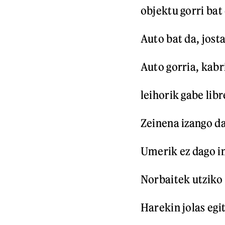
objektu gorri bat
Auto bat da, jost
Auto gorria, kabr
leihorik gabe libr
Zeinena izango d
Umerik ez dago in
Norbaitek utziko 
Harekin jolas egi