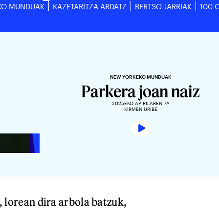
KO MUNDUAK
KAZETARITZA ARDATZ
BERTSO JARRIAK
100 
NEW YORKEKO MUNDUAK
Parkera joan naiz
2025EKO APIRILAREN 7A
KIRMEN URIBE
, lorean dira arbola batzuk,