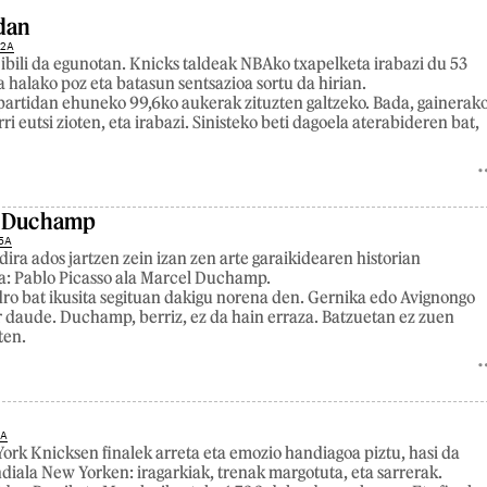
dan
22A
ibili da egunotan. Knicks taldeak NBAko txapelketa irabazi du 53
a halako poz eta batasun sentsazioa sortu da hirian.
artidan ehuneko 99,6ko aukerak zituzten galtzeko. Bada, gainerak
i eutsi zioten, eta irabazi. Sinisteko beti dagoela aterabideren bat,
.
o Duchamp
5A
dira ados jartzen zein izan zen arte garaikidearen historian
a: Pablo Picasso ala Marcel Duchamp.
ro bat ikusita segituan dakigu norena den. Gernika edo Avignongo
daude. Duchamp, berriz, ez da hain erraza. Batzuetan ez zuen
ten.
8A
ork Knicksen finalek arreta eta emozio handiagoa piztu, hasi da
iala New Yorken: iragarkiak, trenak margotuta, eta sarrerak.