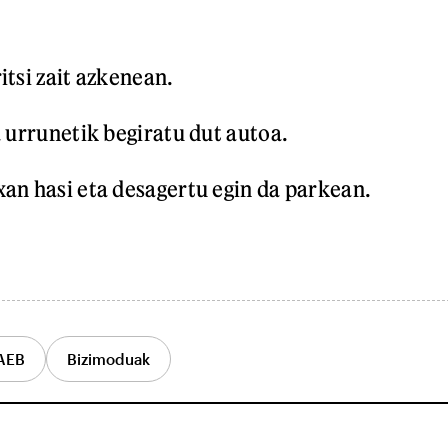
itsi zait azkenean.
a urrunetik begiratu dut autoa.
an hasi eta desagertu egin da parkean.
AEB
Bizimoduak