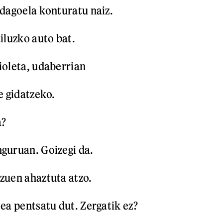
 dagoela konturatu naiz.
ailuzko auto bat.
ioleta, udaberrian
e gidatzeko.
a?
guruan. Goizegi da.
zuen ahaztuta atzo.
tea pentsatu dut. Zergatik ez?