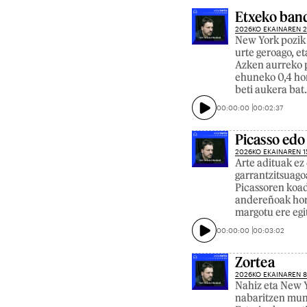
Etxeko ban
2026KO EKAINAREN 
New York pozik 
urte geroago, et
Azken aurreko p
ehuneko 0,4 horr
beti aukera bat
00:00:00
00:02:37
Picasso ed
2026KO EKAINAREN 1
Arte adituak ez 
garrantzitsuago
Picassoren koad
andereñoak hor 
margotu ere egi
00:00:00
00:03:02
Zortea
2026KO EKAINAREN 
Nahiz eta New Y
nabaritzen mund