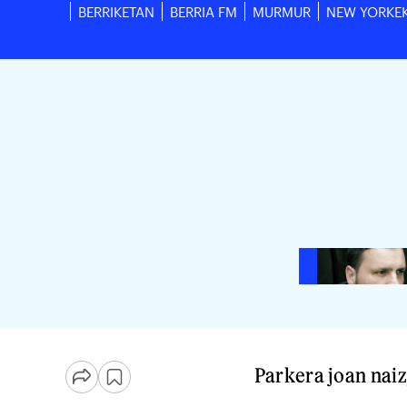
BERRIKETAN
BERRIA FM
MURMUR
NEW YORKE
Parkera joan naiz