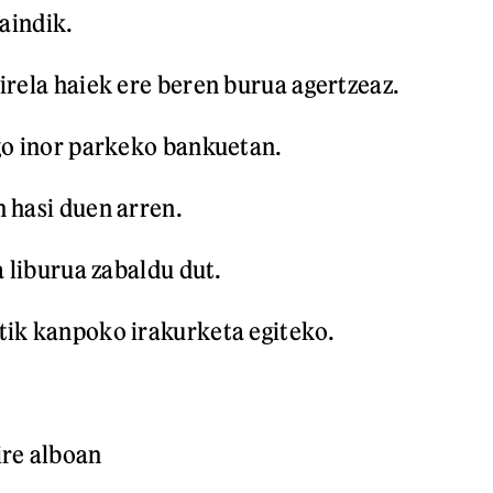
raindik.
irela haiek ere beren burua agertzeaz.
go inor parkeko bankuetan.
 hasi duen arren.
a liburua zabaldu dut.
tik kanpoko irakurketa egiteko.
ire alboan