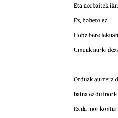
Eta norbaitek ik
Ez, hobeto ez.
Hobe bere lekuan
Umeak aurki deza
Orduak aurrera do
baina ez du inork
Ez da inor kontur