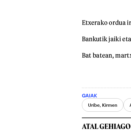
Etxerako ordua ir
Bankutik jaiki et
Bat batean, martx
GAIAK
Uribe, Kirmen
ATAL GEHIAGO