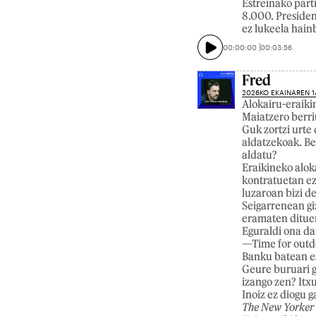
Estreinako part
8.000. Preside
ez lukeela hain
00:00:00
00:03:56
Fred
2026KO EKAINAREN 1
Alokairu-eraikin
Maiatzero berrit
Guk zortzi urte
aldatzekoak. Be
aldatu?
Eraikineko alok
kontratuetan ez
luzaroan bizi 
Seigarrenean gi
eramaten dituen
Eguraldi ona da
—Time for outd
Banku batean ese
Geure buruari g
izango zen? Itx
Inoiz ez diogu g
The New Yorker