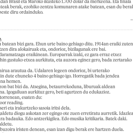
idan Brasil eta Maroko ikusteko 1.700 dolar da merkeena. Eta finala
nteak berak, ezohiko zentzu komunaren atake batean, esan du bera
beste diru ordainduko.
A
 batean bizi gara. Ehun urte baino gehiago ditu. 1914an eraiki zuten
zen dira alokairuak eta, ondorioz, bizilagunak ere bai.
 daramatzagu eraikinean. Europarrak izaki, ez gara erraz etxez
hin gustuko etxea aurkituta, eta auzora eginez gero, bada zertarako
airua arautua da. Udalaren legeen ondorioz, bi urterako
in dute ehuneko 4 baino gehiago igo. Horregatik bada jendea
dena hemen.
zon bat bizi da. Atsegina, betaurrekoduna, liburuak aldean
a. Igogailuan aurkituz gero, beti agurtzen du edukazioz.
torrenean, esaten du:
oor reading.
ri eta irakurtzeko sasoia iritsi dela.
aldetu diogu askotan zer egingo ote zuen erretiratu aurretik. Idazle
ura badauka. Edo antzerkigilea. Edo musika kritikaria. Batek daki.
aldetu.
buzoira iristen denean, esan izan digu berak ere hartzen duela.