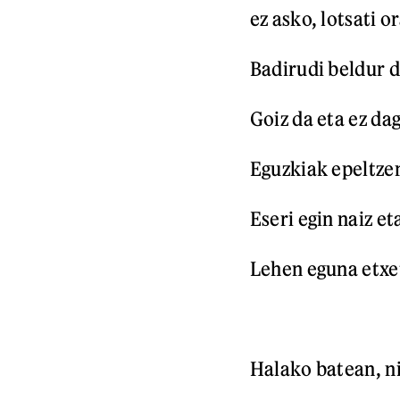
ez asko, lotsati o
Badirudi beldur d
Goiz da eta ez da
Eguzkiak epeltzen
Eseri egin naiz et
Lehen eguna etxe
Halako batean, n