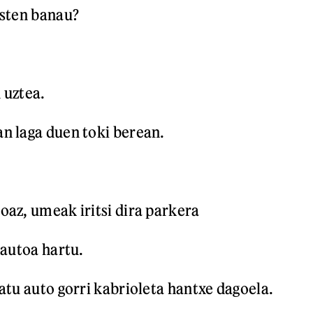
usten banau?
 uztea.
n laga duen toki berean.
az, umeak iritsi dira parkera
 autoa hartu.
atu auto gorri kabrioleta hantxe dagoela.