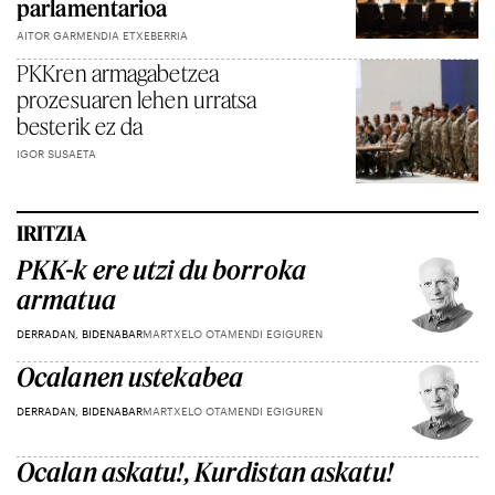
parlamentarioa
AITOR GARMENDIA ETXEBERRIA
PKKren armagabetzea
prozesuaren lehen urratsa
besterik ez da
IGOR SUSAETA
IRITZIA
PKK-k ere utzi du borroka
armatua
DERRADAN, BIDENABAR
MARTXELO OTAMENDI EGIGUREN
Ocalanen ustekabea
DERRADAN, BIDENABAR
MARTXELO OTAMENDI EGIGUREN
Ocalan askatu!, Kurdistan askatu!