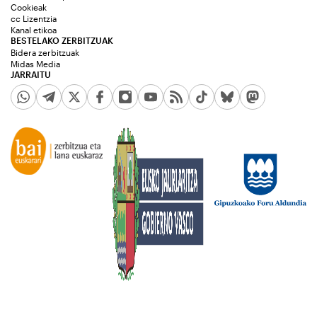
Cookieak
cc Lizentzia
Kanal etikoa
BESTELAKO ZERBITZUAK
Bidera zerbitzuak
Midas Media
JARRAITU