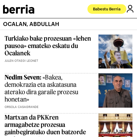
Babestu Berria
OCALAN, ABDULLAH
Turkiako bake prozesuan «lehen
pausoa» emateko eskatu du
Ocalanek
JULEN OTAEGI LEONET
Nedim Seven:
«Bakea,
demokrazia eta askatasuna
aterako dira garaile prozesu
honetan»
ORSOLA CASAGRANDE
Martxan da PKKren
armagabetze prozesua
gainbegiratuko duen batzorde