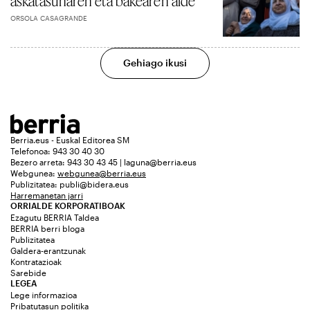
askatasunaren eta bakearen alde
ORSOLA CASAGRANDE
Gehiago ikusi
Berria.eus - Euskal Editorea SM
Telefonoa: 943 30 40 30
Bezero arreta: 943 30 43 45 | laguna@berria.eus
Webgunea:
webgunea@berria.eus
Publizitatea:
publi@bidera.eus
Harremanetan jarri
ORRIALDE KORPORATIBOAK
Ezagutu BERRIA Taldea
BERRIA berri bloga
Publizitatea
Galdera-erantzunak
Kontratazioak
Sarebide
LEGEA
Lege informazioa
Pribatutasun politika