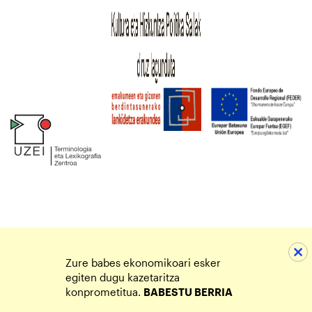
Zure babes ekonomikoari esker
egiten dugu kazetaritza
konprometitua.
BABESTU BERRIA